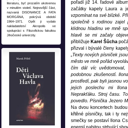
pořadí již 14. řadové albu
literaturu, byť prozatím ukotvenou
v minulém století. Nejnovější část,
začátky kapely Laura a je
nazvaná DISONANCE A FATA
vzpomínat na své blízké. Př
MORGÁNA, pokrývá období
společně s rodinou zajel 
1964–1971. Opět ji vydalo
nakladatelství Akropolis ve
klidnou hladinu ve mně sp
spolupráci s Filozofickou fakultou
hlavě se mi začaly objevo
Jihočeské univerzity.
přibližuje
Karel
Šůcha
počá
přizval i bývalé členy kape
„Texty nových písniček jso
město ve mně pořád vyvolává 
čím dál víc uvědomoval,
podobnou zkušeností. Ilon
prostředí, pak byli jasnou 
jejich poslechu mi Ilo
Neprakťáku. Stroj času. To
povedlo. Písnička Jezero M
Na dvou koncertech budou 
křtěné písničky, tak i ty ne
smečky se postaví Ilona Cs
energií nabitou strhující sho