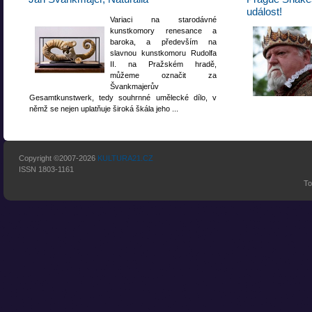
událost!
Variaci na starodávné
kunstkomory renesance a
baroka, a především na
slavnou kunstkomoru Rudolfa
II. na Pražském hradě,
můžeme označit za
Švankmajerův
Gesamtkunstwerk, tedy souhrnné umělecké dílo, v
němž se nejen uplatňuje široká škála jeho ...
Copyright ©2007-2026
KULTURA21.CZ
ISSN 1803-1161
To