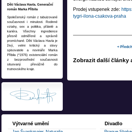
Novinky v dětské litera
Děti Václava Havla. Generační
Prodej vstupenek zde:
https
román Marka Přibila
knihy
tygri-ilona-csakova-praha
Rozlučka s létem, jak s
Společenský román z tabuizované
současnosti i minulosti. Rodinné
Gufrau, Renne Dangem a 
vztahy, sex a politika, přátelé a
Čestné hostování Česka
kariéra. Všechny ingredience
přesně odměřené a správně
doprovodí deset velkých
promíchané. Děti Václava Havla je
Horkýže Slíže predstavu
živý, velmi kritický a slovy
< Předch
spisovatele a novináře Marka
k albumu, Slížovici aj tu
Přibila (*1976) existenciální román
Přijďte načerpat inspir
Zobrazit další články
z bezprostřední současnosti
festu do Hostišové
situovaný převážně do
trutnovského kraje.
Výtvarné
umění
Divadlo
Jan Švankmajer, Naturalia
Prague Shakes