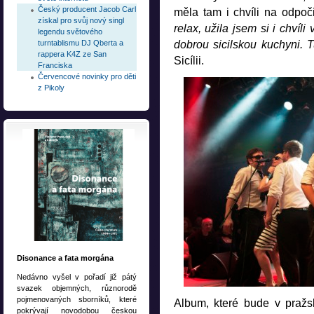
Český producent Jacob Carl
měla tam i chvíli na odpo
získal pro svůj nový singl
relax, užila jsem si i chvíl
legendu světového
dobrou sicilskou kuchyni. Tu
turntablismu DJ Qberta a
rappera K4Z ze San
Sicílii.
Franciska
Červencové novinky pro děti
z Pikoly
Disonance a fata morgána
Nedávno vyšel v pořadí již pátý
svazek objemných, různorodě
pojmenovaných sborníků, které
Album, které bude v pražs
pokrývají novodobou českou