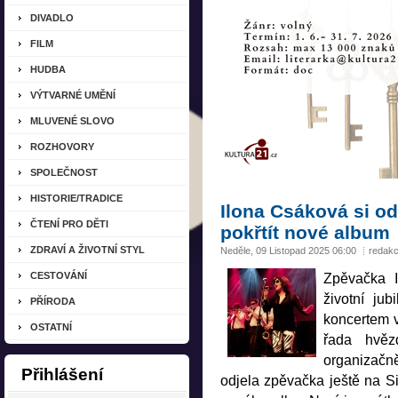
DIVADLO
FILM
HUDBA
VÝTVARNÉ UMĚNÍ
MLUVENÉ SLOVO
ROZHOVORY
SPOLEČNOST
HISTORIE/TRADICE
Ilona Csáková si o
ČTENÍ PRO DĚTI
pokřtít nové album
ZDRAVÍ A ŽIVOTNÍ STYL
Neděle, 09 Listopad 2025 06:00
redak
CESTOVÁNÍ
Zpěvačka 
životní ju
PŘÍRODA
koncertem v
OSTATNÍ
řada hvěz
organizačn
Přihlášení
odjela zpěvačka ještě na Sicí