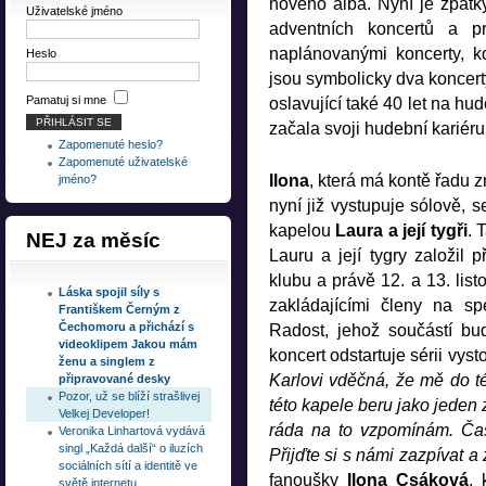
nového alba. Nyní je zpátky
Uživatelské jméno
adventních koncertů a p
naplánovanými koncerty, kd
Heslo
jsou symbolicky dva koncerty
Pamatuj si mne
oslavující také 40 let na hu
začala svoji hudební kariéru
Zapomenuté heslo?
Zapomenuté uživatelské
Ilona
, která má kontě řadu 
jméno?
nyní již vystupuje sólově, 
kapelou
Laura a její tygři
. 
NEJ
za měsíc
Lauru a její tygry založil
klubu a právě 12. a 13. lis
Láska spojil síly s
zakládajícími členy na s
Františkem Černým z
Čechomoru a přichází s
Radost, jehož součástí b
videoklipem Jakou mám
koncert odstartuje sérii vys
ženu a singlem z
Karlovi vděčná, že mě do té
připravované desky
Pozor, už se blíží strašlivej
této kapele beru jako jeden
Velkej Developer!
ráda na to vzpomínám. Čas
Veronika Linhartová vydává
singl „Každá další“ o iluzích
Přijďte si s námi zazpívat a
sociálních sítí a identitě ve
fanoušky
Ilona
Csáková
, 
světě internetu