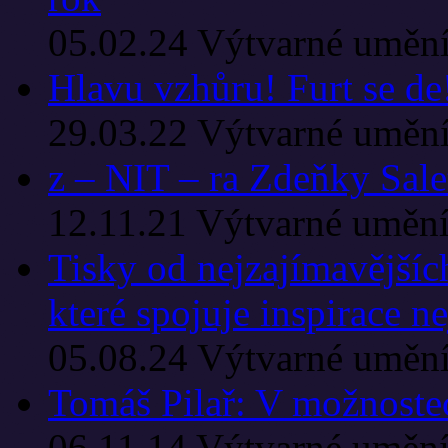
05.02.24
Výtvarné uměn
Hlavu vzhůru! Furt se de
29.03.22
Výtvarné uměn
z – NIT – ra Zdeňky Salet
12.11.21
Výtvarné uměn
Tisky od nejzajímavějšíc
které spojuje inspirace 
05.08.24
Výtvarné uměn
Tomáš Pilař: V možnoste
06.11.14
Výtvarné uměn