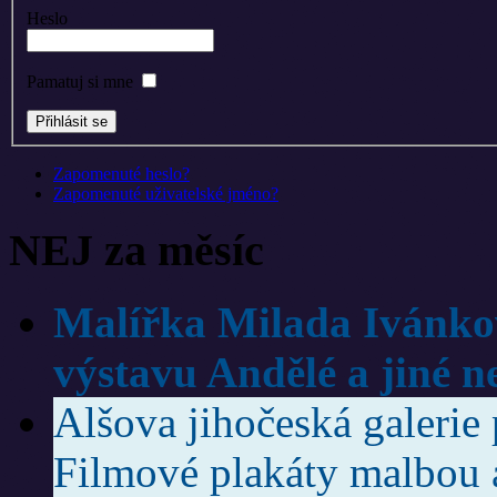
Heslo
Pamatuj si mne
Zapomenuté heslo?
Zapomenuté uživatelské jméno?
NEJ za měsíc
Malířka Milada Ivánko
výstavu Andělé a jiné n
Alšova jihočeská galerie 
Filmové plakáty malbou 