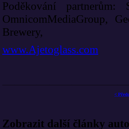
Poděkování partnerům: 
OmnicomMediaGroup, Geot
Brewery,
www.Ajetoglass.com
< Před
Zobrazit další články aut