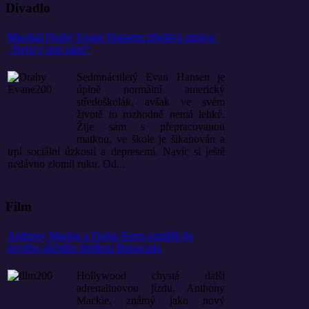
Divadlo
Muzikál Drahý Evane Hansene předává zprávu:
„Nejsi v tom sám!“
Sedmnáctiletý Evan Hansen je
úplně normální americký
středoškolák, avšak ve svém
životě to rozhodně nemá lehké.
Žije sám s přepracovanou
matkou, ve škole je šikanován a
trpí sociální úzkostí a depresemi. Navíc si ještě
nedávno zlomil ruku. Od...
Film
Anthony Mackie a Dafne Keen zamířili do
nového akčního thrilleru Barracuda
Hollywood chystá další
adrenalinovou jízdu. Anthony
Mackie, známý jako nový