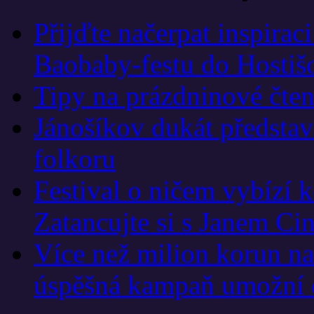
Přijďte načerpat inspirac
Baobaby-festu do Hostiš
Tipy na prázdninové čten
Jánošíkov dukát představí
folkoru
Festival o ničem vybízí 
Zatancujte si s Janem Ci
Více než milion korun na
úspěšná kampaň umožní d