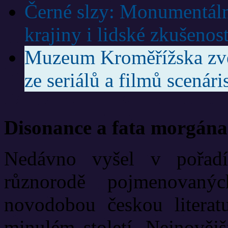
Černé slzy: Monumentáln
krajiny i lidské zkušenost
Muzeum Kroměřížska zve 
ze seriálů a filmů scená
Disonance a fata morgána
Nedávno vyšel v pořadí
různorodě pojmenovanýc
novodobou českou literat
minulém století. Nejnově