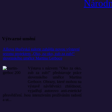
Výtvarné umění
Alšova jihočeská galerie zahájila novou výstavní
sezonu projektem „Oko, za oko, zub za zub!“
slovenského umělce Martina Gerboce
Výstava s názvem "Oko za oko,
zub za zub!" představuje práce
slovenského umělce Martina
Gerboce. Obrazy, které mohou na
výstavě návštěvníci zhlédnout,
vyjadřují autorovo anti-estetické
přesvědčení. Jsou intenzivním prožíváním radostí
a ut...