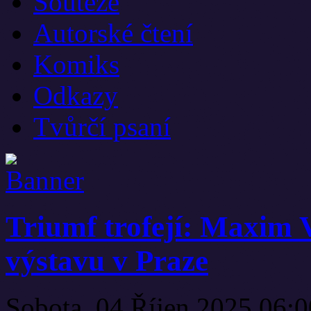
Soutěže
Autorské čtení
Komiks
Odkazy
Tvůrčí psaní
Triumf trofejí: Maxim 
výstavu v Praze
Sobota, 04 Říjen 2025 06: