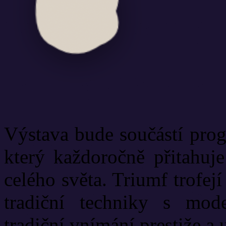
Výstava bude součástí prog
který každoročně přitahuje
celého světa. Triumf trofejí
tradiční techniky s mod
tradiční vnímání prestiže a 