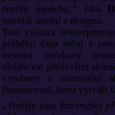
realitu úspěchu,“
říká
Dr
teoretik umění a designu.
Tato výstava reinterpretuje
průběhu času mění z pres
nesoucí nečekaný ironi
obsahovat především skleně
vyrobeny z uranového s
fluorescencí, která vytváří f
„Trofeje jsou fascinující p