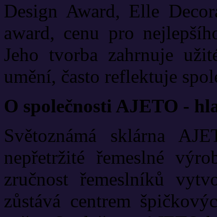
Design Award, Elle Decor
award, cenu pro nejlepšího
Jeho tvorba zahrnuje užit
umění, často reflektuje spol
O společnosti AJETO - hl
Světoznámá sklárna AJE
nepřetržité řemeslné výr
zručnost řemeslníků vytvo
zůstává centrem špičkový