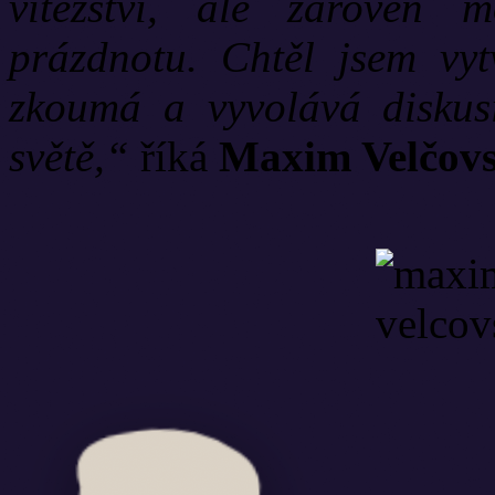
vítězství, ale zároveň
prázdnotu. Chtěl jsem vytv
zkoumá a vyvolává diskus
světě,“
říká
Maxim Velčov