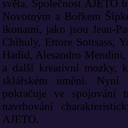
světa. Společnost AJETO b
Novotným a Bořkem Šípke
ikonami, jako jsou Jean-Pa
Chihuly, Ettore Sottsass, 
Hadid, Alesandro Mendini,
a další kreativní mozky, k
sklářském umění. Nyní 
pokračuje ve spojování t
navrhování charakteristi
AJETO.