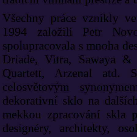
Všechny práce vznikly ve
1994 založili Petr No
spolupracovala s mnoha des
Driade, Vitra, Sawaya & 
Quartett, Arzenal atd.
celosvětovým synonyme
dekorativní sklo na dalšíc
mekkou zpracování skla pr
designéry, architekty, os