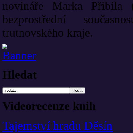
novináře Marka Přibila 
bezprostřední současn
trutnovského kraje.
Hledat
Videorecenze knih
Tajemství hradu Děsín