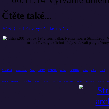
Čtěte také...
Válečný rok 1942 ve vysočanském bytě…
Je rok 1942, zuří válka, Němci jsou u Stalingradu
mapka Evropy - všichni tehdy sledovali pohyb fron
...
kniha
divadla
láska
kapela
čtení
zvířat
které
současnosti
vydává
srdce
divadlo
hudby
album
knihu
muzeum
rytmu
slaví
první
všechny
ročník
v