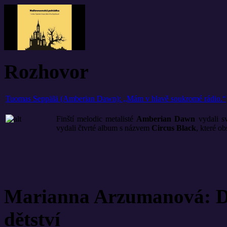
Rozhovor
Tuomas Seppälä (Amberian Dawn): „Mám v hlavě soukromé rádio.“
Finští melodic metalisté
Amberian Dawn
vydali sv
vydali čtvrté album s názvem
Circus Black
, které o
Marianna Arzumanová: Di
dětství