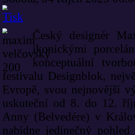
Český designér Max
ikonickými porcelá
konceptuální tvorbo
festivalu Designblok, nejv
Evropě, svou nejnovější vý
uskuteční od 8. do 12. ří
Anny (Belvedére) v Králo
nabídne jedinečný pohled n