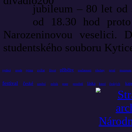
jubileum – 80 let od 
od 18.30 hod proto
Narozeninovou veselici. Di
studentského souboru Kytic
příběhy
zvířat
život
muzeum
vydává
uvede
rytmu
současnosti
všechny
první
festival
české
láska
kap
umění
které
českých
ročník
praze
prostředí