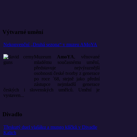
Výtvarné umění
Nekonvenční „Druhá sezona“ v muzeu AMoYA
Muzeum
AmoYA
, věnované
mladému současnému umění,
představuje nejvýraznější
osobnosti české tvorby z generace
po roce ´68, stejně jako přední
zástupce nejmladší generace
českých i slovenských umělců. Umění je
vystaven...
Divadlo
Třeskutý duel vlašáku a mungo klíčků v Divadle
Kalich