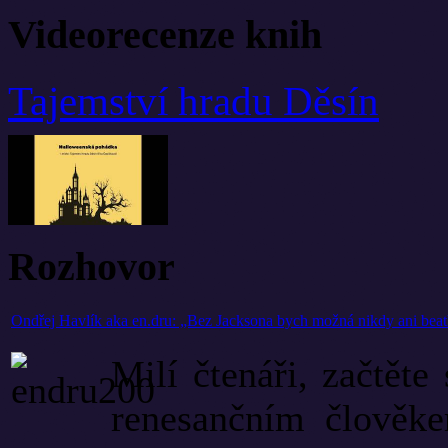
Videorecenze knih
Tajemství hradu Děsín
Rozhovor
Ondřej Havlík aka en.dru: „Bez Jacksona bych možná nikdy ani beat
Milí čtenáři, začtěte
renesančním člověk