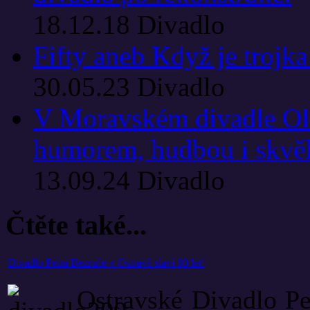
18.12.18
Divadlo
Fifty aneb Když je trojk
30.05.23
Divadlo
V Moravském divadle Olo
humorem, hudbou i skvě
13.09.24
Divadlo
Čtěte také...
Divadlo Petra Bezruče v Ostravě slaví 80 let!
Ostravské Divadlo Pe