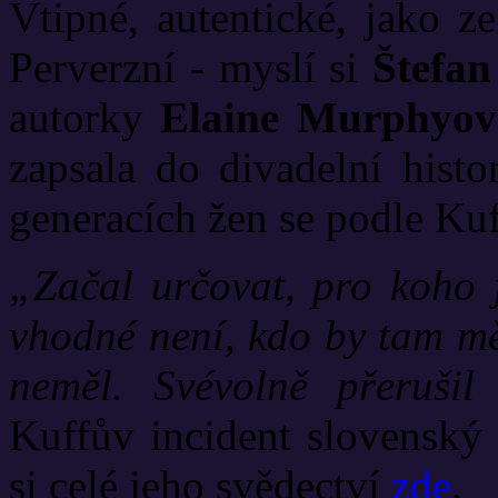
Vtipné, autentické, jako ze
Perverzní - myslí si
Štefan
autorky
Elaine Murphyov
zapsala do divadelní histo
generacích žen se podle Kuf
„Začal určovat, pro koho 
vhodné není, kdo by tam mě
neměl. Svévolně přerušil
Kuffův incident slovenský
si celé jeho svědectví
zde
.