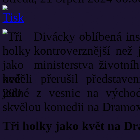
Divácky oblíbená ins
kontroverznější než 
ministerstva životní
neděli přerušil představ
jedné z vesnic na východ
skvělou komedii na Dramox
Tři holky jako květ na D