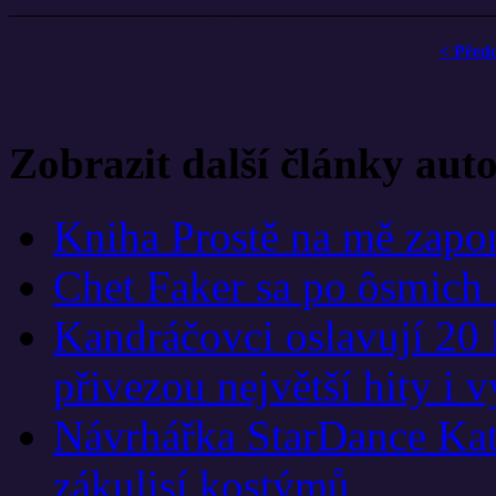
< Před
Zobrazit další články aut
Kniha Prostě na mě zapom
Chet Faker sa po ôsmich 
Kandráčovci oslavují 20 
přivezou největší hity i 
Návrhářka StarDance Kat
zákulisí kostýmů