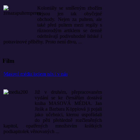
Koloniály se smíšeným zbožím
nejsou jen tak obyčejné
obchody. Nejen za pultem, ale
také před pultem mezi regály s
různorodým artiklem se denně
odehrávají podivuhodné lidské i
potravinové příběhy. Proto není divu, ...
Film
Masová média kolem nás i v nás
Již v druhém, přepracovaném
vydání se ke čtenářům dostává
kniha MASOVÁ MÉDIA. Jan
Jirák a Barbara Köpplová ji pojali
jako učebnici, kterou uspořádali
do pěti přehledně rozčleněných
kapitol, opatřených množstvím krátkých
podkapitolek věnovaných ...