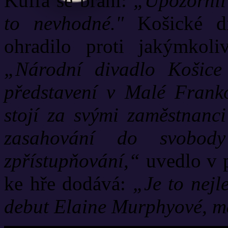
Kuffa se brání:
„Upozornil j
to nevhodné."
Košické di
ohradilo proti jakýmkol
„Národní divadlo Košice 
představení v Malé Franko
stojí za svými zaměstnanci
zasahování do svobod
zpřístupňování,“
uvedlo v p
ke hře dodává:
„Je to nejl
debut Elaine Murphyové, m