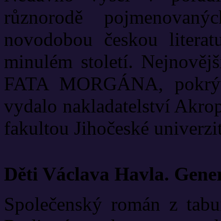
různorodě pojmenovanýc
novodobou českou literat
minulém století. Nejnově
FATA MORGÁNA, pokrývá
vydalo nakladatelství Akrop
fakultou Jihočeské univerzit
Děti Václava Havla. Gene
Společenský román z tabui