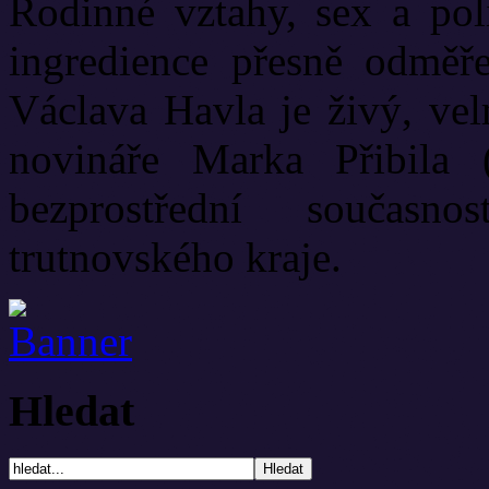
Rodinné vztahy, sex a poli
ingredience přesně odměř
Václava Havla je živý, vel
novináře Marka Přibila 
bezprostřední současn
trutnovského kraje.
Hledat