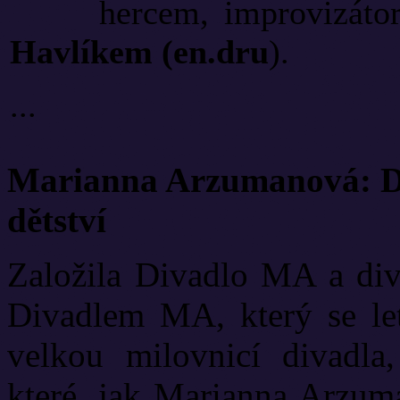
hercem, improvizáto
Havlíkem (en.dru
).
...
Marianna Arzumanová: Di
dětství
Založila Divadlo MA a diva
Divadlem MA, který se let
velkou milovnicí divadla
které, jak Marianna Arzuma