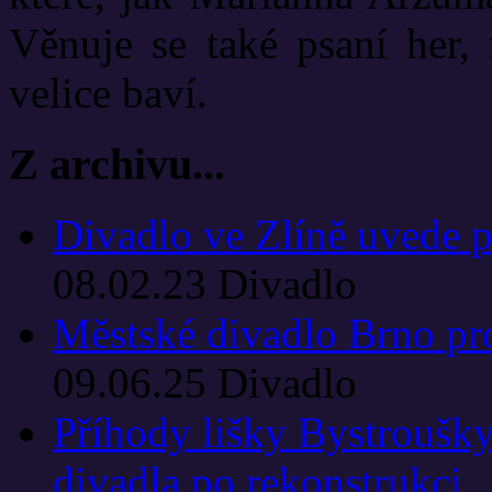
Věnuje se také psaní her, 
velice baví.
Z archivu...
Divadlo ve Zlíně uvede 
08.02.23
Divadlo
Městské divadlo Brno pro
09.06.25
Divadlo
Příhody lišky Bystroušky
divadla po rekonstrukci