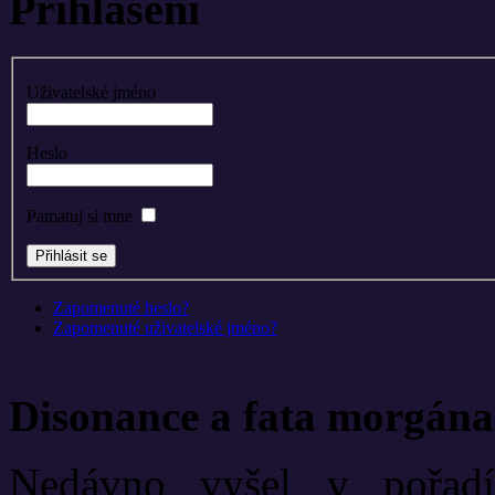
Přihlášení
Uživatelské jméno
Heslo
Pamatuj si mne
Zapomenuté heslo?
Zapomenuté uživatelské jméno?
Disonance a fata morgána
Nedávno vyšel v pořadí