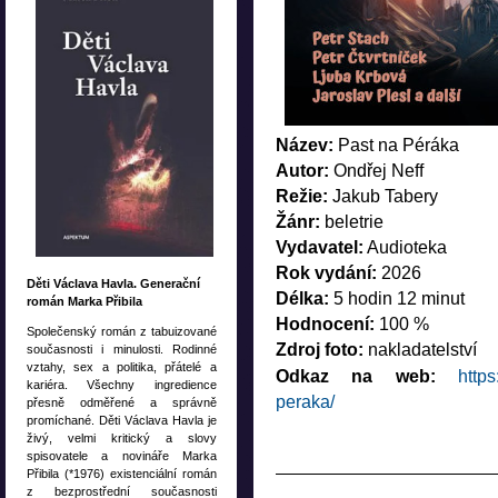
Název:
Past na Péráka
Autor:
Ondřej Neff
Režie:
Jakub Tabery
Žánr:
beletrie
Vydavatel:
Audioteka
Rok vydání:
2026
Děti Václava Havla. Generační
Délka:
5 hodin 12 minut
román Marka Přibila
Hodnocení:
100 %
Společenský román z tabuizované
Zdroj foto:
nakladatelství
současnosti i minulosti. Rodinné
vztahy, sex a politika, přátelé a
Odkaz na web:
https
kariéra. Všechny ingredience
peraka/
přesně odměřené a správně
promíchané. Děti Václava Havla je
živý, velmi kritický a slovy
spisovatele a novináře Marka
Přibila (*1976) existenciální román
Co si počít s umělou int
z bezprostřední současnosti