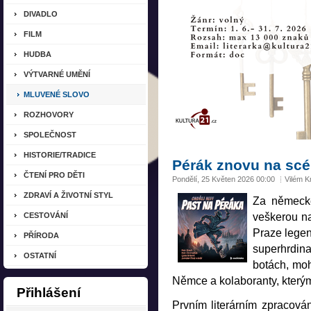
DIVADLO
FILM
HUDBA
VÝTVARNÉ UMĚNÍ
MLUVENÉ SLOVO
ROZHOVORY
SPOLEČNOST
HISTORIE/TRADICE
Pérák znovu na sc
ČTENÍ PRO DĚTI
Pondělí, 25 Květen 2026 00:00
Vilém 
ZDRAVÍ A ŽIVOTNÍ STYL
Za německé
CESTOVÁNÍ
veškerou na
Praze legen
PŘÍRODA
superhrdina
OSTATNÍ
botách, moh
Němce a kolaboranty, kterým
Přihlášení
Prvním literárním zpracován