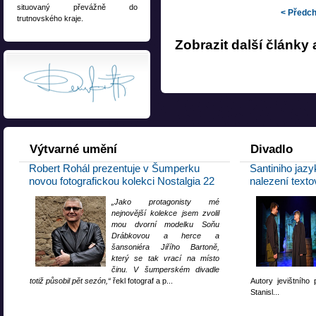
Filozofie hlouposti
situovaný převážně do
< Předch
trutnovského kraje.
Sapiens – tentokrát jak
Český literární naturali
Zobrazit další články
Smysl a význam atomo
Výtvarné
umění
Divadlo
Robert Rohál prezentuje v Šumperku
Santiniho jazy
novou fotografickou kolekci Nostalgia 22
nalezení text
„Jako protagonisty mé
nejnovější kolekce jsem zvolil
mou dvorní modelku Soňu
Drábkovou a herce a
šansoniéra Jiřího Bartoně,
který se tak vrací na místo
činu. V šumperském divadle
totiž působil pět sezón,“
řekl fotograf a p...
Autory jevištního
Stanisl...