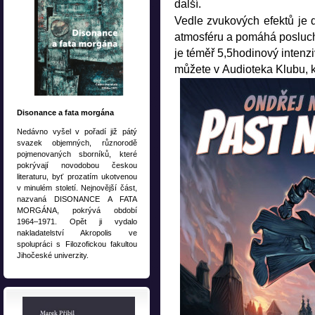
další.
Vedle zvukových efektů je d
atmosféru a pomáhá posluch
je téměř 5,5hodinový intenzi
můžete v Audioteka Klubu, k
Disonance a fata morgána
Nedávno vyšel v pořadí již pátý
svazek objemných, různorodě
pojmenovaných sborníků, které
pokrývají novodobou českou
literaturu, byť prozatím ukotvenou
v minulém století. Nejnovější část,
nazvaná DISONANCE A FATA
MORGÁNA, pokrývá období
1964–1971. Opět ji vydalo
nakladatelství Akropolis ve
spolupráci s Filozofickou fakultou
Jihočeské univerzity.