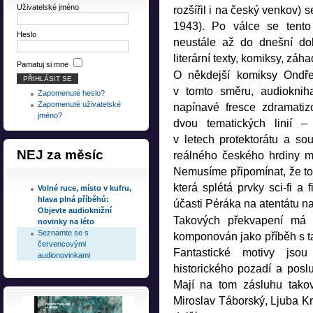
Uživatelské jméno
rozšířil i na český venkov) 
1943). Po válce se tento
Heslo
neustále až do dnešní dob
literární texty, komiksy, záh
Pamatuj si mne
O někdejší komiksy Ondřej
v tomto směru, audioknih
Zapomenuté heslo?
Zapomenuté uživatelské
napínavé fresce zdramatiz
jméno?
dvou tematických linií –
v letech protektorátu a s
NEJ
za měsíc
reálného českého hrdiny m
Nemusíme připomínat, že to v
která splétá prvky sci-fi a 
Volné ruce, místo v kufru,
hlava plná příběhů:
účasti Péráka na atentátu n
Objevte audioknižní
Takových překvapení má 
novinky na léto
Seznamte se s
komponován jako příběh s taj
červencovými
Fantastické motivy jso
audionovinkami
historického pozadí a posl
Mají na tom zásluhu takov
Miroslav Táborský, Ljuba Kr