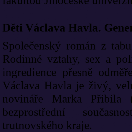
fakultou Jihočeské univerzit
Děti Václava Havla. Gene
Společenský román z tabui
Rodinné vztahy, sex a poli
ingredience přesně odměř
Václava Havla je živý, vel
novináře Marka Přibila 
bezprostřední současn
trutnovského kraje.