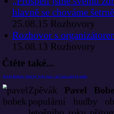
„Prospěli jsme svému zdra
hlavně se chováme šetrně 
25.08.15
Rozhovory
Rozhovor s organizátorem
15.08.13
Rozhovory
Čtěte také...
Pavel Bobek: Snů by bylo moc, ale času zbývá málo
Zpěvák
Pavel Bob
populární hudby ob
letošního roku přito