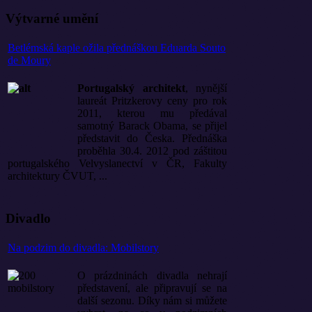
Výtvarné umění
Betlémská kaple ožila přednáškou Eduarda Souto
de Moury
Portugalský architekt
, nynější
laureát Pritzkerovy ceny pro rok
2011, kterou mu předával
samotný Barack Obama, se přijel
představit do Česka. Přednáška
proběhla 30.4. 2012 pod záštitou
portugalského Velvyslanectví v ČR, Fakulty
architektury ČVUT, ...
Divadlo
Na podzim do divadla: Mobilstory
O prázdninách divadla nehrají
představení, ale připravují se na
další sezonu. Díky nám si můžete