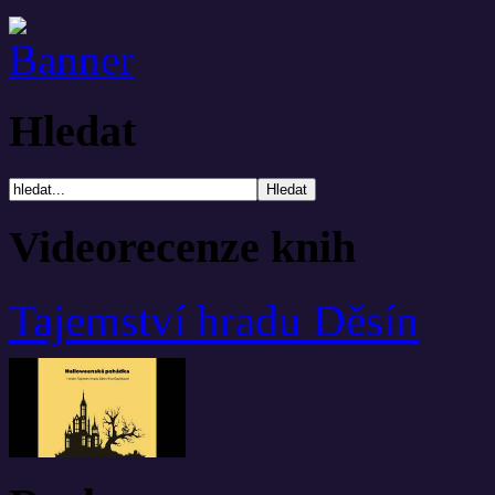
Hledat
Videorecenze knih
Tajemství hradu Děsín