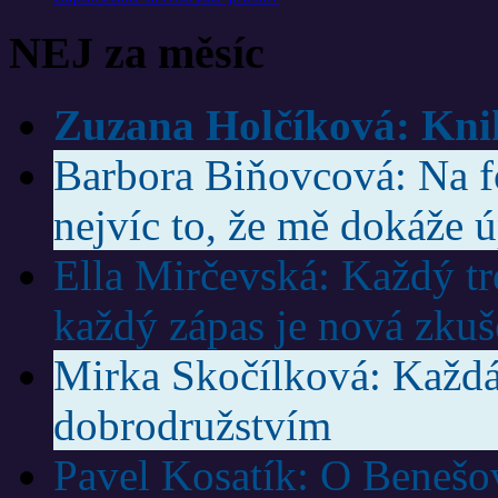
NEJ za měsíc
Zuzana Holčíková: Knih
Barbora Biňovcová: Na f
nejvíc to, že mě dokáže ú
Ella Mirčevská: Každý trén
každý zápas je nová zkuš
Mirka Skočílková: Každá
dobrodružstvím
Pavel Kosatík: O Benešov