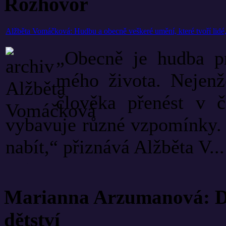
Rozhovor
Alžběta Vomáčková: Hudbu a obecně veškeré umění, které tvoří lidé,
„Obecně je hudba pr
mého života. Nejenž
člověka přenést v č
vybavuje různé vzpomínky. 
nabít,“ přiznává Alžběta V...
Marianna Arzumanová: Di
dětství