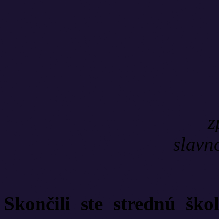
zpěvačka Krist
slavn
Skončili ste strednú šk