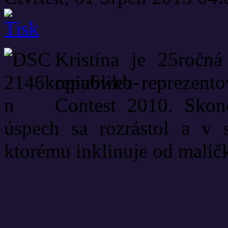
Kristína je 25ročn
republiku reprezent
Contest 2010. Skonč
úspech sa rozrástol a v 
ktorému inklinuje od malič