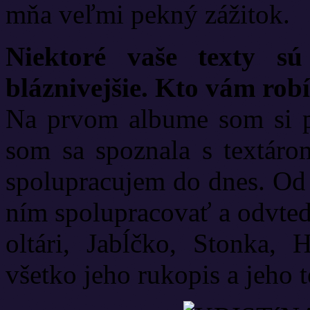
mňa veľmi pekný zážitok.
Niektoré vaše texty sú
bláznivejšie. Kto vám robí
Na prvom albume som si pí
som sa spoznala s textár
spolupracujem do dnes. Od 
ním spolupracovať a odvtedy
oltári, Jabĺčko, Stonka, 
všetko jeho rukopis a jeho t