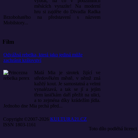
vybrat, na co v podzimních
měsících vyrazíte! Na moderní
hru si zajděte do Divadla Radka
Brzobohatého na představení s názvem
Mobilstory...
Film
Odvážná rebelka, která jako jediná může
zachránit království
Malá Mia je sirotek žijící ve
středověkém městě, v němž zná
každý kout. Je samostatná a velmi
vynalézavá, a tak se jí a jejím
třem lasičkám daří přežít na ulici,
a to zejména díky krádežím jídla.
Jednoho dne Mia prchá před...
Copyright ©2007-2026
KULTURA21.CZ
ISSN 1803-1161
Toto dílo podléhá licenci