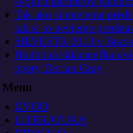
svojich partnerov na hu
Tak ako si nevieme preds
tak si to nevieme predsta
SILVESTR 2013 v Bratisl
Hudobná skladateľka uvie
opery Dorian Gray
Menu
ÚVOD
LITERATURA