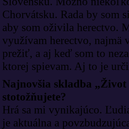
Slovensku. Možno niekoľko
Chorvátsku. Rada by som si 
aby som oživila herectvo. M
využívam herectvo, najmä v
prežiť, a aj keď som to nez
ktorej spievam. Aj to je ur
Najnovšia skladba „Život 
stotožňujete?
Hrá sa mi vynikajúco. Ľudi
je aktuálna a povzbudzujúc