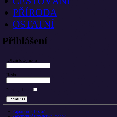
CESTOVÁNÍ
PŘÍRODA
OSTATNÍ
Přihlášení
Uživatelské jméno
Heslo
Pamatuj si mne
Zapomenuté heslo?
Zapomenuté uživatelské jméno?