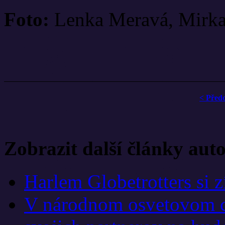
Foto:
Lenka Meravá, Mirk
< Před
Zobrazit další články aut
Harlem Globetrotters si 
V národnom osvetovom ce