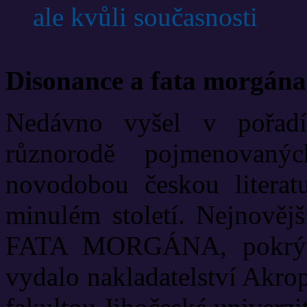
ale kvůli současnosti
Disonance a fata morgána
Nedávno vyšel v pořadí
různorodě pojmenovanýc
novodobou českou literat
minulém století. Nejnově
FATA MORGÁNA, pokrývá
vydalo nakladatelství Akrop