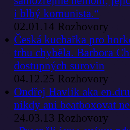
samozřejmě nemohl, jeji
i blbý komunista.“
02.01.14
Rozhovory
Česká kuchařka pro horko
trhu chyběla. Barbora Ch
dostupných surovin
04.12.25
Rozhovory
Ondřej Havlík aka en.dr
nikdy ani beatboxovat ne
24.03.13
Rozhovory