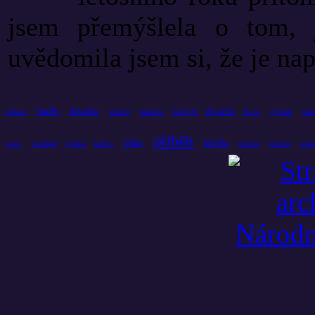
jsem přemýšlela o tom, j
uvědomila jsem si, že je nap
hudby
divadla
divadlo
album
umění
historie
českých
život
přináší
praz
příběh
láska
kapela
knihu
první
prostředí
vydává
všechny
všechno
uved