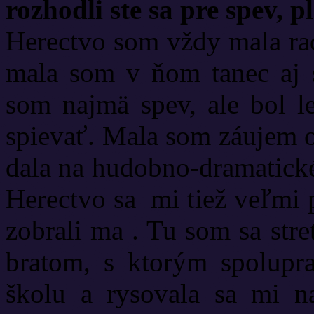
rozhodli ste sa pre spev, p
Herectvo som vždy mala rad
mala som v ňom tanec aj s
som najmä spev, ale bol l
spievať. Mala som záujem 
dala na hudobno-dramatické
Herectvo sa mi tiež veľmi 
zobrali ma . Tu som sa str
bratom, s ktorým spolupr
školu a rysovala sa mi na