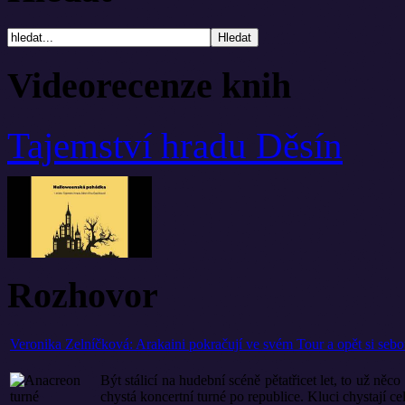
Videorecenze knih
Tajemství hradu Děsín
Rozhovor
Veronika Zelníčková: Arakaini pokračují ve svém Tour a opět si seb
Být stálicí na hudební scéně pětatřicet let, to už něc
chystá koncertní turné po republice. Kluci chystají cel