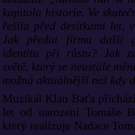
kapitola historie. Ve skuteč
řešila před desítkami let,
Jak předat firmu další g
identitu při růstu? Jak z
světě, který se neustále měn
možná aktuálnější než kdy d
Muzikál Klan Baťa přichází
let od narození Tomáše Ba
který realizuje Nadace Tomáš