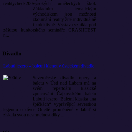
vysokých uměleckých škol.
Základním tematickým
východiskem jsou možnosti
zkoumání reality žité individuálně
i kolektivně. Výstava vznikla pod
záštitou kurátorského semináře CRASHTEST
n...
Divadlo
Labutí jezero – baletní klenot v ústeckém divadle
Severočeské divadlo opery a
baletu v Ústí nad Labem má na
svém repertoáru klasické
zpracování Čajkovského baletu
Labutí jezero. Baletní klasika „na
špičkách“ vyprávějící severskou
legendu o dívce Odettě proměněné v labuť si
získala svou nesmrtelnost díky...