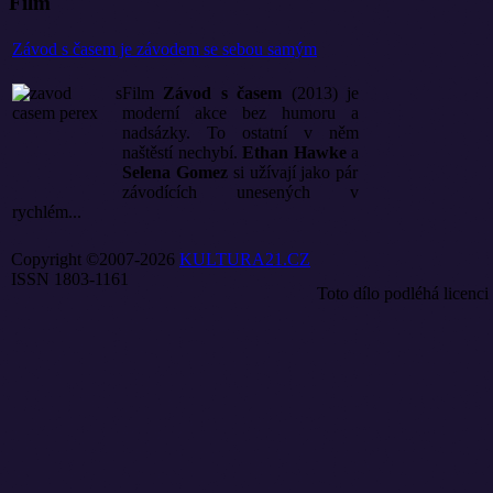
Film
Závod s časem je závodem se sebou samým
Film
Závod s časem
(2013) je
moderní akce bez humoru a
nadsázky. To ostatní v něm
naštěstí nechybí.
Ethan Hawke
a
Selena Gomez
si užívají jako pár
závodících unesených v
rychlém...
Copyright ©2007-2026
KULTURA21.CZ
ISSN 1803-1161
Toto dílo podléhá licenci