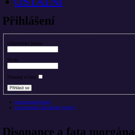
OSTATNÍ
Přihlášení
Uživatelské jméno
Heslo
Pamatuj si mne
Zapomenuté heslo?
Zapomenuté uživatelské jméno?
Disonance a fata morgána