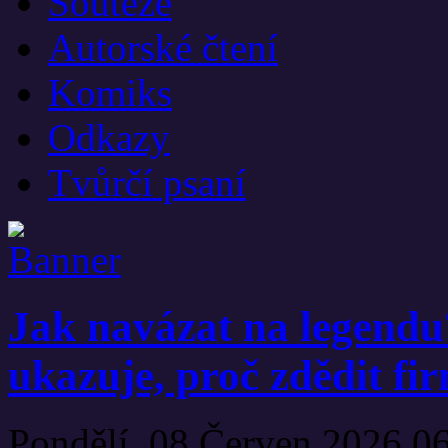
Soutěže
Autorské čtení
Komiks
Odkazy
Tvůrčí psaní
Jak navázat na legend
ukazuje, proč zdědit fi
Pondělí, 08 Červen 2026 0