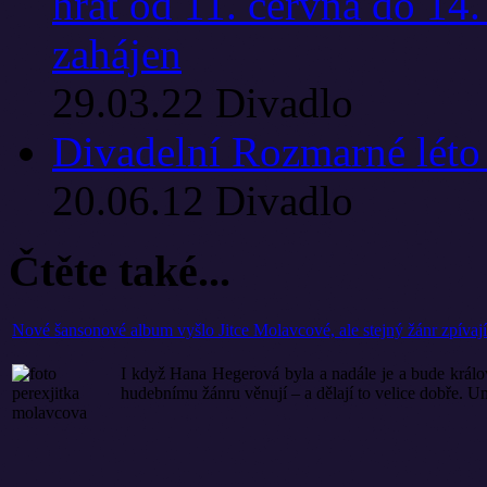
hrát od 11. června do 14
zahájen
29.03.22
Divadlo
Divadelní Rozmarné léto
20.06.12
Divadlo
Čtěte také...
Nové šansonové album vyšlo Jitce Molavcové, ale stejný žánr zpívají 
I když Hana Hegerová byla a nadále je a bude králov
hudebnímu žánru věnují – a dělají to velice dobře. Um