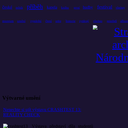
příběh
festival
české
kapela
hudby
knihu
ročník
první
všechny
muzeum
umění
čtení
historie
albu
vyprávění
srdce
vydávají
všechno
prostředí
Výtvarné umění
Nenechte si ujít výstavu CRASHTEST 13:
REALITY CHECK
Výstava představí díla studentů