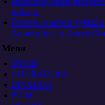
Jánošíkov dukát představí
folkoru
Festival o ničem vybízí 
Zatancujte si s Janem Ci
Menu
ÚVOD
LITERATURA
DIVADLO
FILM