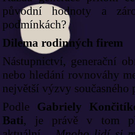
původní hodnoty a zár
podmínkách?
Dilema rodinných firem
Nástupnictví, generační ob
nebo hledání rovnováhy mez
největší výzvy současného 
Podle
Gabriely Končitík
Bati
, je právě v tom p
aktuální.
„Mnoho lidí si my