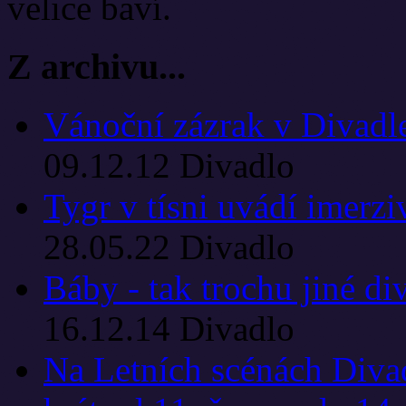
velice baví.
Z archivu...
Vánoční zázrak v Divad
09.12.12
Divadlo
Tygr v tísni uvádí imerzi
28.05.22
Divadlo
Báby - tak trochu jiné di
16.12.14
Divadlo
Na Letních scénách Divad