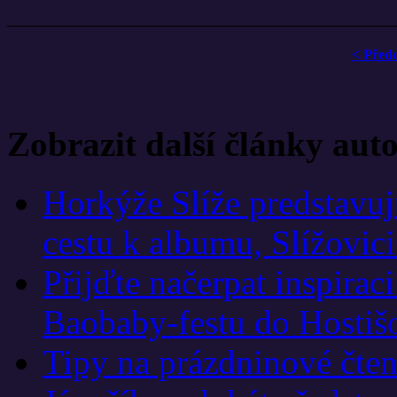
< Před
Zobrazit další články aut
Horkýže Slíže predstavu
cestu k albumu, Slížovici
Přijďte načerpat inspirac
Baobaby-festu do Hostiš
Tipy na prázdninové čten