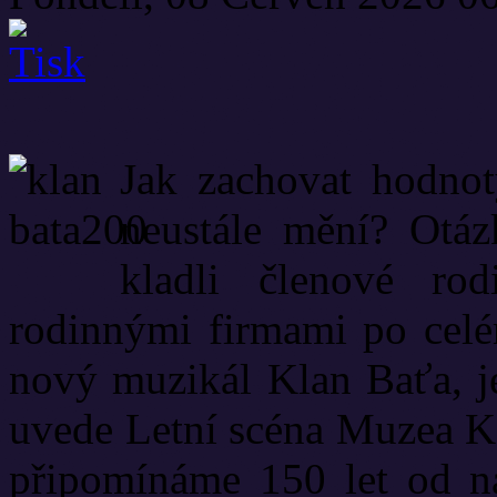
Jak zachovat hodnoty
neustále mění? Otázk
kladli členové ro
rodinnými firmami po celém
nový muzikál Klan Baťa, j
uvede Letní scéna Muzea Ka
připomínáme 150 let od na