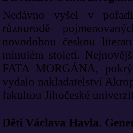
Nedávno vyšel v pořadí
různorodě pojmenovanýc
novodobou českou literat
minulém století. Nejnově
FATA MORGÁNA, pokrývá
vydalo nakladatelství Akrop
fakultou Jihočeské univerzit
Děti Václava Havla. Gene