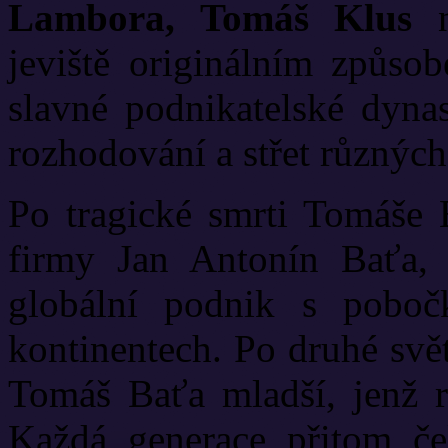
Lambora, Tomáš Klus
n
jeviště originálním způso
slavné podnikatelské dynas
rozhodování a střet různýc
Po tragické smrti Tomáše 
firmy Jan Antonín Baťa, 
globální podnik s poboč
kontinentech. Po druhé svět
Tomáš Baťa mladší, jenž r
Každá generace přitom čel