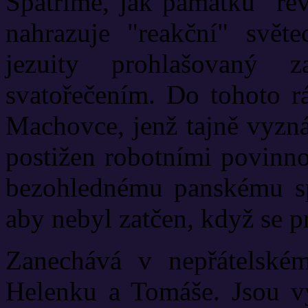
Spatříme, jak památku "re
nahrazuje "reakční" svět
jezuity prohlašovaný 
svatořečením. Do tohoto r
Machovce, jenž tajně vyzná
postižen robotními povinno
bezohlednému panskému sp
aby nebyl zatčen, když se p
Zanechává v nepřátelském 
Helenku a Tomáše. Jsou vy