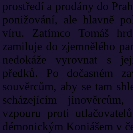
prostředí a prodány do Prah
ponižování, ale hlavně po
víru. Zatímco Tomáš hrd
zamiluje do zjemnělého pan
nedokáže vyrovnat s jej
předků. Po dočasném za
souvěrcům, aby se tam shle
scházejícím jinověrcům,
vzpouru proti utlačovatelů
démonickým Koniášem v čel