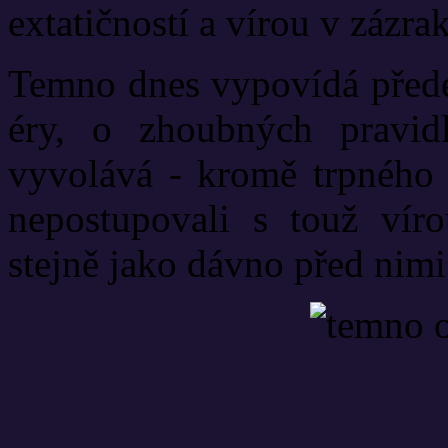
extatičností a vírou v zázra
Temno dnes vypovídá předev
éry, o zhoubných pravidl
vyvolává - kromě trpného 
nepostupovali s touž vír
stejně jako dávno před nimi