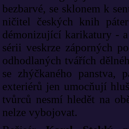
bezbarvé, se sklonem k sen
ničitel českých knih páte
démonizující karikatury - 
sérii veskrze záporných p
odhodlaných tvářích dělnéh
se zhýčkaného panstva, p
exteriérů jen umocňují hluš
tvůrců nesmí hledět na obě
nelze vybojovat.