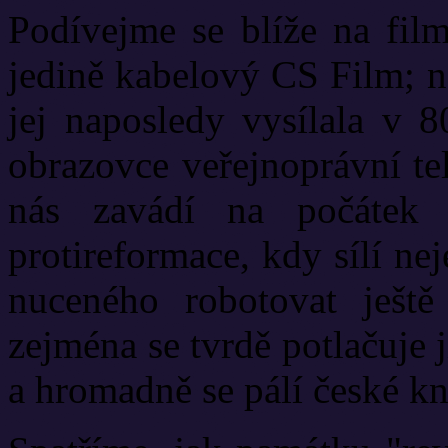
Podívejme se blíže na film
jedině kabelový CS Film; n
jej naposledy vysílala v 8
obrazovce veřejnoprávní te
nás zavádí na počátek 1
protireformace, kdy sílí ne
nuceného robotovat ještě
zejména se tvrdě potlačuje 
a hromadně se pálí české kn