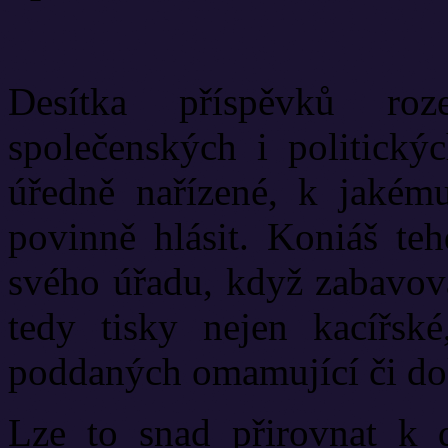
Desítka příspěvků roz
společenských i politick
úředně nařízené, k jakém
povinně hlásit. Koniáš teh
svého úřadu, když zabavova
tedy tisky nejen kacířské
poddaných omamující či do
Lze to snad přirovnat k d