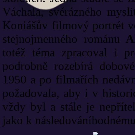
Váchala, svérázného myslit
Koniášův filmový portrét 
stejnojmenného románu
Al
totéž téma zpracoval i p
podrobně rozebírá dobové
1950 a po filmařích nedáv
požadovala, aby i v histori
vždy byl a stále je nepřít
jako k následováníhodnému