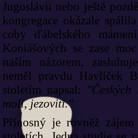
Jugoslávii nebo ještě pozd
kongregace okázale spálila
coby ďábelského mámení,
Koniášových se zase moc
naším názorem, zasluhuj
neměl pravdu Havlíček B
stoletím napsal:
"Českých k
moli, jezoviti."
Přínosný je rovněž zájem 
stoletích. Jedna studie se 