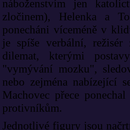
náboženstvím jen katolict
zločinem), Helenka a T
ponecháni víceméně v klid
je spíše verbální, režisér
dilemat, kterými postav
"vymývání mozku", sledov
nebo zejména nabízející s
Machovec přece ponechal 
protivníkům.
Jednotlivé figury jsou načr