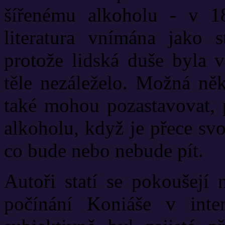
šířenému alkoholu - v 18.
literatura vnímána jako s
protože lidská duše byla
těle nezáleželo. Možná ně
také mohou pozastavovat, p
alkoholu, když je přece sv
co bude nebo nebude pít.
Autoři statí se pokoušejí n
počínání Koniáše v int