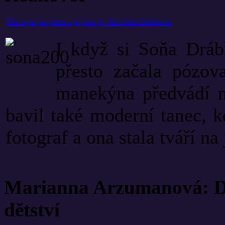
Tina byla jen jedna a já jsem já, říká Soňa Drábková
I když si Soňa Dráb
přesto začala pózov
manekýna předvádí n
bavil také moderní tanec, kd
fotograf a ona stala tváří na 
Marianna Arzumanová: Di
dětství