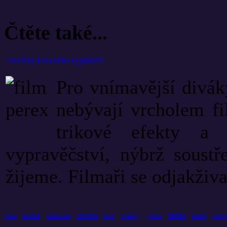
Čtěte také...
Proměny filmového vyprávění
Pro vnímavější divák
nebývají vrcholem f
trikové efekty a 
vypravěčství, nýbrž soust
žijeme. Filmaři se odjakživa
kniha
divadlo
umění
zvířat
rytmu
prostředí
současnosti
první
vydávají
vydává