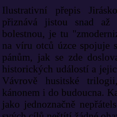
Ilustrativní přepis Jirás
přiznává jistou snad až 
bolestnou, je tu "zmodern
na víru otců úzce spojuje 
pánům, jak se zde doslova
historických událostí a jeji
Vávrově husitské trilog
kánonem i do budoucna. Kat
jako jednoznačně nepřátels
svých cílů neštítí žádné oha