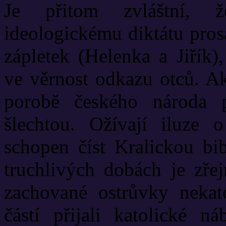
Je přitom zvláštní, ž
ideologickému diktátu pros
zápletek (Helenka a Jiřík),
ve věrnost odkazu otců. Ak
porobě českého národa 
šlechtou. Ožívají iluze o
schopen číst Kralickou bib
truchlivých dobách je zřej
zachované ostrůvky nekato
částí přijali katolické n