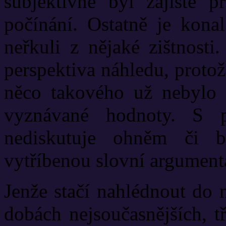
subjektivně byl zajisté p
počínání. Ostatně je konal
neřkuli z nějaké zištnosti
perspektiva náhledu, proto
něco takového už nebylo 
vyznávané hodnoty. S p
nediskutuje ohněm či b
vytříbenou slovní argument
Jenže stačí nahlédnout do n
dobách nejsoučasnějších, t