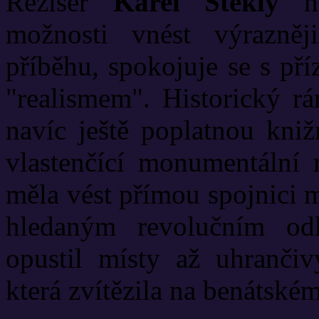
Režisér
Karel Steklý
ne
možnosti vnést výrazněj
příběhu, spokojuje se s př
"realismem". Historický rá
navíc ještě poplatnou kni
vlastenčící monumentální m
měla vést přímou spojnici 
hledaným revolučním odk
opustil místy až uhrančiv
která zvítězila na benátské