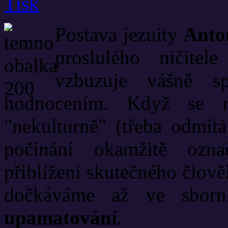
Postava jezuity
Anto
proslulého ničitele
vzbuzuje vášně s
hodnocením. Když se ně
"nekulturně" (třeba odmítá
počínání okamžitě ozn
přiblížení skutečného člov
dočkáváme až ve sbor
upamatování
.