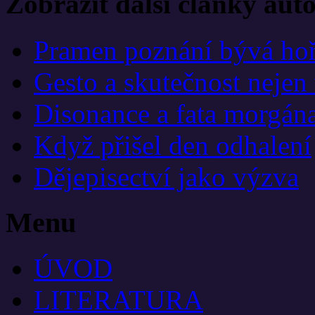
Zobrazit další články aut
Pramen poznání bývá ho
Gesto a skutečnost nejen
Disonance a fata morgán
Když přišel den odhalení
Dějepisectví jako výzva
Menu
ÚVOD
LITERATURA