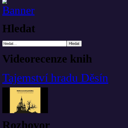
Hledat
Videorecenze knih
Tajemství hradu Děsín
Rozhovor