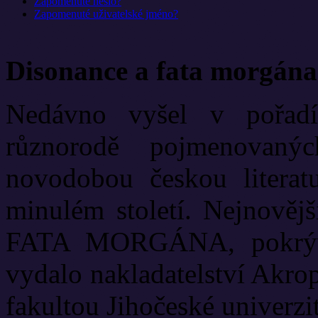
Zapomenuté heslo?
Zapomenuté uživatelské jméno?
Disonance a fata morgána
Nedávno vyšel v pořadí
různorodě pojmenovanýc
novodobou českou literat
minulém století. Nejnově
FATA MORGÁNA, pokrývá
vydalo nakladatelství Akrop
fakultou Jihočeské univerzit