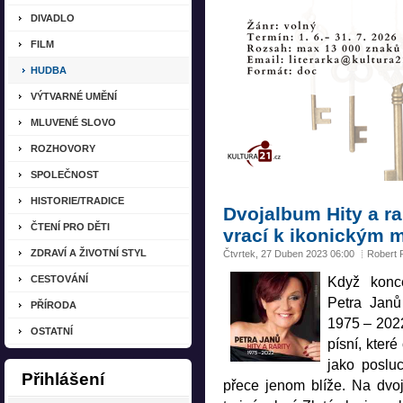
DIVADLO
FILM
HUDBA
VÝTVARNÉ UMĚNÍ
MLUVENÉ SLOVO
ROZHOVORY
SPOLEČNOST
HISTORIE/TRADICE
Dvojalbum Hity a ra
ČTENÍ PRO DĚTI
vrací k ikonickým 
ZDRAVÍ A ŽIVOTNÍ STYL
Čtvrtek, 27 Duben 2023 06:00
Robert 
CESTOVÁNÍ
Když konc
Petra Janů 
PŘÍRODA
1975 – 202
OSTATNÍ
písní, kter
jako poslu
Přihlášení
přece jenom blíže. Na dvoj