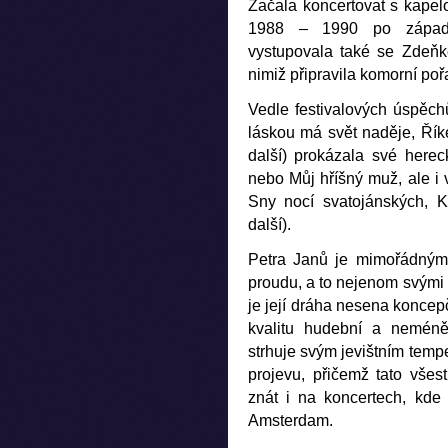
Začala koncertovat s kapel
1988 – 1990 po západn
vystupovala také se Zdeň
nimiž připravila komorní poř
Vedle festivalových úspěch
láskou má svět naděje, Ří
další) prokázala své here
nebo Můj hříšný muž, ale i 
Sny nocí svatojánských, K
další).
Petra Janů je mimořádným
proudu, a to nejenom svými
je její dráha nesena koncep
kvalitu hudební a neméně
strhuje svým jevištním temp
projevu, přičemž tato všes
znát i na koncertech, kde
Amsterdam.