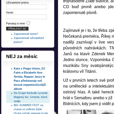
trojnásobné Zlaté slavice, al
Uživatelské jméno
CD buď prvně anebo jde 
zapomenuté písně.
Heslo
Pamatuj si mne
Zajímavé je i to, že třeba z
Zapomenuté heslo?
Nečekaná premiéra, Říkej m
Zapomenuté uživatelské
naději zaznívají v live ve
jméno?
původních nahrávkách. Tř
Janů na klavír Zdenek Mert
NEJ
za měsíc
Jedno slunce, Vzpomínka či
muzikálu Sny svatojánskýc
Kato z Prago Union, DJ
královnu víl Titánii.
Fatte a Elizabeth Ann
Strnka. Rapper Jazzy le
Už v prvních letech své prof
Pazz představuje své
dosud nejambicióznější
na umělecké a intelektuáln
album
oslnivý hlas. A také hereck
Na Grape festivale vyrastie
Magický les: Umenie, ktoré
hrát v Semaforu anebo v ji
spája
Bídnících, kdy jsem ji viděl p
BIG SUMMER FEST sa
vracia vo veľkom štýle:
Druhý ročník prinesie tri dni