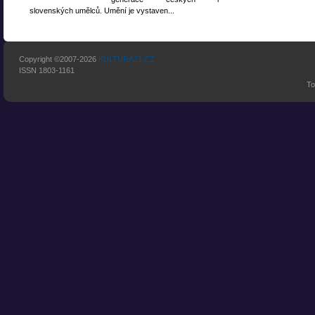
slovenských umělců. Umění je vystaven...
Copyright ©2007-2026
KULTURA21.CZ
ISSN 1803-1161
To