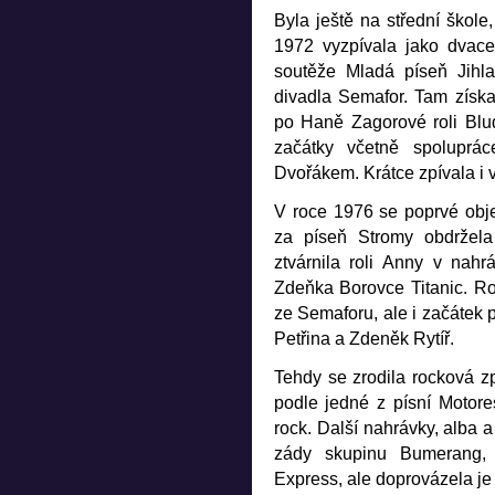
Byla ještě na střední škole
1972 vyzpívala jako dvace
soutěže Mladá píseň Jihla
divadla Semafor. Tam získ
po Haně Zagorové roli Bludi
začátky včetně spolupr
Dvořákem. Krátce zpívala i 
V roce 1976 se poprvé objev
za píseň Stromy obdržela 
ztvárnila roli Anny v nah
Zdeňka Borovce Titanic. R
ze Semaforu, ale i začátek p
Petřina a Zdeněk Rytíř.
Tehdy se zrodila rocková z
podle jedné z písní Motore
rock. Další nahrávky, alba 
zády skupinu Bumerang,
Express, ale doprovázela je i