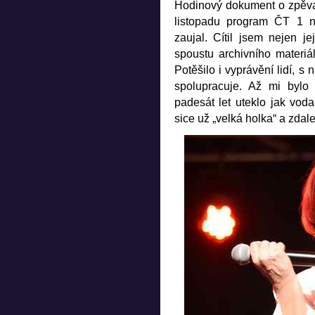
Hodinový dokument o zpěvač
listopadu program ČT 1 na
zaujal. Cítil jsem nejen je
spoustu archivního materiálu
Potěšilo i vyprávění lidí, s
spolupracuje. Až mi bylo t
padesát let uteklo jak vod
sice už „velká holka“ a zdal