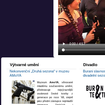
Výtvarné
umění
Divadlo
Nekonvenční „Druhá sezona“ v muzeu
Burani slavnos
AMoYA
divadelní sez
Muzeum
AmoYA
, věnované
mladému současnému umění,
představuje nejvýraznější
osobnosti české tvorby z
generace po roce ´68, stejně
jako přední zástupce nejmladší
generace českých i