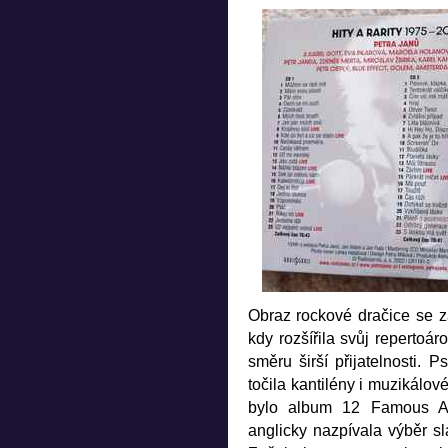
Obraz rockové dračice se z
kdy rozšířila svůj reperto
směru širší přijatelnosti. 
točila kantilény i muzikál
bylo album 12 Famous A
anglicky nazpívala výběr 