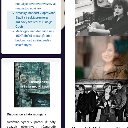
nostalgie, svetové hviezdy aj
množstvo noviniek
Novinky, koncert v opravené
Slavii a česká premiéra.
Jazzový festival míří na jih
Čech
Meltingpot nabídne více než
150 řečníků debatujících o
budoucnosti světa, vědě i
lidské mysli
Disonance a fata morgána
Nedávno vyšel v pořadí již pátý
svazek objemných, různorodě