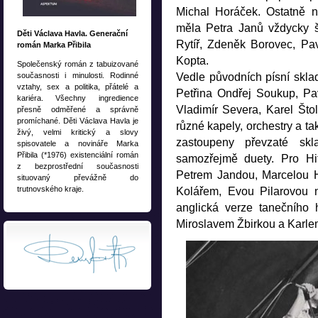
Michal Horáček. Ostatně n
měla Petra Janů vždycky št
Děti Václava Havla. Generační
Rytíř, Zdeněk Borovec, Pa
román Marka Přibila
Kopta.
Společenský román z tabuizované
současnosti i minulosti. Rodinné
Vedle původních písní sklada
vztahy, sex a politika, přátelé a
Petřina Ondřej Soukup, Pav
kariéra. Všechny ingredience
Vladimír Severa, Karel Što
přesně odměřené a správně
promíchané. Děti Václava Havla je
různé kapely, orchestry a ta
živý, velmi kritický a slovy
zastoupeny převzaté skl
spisovatele a novináře Marka
Přibila (*1976) existenciální román
samozřejmě duety. Pro Hit
z bezprostřední současnosti
Petrem Jandou, Marcelou 
situovaný převážně do
trutnovského kraje.
Kolářem, Evou Pilarovou 
anglická verze tanečního 
Miroslavem Žbirkou a Karl