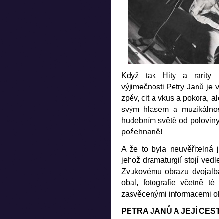
Když tak Hity a rarity
výjimečnosti Petry Janů je v
zpěv, cit a vkus a pokora, a
svým hlasem a muzikálnost
hudebním světě od poloviny 
požehnaně!
A že to byla neuvěřitelná j
jehož dramaturgií stojí ved
Zvukovému obrazu dvojalba
obal, fotografie včetně té
zasvěcenými informacemi ohl
PETRA JANŮ A JEJÍ CE