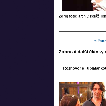
Přirozenost a hanáčtina
Bardotky kouzlo a svěže
Zdroj foto:
archiv, koláž T
Muzeum Kroměřížska zve
seriálů a filmů scenári
Stanley Tucci odhaluje 
Apeninského poloostro
Malířka Milada Ivánková
< Předch
Andělé a jiné ne-skuteč
Geniální muzikant Mich
Zobrazit další články
filmaře Michaela Baum
Rozhovor s Tublatanko