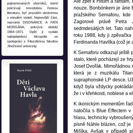
Ale zpět k Hitům a raritám
pojmenovaných sborníků, které
nouze. Bonbónkem je árie B
pokrývají novodobou českou
literaturu, byť prozatím ukotvenou
pražského Semaforu, kde 
v minulém století. Nejnovější část,
Zagorové právě Petra 
nazvaná DISONANCE A FATA
MORGÁNA, pokrývá období
sedmdesátých let. Tato nahr
1964–1971. Opět ji vydalo
roku 1988, kdy ji zpěvačka
nakladatelství Akropolis ve
Ferdinanda Havlíka (což je a
spolupráci s Filozofickou fakultou
Jihočeské univerzity.
K Semaforu odkazují ještě p
stalo, které pocházejí ze hr
Josef Dvořák. Mimořádnou na
která je z muzikálu Tita
supraphonské LP desce. Už
když byla vždycky pokládá
že i v křehkosti, noblese a el
K ikonickým momentům řadím
natočila s Blue Effectem v
hlasu, technicky vybroušený 
písně Náhle blázen, což je
Mišíka. Avšak v případě p