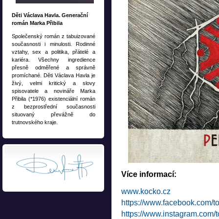
Děti Václava Havla. Generační
román Marka Přibila
Společenský román z tabuizované
současnosti i minulosti. Rodinné
vztahy, sex a politika, přátelé a
kariéra. Všechny ingredience
přesně odměřené a správně
promíchané. Děti Václava Havla je
živý, velmi kritický a slovy
spisovatele a novináře Marka
Přibila (*1976) existenciální román
z bezprostřední současnosti
situovaný převážně do
trutnovského kraje.
Více informací:
www.kocko.cz
https://www.facebook.com/t
https://www.instagram.com/