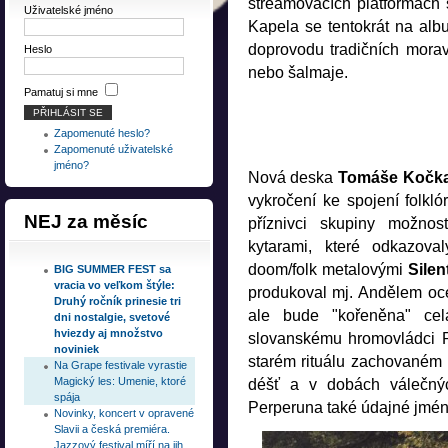
streamovacích platformách s
Uživatelské jméno
Kapela se tentokrát na albu
doprovodu tradičních moravs
Heslo
nebo šalmaje.
Pamatuj si mne
Zapomenuté heslo?
Zapomenuté uživatelské
jméno?
Nová deska
Tomáše Kočk
vykročení ke spojení folklór
NEJ
za měsíc
příznivci skupiny možnos
kytarami, které odkazov
doom/folk metalovými
Silen
BIG SUMMER FEST sa
vracia vo veľkom štýle:
produkoval mj. Andělem oc
Druhý ročník prinesie tri
ale bude "kořeněna" cel
dni nostalgie, svetové
hviezdy aj množstvo
slovanskému hromovládci 
noviniek
starém rituálu zachovaném u
Na Grape festivale vyrastie
Magický les: Umenie, ktoré
déšť a v dobách válečný
spája
Perperuna také údajné jmén
Novinky, koncert v opravené
Slavii a česká premiéra.
Jazzový festival míří na jih