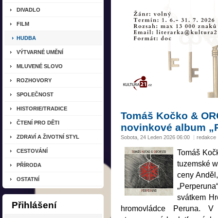
DIVADLO
FILM
HUDBA
VÝTVARNÉ UMĚNÍ
MLUVENÉ SLOVO
ROZHOVORY
SPOLEČNOST
HISTORIE/TRADICE
Tomáš Kočko & OR
ČTENÍ PRO DĚTI
novinkové album „
ZDRAVÍ A ŽIVOTNÍ STYL
Sobota, 24 Leden 2026 06:00
redakce
CESTOVÁNÍ
Tomáš Kočk
tuzemské wo
PŘÍRODA
ceny Anděl,
OSTATNÍ
„Perperun
svátkem Hr
Přihlášení
hromovládce Peruna. V