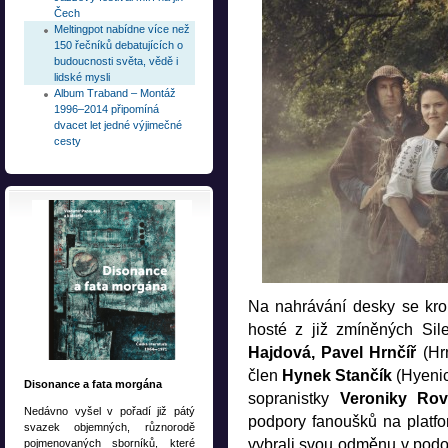
Čech
Meltingpot nabídne více než
150 řečníků debatujících o
budoucnosti světa, vědě i
lidské mysli
Album Traband – Montáž
1996–2014 připomíná
dvacet let jedné výjimečné
cesty
Na nahrávání desky se kro
hosté z již zmíněných Sil
Hajdová, Pavel Hrnčíř
(Hr
člen
Hynek
Stančík
(Hyenic
Disonance a fata morgána
sopranistky
Veroniky Ro
Nedávno vyšel v pořadí již pátý
podpory fanoušků na platf
svazek objemných, různorodě
vybrali svou odměnu v podo
pojmenovaných sborníků, které