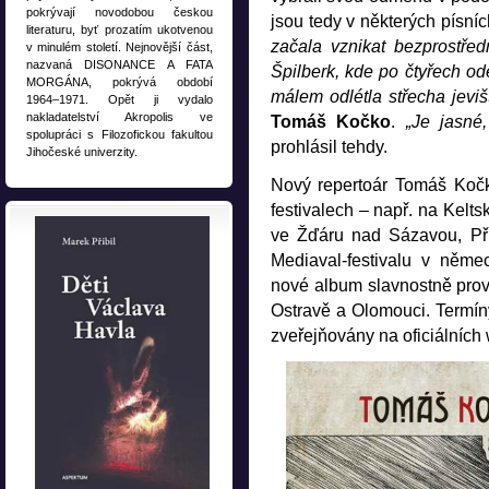
pokrývají novodobou českou
jsou tedy v některých písní
literaturu, byť prozatím ukotvenou
začala vznikat bezprostře
v minulém století. Nejnovější část,
nazvaná DISONANCE A FATA
Špilberk, kde po čtyřech od
MORGÁNA, pokrývá období
málem odlétla střecha jevišt
1964–1971. Opět ji vydalo
nakladatelství Akropolis ve
Tomáš
Kočko
.
„Je jasné
spolupráci s Filozofickou fakultou
prohlásil tehdy.
Jihočeské univerzity.
Nový repertoár Tomáš Koč
festivalech – např. na Kel
ve Žďáru nad Sázavou, Pří
Mediaval-festivalu v něm
nové album slavnostně proved
Ostravě a Olomouci. Termí
zveřejňovány na oficiálníc