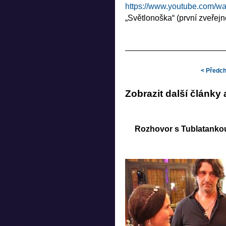
https://www.youtube.com/w
„Světlonoška“ (první zveřej
Kniha Prostě na mě zapo
Chet Faker sa po ôsmich
Kandráčovci oslavují 2
přivezou největší hity i
Návrhářka StarDance Ka
< Předch
kostýmů
Novinky v dětské litera
Zobrazit další články
knihy
Rozhovor s Tublatanko