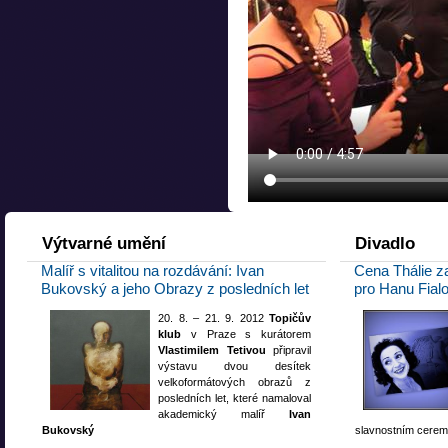
Výtvarné
umění
Divadlo
Malíř s vitalitou na rozdávání: Ivan
Cena Thálie z
Bukovský a jeho Obrazy z posledních let
pro Hanu Fial
20. 8. – 21. 9. 2012
Topičův
klub
v Praze s kurátorem
Vlastimilem Tetivou
připravil
výstavu dvou desítek
velkoformátových obrazů z
posledních let, které namaloval
akademický malíř
Ivan
Bukovský
slavnostním ceremon