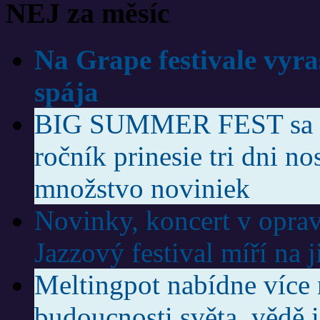
NEJ za měsíc
Na Grape festivale vyra
spája
BIG SUMMER FEST sa vr
ročník prinesie tri dni no
množstvo noviniek
Novinky, koncert v oprav
Jazzový festival míří na 
Meltingpot nabídne více 
budoucnosti světa, vědě i