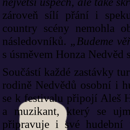
největší úspěch, ale také s
zároveň sílí přání i spek
country scény nemohla o
následovníků.
„Budeme věři
s úsměvem Honza Nedvěd st
Součástí každé zastávky tur
rodině Nedvědů osobní i hu
se k festivalu připojí Aleš
a muzikant, který se uj
připravuje i své hudební 