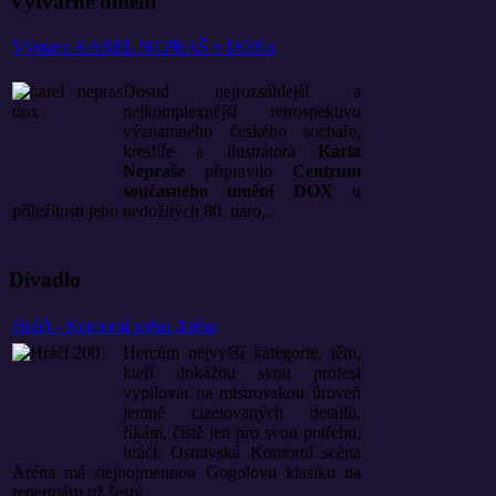
Výtvarné umění
Výstava KAREL NEPRAŠ v DOXu
Dosud nejrozsáhlejší a
nejkomplexnější retrospektivu
významného českého sochaře,
kreslíře a ilustrátora
Karla
Nepraše
připravilo
Centrum
současného umění DOX
u
příležitosti jeho nedožitých 80. naro...
Divadlo
Hráči - Komorní scéna Aréna
Hercům nejvyšší kategorie, těm,
kteří dokážou svou profesi
vypilovat na mistrovskou úroveň
jemně cizelovaných detailů,
říkám, čistě jen pro svou potřebu,
hráči. Ostravská Komorní scéna
Aréna má stejnojmennou Gogolovu klasiku na
repertoáru už šestý...