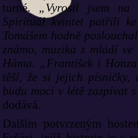
turné.
„Vyrostl jsem na f
Spirituál kvintet patřili 
Tomášem hodně poslouchali,
známo, muzika z mládí ve 
Háma. „František i Honza 
těší, že si jejich písničky
budu moci v létě zazpívat 
dodává.
Dalším potvrzeným hoste
Fešáci, jejíž historie je 