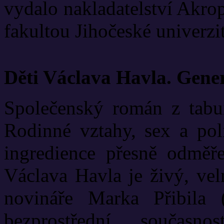
vydalo nakladatelství Akrop
fakultou Jihočeské univerzit
Děti Václava Havla. Gene
Společenský román z tabui
Rodinné vztahy, sex a poli
ingredience přesně odměř
Václava Havla je živý, vel
novináře Marka Přibila 
bezprostřední současn