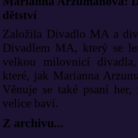
Marianna Arzumanová: Di
dětství
Založila Divadlo MA a diva
Divadlem MA, který se let
velkou milovnicí divadla
které, jak Marianna Arzuma
Věnuje se také psaní her, 
velice baví.
Z archivu...