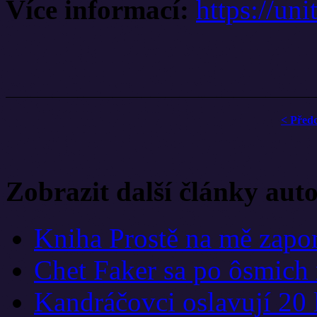
Více informací:
https://uni
< Před
Zobrazit další články aut
Kniha Prostě na mě zapom
Chet Faker sa po ôsmich 
Kandráčovci oslavují 20 