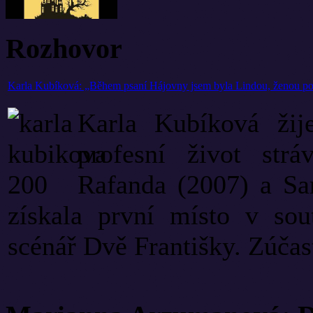
Rozhovor
Karla Kubíková: „Během psaní Hájovny jsem byla Lindou, ženou p
Karla Kubíková žij
profesní život strá
Rafanda (2007) a Sa
získala první místo v so
scénář Dvě Františky. Zúčast