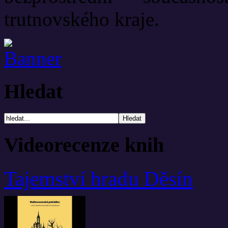
trutnovského kraje.
Hledat
Videorecenze knih
Tajemství hradu Děsín