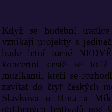
Když se hudební tradice
vznikají projekty s jedine
bude letní turné NED
koncertní cestě se toti
muzikanti, kteří se rozhod
zavítat do čtyř českých m
Slavkova u Brna a Miku
oblíbených festivalů pod