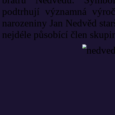
podtrhují významná výroč
narozeniny Jan Nedvěd star
nejdéle působící člen skupi