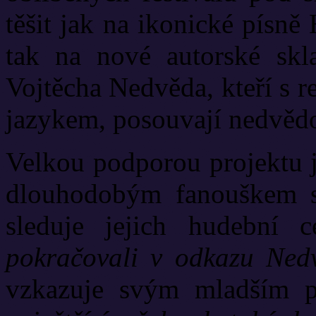
těšit jak na ikonické písn
tak na nové autorské sk
Vojtěcha Nedvěda, kteří s r
jazykem, posouvají nedvěd
Velkou podporou projektu 
dlouhodobým fanouškem s
sleduje jejich hudební ce
pokračovali v odkazu Nedv
vzkazuje svým mladším p