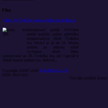
Film
Filmy 30. Českého lva jsou online na dafilms.cz
Streamovací portál DAFilms
nabízí tradiční online přehlídku
nominovaných filmů Českého
lva. Diváci si až do 31. března
mohou na jednom místě
vychutnat nejen filmy
nominované na 30. Českého lva, ale i speciál k
30leté historii udílení cen. Milovní...
Copyright ©2007-2026
KULTURA21.CZ
ISSN 1803-1161
Toto dílo podléhá licenci