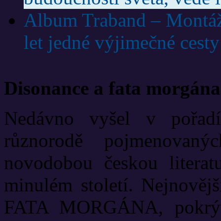
Album Traband – Montáž
let jedné výjimečné cesty
Disonance a fata morgána
Nedávno vyšel v pořadí
různorodě pojmenovanýc
novodobou českou literat
minulém století. Nejnově
FATA MORGÁNA, pokrývá