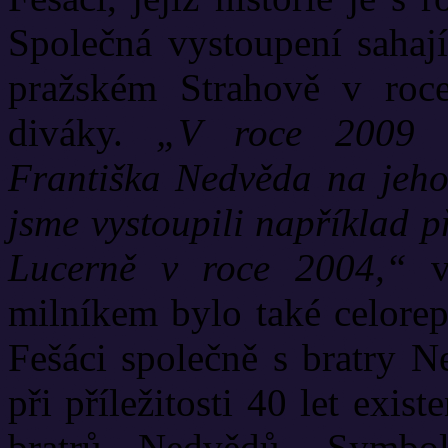
Společná vystoupení sahaj
pražském Strahově v roce
diváky.
„V roce 2009 čá
Františka Nedvěda na jeho
jsme vystoupili například p
Lucerně v roce 2004,“
v
milníkem bylo také celorep
Fešáci společně s bratry N
při příležitosti 40 let exi
bratrů Nedvědů. Symbol