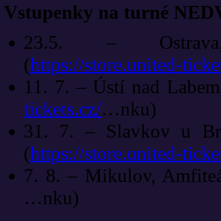
Vstupenky na turné NE
23.5. – Ostrava,
(
https://store.united-ticke
11. 7. – Ústí nad Labem,
tickets.cz/
…nku)
31. 7. – Slavkov u B
(
https://store.united-ticke
7. 8. – Mikulov, Amfiteá
…nku)