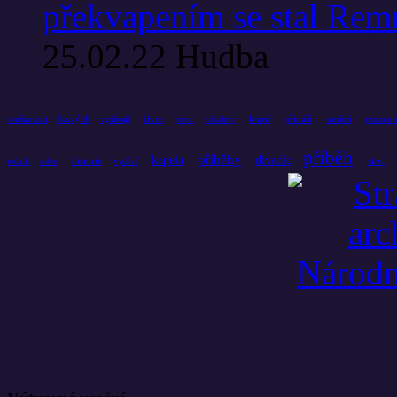
překvapením se stal Re
25.02.22
Hudba
českých
život
které
přináší
umění
muzeu
současnosti
vydávají
první
všechny
příběh
příběhy
kapela
divadlo
historie
ročník
srdce
vydává
slaví