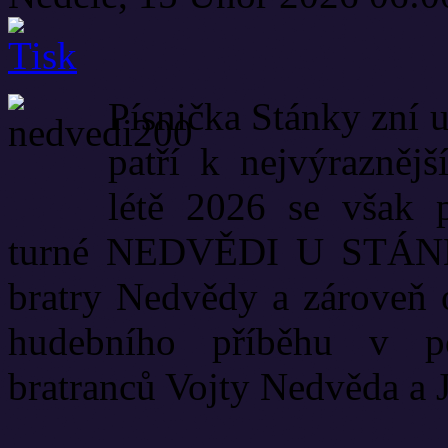
Písnička Stánky zní u
patří k nejvýrazně
létě 2026 se však 
turné NEDVĚDI U STÁNKŮ
bratry Nedvědy a zároveň 
hudebního příběhu v po
bratranců Vojty Nedvěda a 