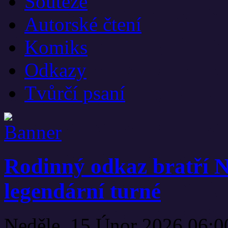
Soutěže
Autorské čtení
Komiks
Odkazy
Tvůrčí psaní
Rodinný odkaz bratří 
legendární turné
Neděle, 15 Únor 2026 06: