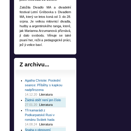
Založila Divadlo MA a divadelní
festival Letní Grébovka s Divadlem
MA, který se letos koná od 3. do 28.
srpna. Je velkou milovnicí divadla,
hudby a argentinského tanga, které,
jak Marianna Arzumanová přiznává,
jí dalo svobodu. Věnuje se také
psaní her, režii a pedagogické práci,
jež ji velice baví.
Z
archivu...
Agatha Christie: Poslední
seance: Příběhy s kapkou
nadpřirozena
14.12.20
Literatura
Žádná oběť není jen číslo
27.01.20
Literatura
Tři kamarádi z
Podkarpatské Rusi v
románu Svátek hada
14.08.24
Literatura
Snaha o obnovení