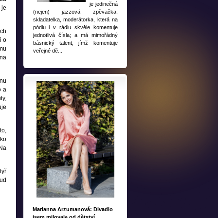
je jedinečná
 je
(nejen) jazzová zpěvačka,
skladatelka, moderátorka, která na
pódiu i v rádiu skvěle komentuje
ých
jednotlivá čísla; a má mimořádný
í o
básnický talent, jímž komentuje
 mu
veřejné dě...
 na
onu
o a
ty,
uje
to,
ako
 Na
tyř
kud
Marianna Arzumanová: Divadlo
jsem milovala od dětství