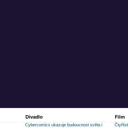
Divadlo
Film
Cybercomics ukazuje budoucnost světa i
Čtyřlís