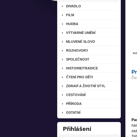
DIVADLO
FILM
HUDBA
VÝTVARNÉ UMĚNÍ
MLUVENÉ SLOVO
ROZHOVORY
SPOLEČNOST
HISTORIE/TRADICE
Pr
ČTENÍ PRO DĚTI
Čtv
ZDRAVÍ A ŽIVOTNÍ STYL
CESTOVÁNÍ
PŘÍRODA
OSTATNÍ
Pa
na
Přihlášení
zaz
Tri