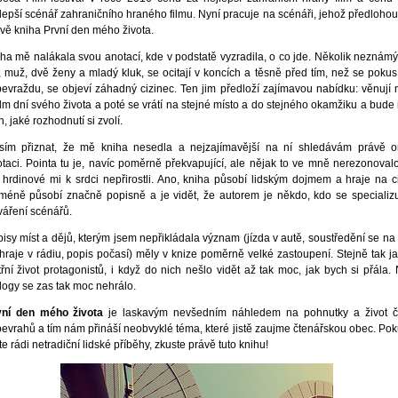
lepší scénář zahraničního hraného filmu. Nyní pracuje na scénáři, jehož předlohou
vě kniha První den mého života.
ha mě nalákala svou anotací, kde v podstatě vyzradila, o co jde. Několik neznám
í, muž, dvě ženy a mladý kluk, se ocitají v koncích a těsně před tím, než se pokus
evraždu, se objeví záhadný cizinec. Ten jim předloží zajímavou nabídku: věnují
m dní svého života a poté se vrátí na stejné místo a do stejného okamžiku a bude
h, jaké rozhodnutí si zvolí.
sím přiznat, že mě kniha nesedla a nejzajímavější na ní shledávám právě 
taci. Pointa tu je, navíc poměrně překvapující, ale nějak to ve mně nerezonoval
 hrdinové mi k srdci nepřirostli. Ano, kniha působí lidským dojmem a hraje na ci
méně působí značně popisně a je vidět, že autorem je někdo, kdo se specializ
váření scénářů.
isy míst a dějů, kterým jsem nepřikládala význam (jízda v autě, soustředění se na 
hraje v rádiu, popis počasí) měly v knize poměrně velké zastoupení. Stejně tak j
třní život protagonistů, i když do nich nešlo vidět až tak moc, jak bych si přála.
logy se zas tak moc nehrálo.
vní den mého života
je laskavým nevšedním náhledem na pohnutky a život č
evrahů a tím nám přináší neobvyklé téma, které jistě zaujme čtenářskou obec. Po
e rádi netradiční lidské příběhy, zkuste právě tuto knihu!