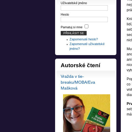
Uživatelské jméno
nej
prá
Heslo
Kni
lid
Pamatuj si mne
seb
sed
Zapomenuté heslo?
nic
Zapomenuté uživatelské
jméno?
Mu
ano
ani
Autorské
čtení
nic
vyt
Vražda v tie-
Pop
breaku/MOBA/Eva
co 
Mašková
vni
dia
Pr
seb
mát