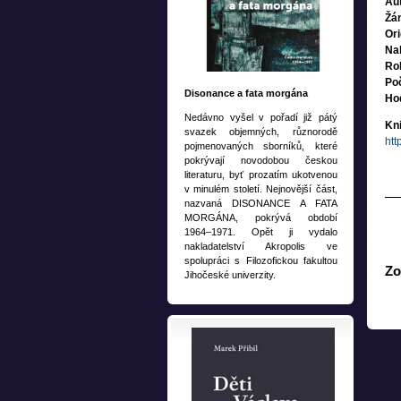
Aut
Žán
Ori
Nak
Ro
Poč
Disonance a fata morgána
Ho
Nedávno vyšel v pořadí již pátý
Kn
svazek objemných, různorodě
htt
pojmenovaných sborníků, které
pokrývají novodobou českou
literaturu, byť prozatím ukotvenou
v minulém století. Nejnovější část,
nazvaná DISONANCE A FATA
MORGÁNA, pokrývá období
1964–1971. Opět ji vydalo
nakladatelství Akropolis ve
spolupráci s Filozofickou fakultou
Zo
Jihočeské univerzity.