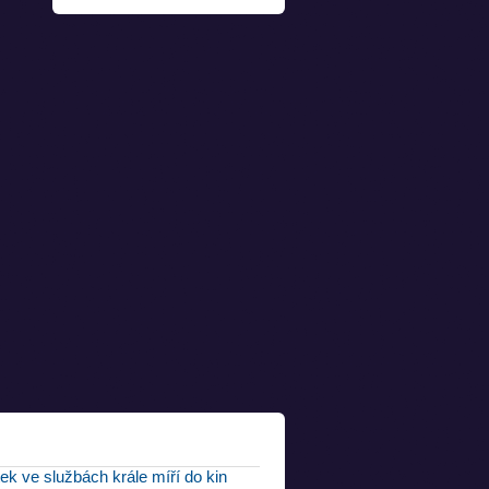
tek ve službách krále míří do kin