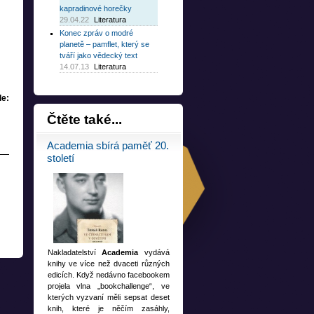
kapradinové horečky
29.04.22
Literatura
Konec zpráv o modré
planetě – pamflet, který se
tváří jako vědecký text
14.07.13
Literatura
e:
Čtěte
také...
Academia sbírá paměť 20.
století
Nakladatelství
Academia
vydává
knihy ve více než dvaceti různých
edicích. Když nedávno facebookem
projela vlna „bookchallenge“, ve
kterých vyzvaní měli sepsat deset
knih, které je něčím zasáhly,