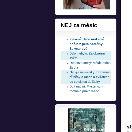
NEJ
za měsíc
Zjevení: další unikátní
počin z pera Kateřiny
Surmanové
Bylo, nebylo: Za okrajem
světa
Recenze knihy: Měsíc mého
života
Nebijte nevěrníky: Humorné
příběhy o lidech a zvířatech,
co se pletou do lásky
Bdít nad ní. Mysteriózní
román o pravé lásce
Ná