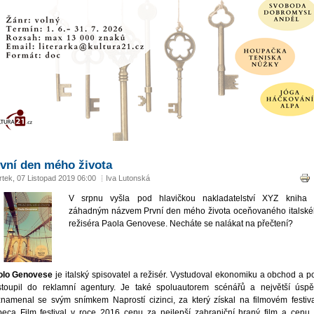
vní den mého života
rtek, 07 Listopad 2019 06:00
Iva Lutonská
V srpnu vyšla pod hlavičkou nakladatelství XYZ kniha 
záhadným názvem První den mého života oceňovaného italsk
režiséra Paola Genovese. Necháte se nalákat na přečtení?
olo Genovese
je italský spisovatel a režisér. Vystudoval ekonomiku a obchod a p
stoupil do reklamní agentury. Je také spoluautorem scénářů a největší úsp
namenal se svým snímkem Naprostí cizinci, za který získal na filmovém festiv
beca Film festival v roce 2016 cenu za nejlepší zahraniční hraný film a cenu