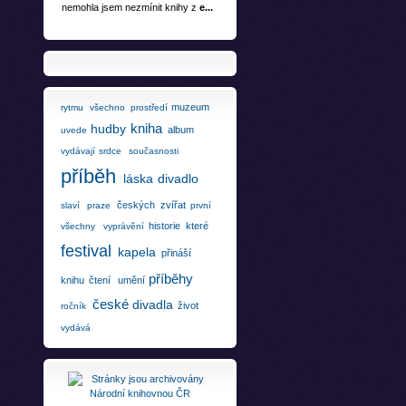
nemohla jsem nezmínit knihy z
e...
muzeum
rytmu
všechno
prostředí
kniha
hudby
album
uvede
vydávají
srdce
současnosti
příběh
láska
divadlo
českých
zvířat
slaví
praze
první
historie
které
všechny
vyprávění
festival
kapela
přináší
příběhy
knihu
čtení
umění
české
divadla
život
ročník
vydává