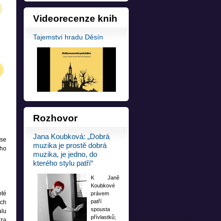
Videorecenze
knih
Tajemství hradu Děsín
Rozhovor
Jana Koubková: „Dobrá
se
muzika je prostě dobrá
ého
muzika, je jedno, do
kterého stylu patří“
K Janě
Koubkové
oté
právem
patří
ěch
spousta
alu
přívlastků;
 za