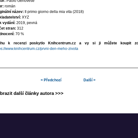
or:
Paolo Genovese
r:
román
ginální název:
Il primo giorno della mia vita (2018)
ladatelství:
XYZ
k vydání:
2019, pevná
et stran:
312
dnocení:
70 %
ihu k recenzi poskytlo Knihcentrum.cz a vy si ji můžete koupit zd
ps://www.knihcentrum.cz/prvni-den-meho-zivota
Bylo, nebylo: Za okrajem světa
< Předchozí
Další >
Nebijte nevěrníky: Humorné příběhy o lidech a zvířatech, co se pletou do lásky
Zjevení: další unikátní počin z pera Kateřiny Surmanové
Pařížské noci: romantika z města lásky
brazit další články autora >>>
Temné břehy – mysteriózní krimi od držitelky Ceny Jiřího Marka