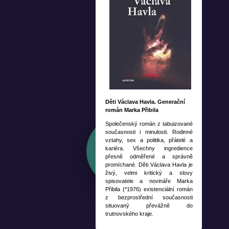
Děti Václava Havla. Generační
román Marka Přibila
Společenský román z tabuizované
současnosti i minulosti. Rodinné
vztahy, sex a politika, přátelé a
kariéra. Všechny ingredience
přesně odměřené a správně
promíchané. Děti Václava Havla je
živý, velmi kritický a slovy
spisovatele a novináře Marka
Přibila (*1976) existenciální román
z bezprostřední současnosti
situovaný převážně do
trutnovského kraje.