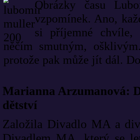
Obrázky času Lubom
vzpomínek. Ano, kaž
si příjemné chvíle,
něčím smutným, ošklivým. 
protože pak může jít dál. Do
Marianna Arzumanová: Di
dětství
Založila Divadlo MA a diva
Divadlem MA, který se let