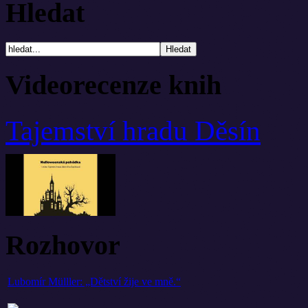
Hledat
Videorecenze knih
Tajemství hradu Děsín
Rozhovor
Lubomír Mülller: „Dětství žije ve mně.“