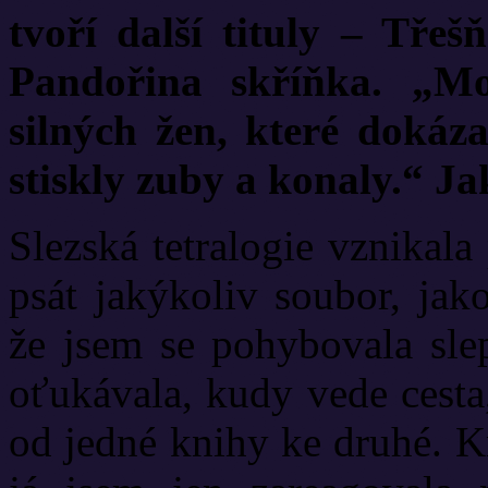
tvoří další tituly – Tře
Pandořina skříňka. „Mo
silných žen, které dokáza
stiskly zuby a konaly.“ Ja
Slezská tetralogie vznikal
psát jakýkoliv soubor, jak
že jsem se pohybovala sle
oťukávala, kudy vede cesta
od jedné knihy ke druhé. Kn