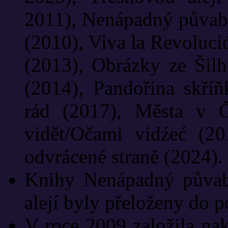
2011), Nenápadný půvab
(2010), Viva la Revoluci
(2013), Obrázky ze Šil
(2014), Pandořina skří
rád (2017), Města v 
vidět/Očami vidźeć (20
odvrácené straně (2024).
Knihy Nenápadný půvab 
alejí byly přeloženy do p
V roce 2009 založila nakla