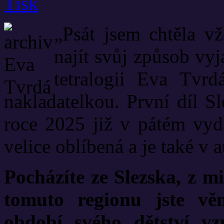
„Psát jsem chtěla v
najít svůj způsob vyj
tetralogii Eva Tvr
nakladatelkou. První díl Sl
roce 2025 již v pátém vydá
velice oblíbená a je také v a
Pocházíte ze Slezska, z m
tomuto regionu jste vě
období svého dětství v