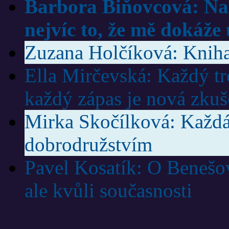
Barbora Biňovcová: Na 
nejvíc to, že mě dokáže 
Zuzana Holčíková: Kniha 
Ella Mirčevská: Každý trén
každý zápas je nová zkuš
Mirka Skočílková: Každá
dobrodružstvím
Pavel Kosatík: O Benešov
ale kvůli současnosti