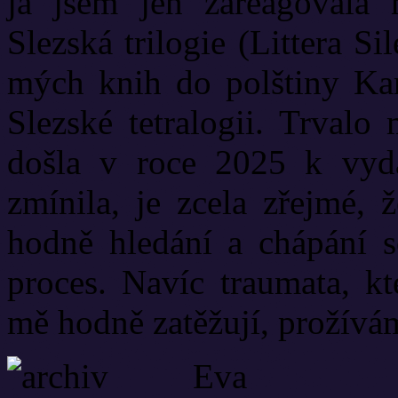
já jsem jen zareagovala n
Slezská trilogie (Littera Si
mých knih do polštiny Karo
Slezské tetralogii. Trvalo
došla v roce 2025 k vydá
zmínila, je zcela zřejmé, 
hodně hledání a chápání so
proces. Navíc traumata, kt
mě hodně zatěžují, prožívá