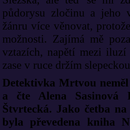
půdorysu zločinu a jeho v
žánru více věnovat, protož
možnosti. Zajímá mě pozad
vztazích, napětí mezi iluz
zase v ruce držím slepeckou
Detektivka Mrtvou neměl 
a čte Alena Sasinová P
Štvrtecká. Jako četba n
byla převedena kniha N