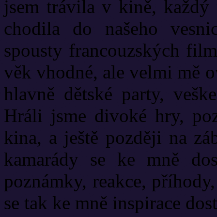
jsem trávila v kině, každý
chodila do našeho vesni
spousty francouzských fil
věk vhodné, ale velmi mě ov
hlavně dětské party, veške
Hráli jsme divoké hry, poz
kina, a ještě později na z
kamarády se ke mně dost
poznámky, reakce, příhody,
se tak ke mně inspirace do