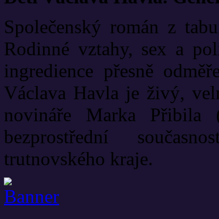
Společenský román z tabui
Rodinné vztahy, sex a poli
ingredience přesně odměř
Václava Havla je živý, vel
novináře Marka Přibila 
bezprostřední současn
trutnovského kraje.