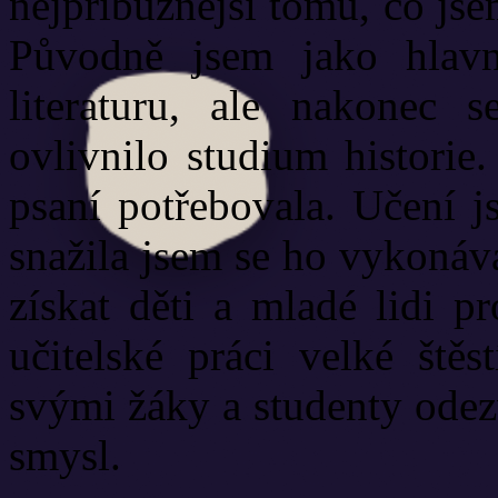
nejpříbuznější tomu, co jse
Původně jsem jako hlavn
literaturu, ale nakonec 
ovlivnilo studium historie
psaní potřebovala. Učení j
snažila jsem se ho vykonáva
získat děti a mladé lidi p
učitelské práci velké štěs
svými žáky a studenty odez
smysl.