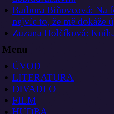
Barbora Biňovcová: Na f
nejvíc to, že mě dokáže ú
Zuzana Holčíková: Kniha 
Menu
ÚVOD
LITERATURA
DIVADLO
FILM
HUDBA