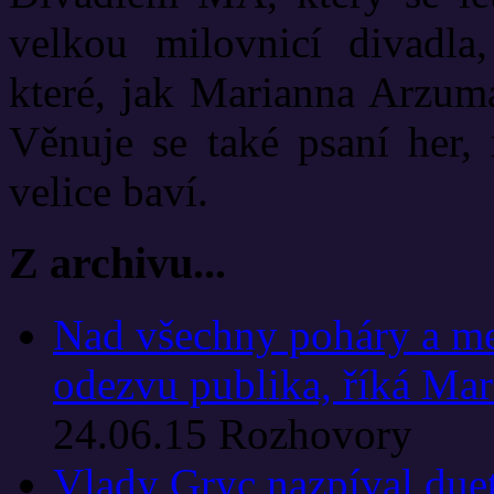
velkou milovnicí divadla
které, jak Marianna Arzuma
Věnuje se také psaní her, 
velice baví.
Z archivu...
Nad všechny poháry a me
odezvu publika, říká Ma
24.06.15
Rozhovory
Vlady Gryc nazpíval duet