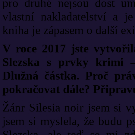
pro druhé nejsou dost um
vlastní nakladatelství a j
kniha je zápasem o další exi
V roce 2017 jste vytvořil
Slezska s prvky krimi
Dlužná částka. Proč prá
pokračovat dále? Připrav
Žánr Silesia noir jsem si 
jsem si myslela, že budu p
Slezska, ale teď se mi zd