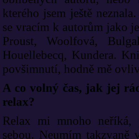
kterého jsem ještě neznala
se vracím k autorům jako j
Proust, Woolfová, Bulga
Houellebecq, Kundera. Kni
povšimnutí, hodně mě ovliv
A co volný čas, jak jej r
relax?
Relax mi mnoho neříká, 
sebou. Neumím takzvaně vy