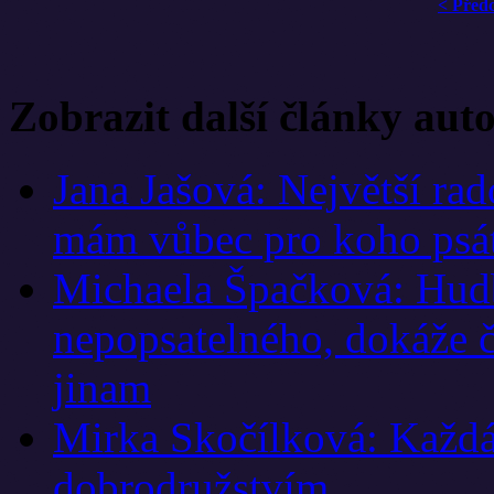
< Před
Zobrazit další články aut
Jana Jašová: Největší rado
mám vůbec pro koho psá
Michaela Špačková: Hudb
nepopsatelného, dokáže č
jinam
Mirka Skočílková: Každá
dobrodružstvím