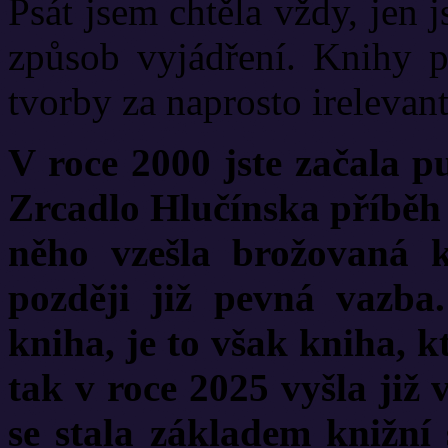
Psát jsem chtěla vždy, jen 
způsob vyjádření. Knihy p
tvorby za naprosto irelevant
V roce 2000 jste začala p
Zrcadlo Hlučínska příběh 
něho vzešla brožovaná 
později již pevná vazba.
kniha, je to však kniha, k
tak v roce 2025 vyšla již
se stala základem knižní s