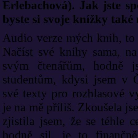
Erlebachová). Jak jste sp
byste si svoje knížky také 
Audio verze mých knih, to j
Načíst své knihy sama, na
svým čtenářům, hodně j
studentům, kdysi jsem v Č
své texty pro rozhlasové vy
je na mě příliš. Zkoušela js
zjistila jsem, že se téhle 
hodně sil, je to finančn