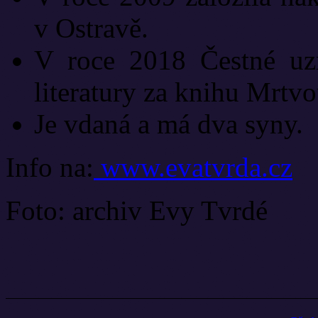
v Ostravě.
V roce 2018 Čestné uzn
literatury za knihu Mrtv
Je vdaná a má dva syny.
Info na:
www.evatvrda.cz
Foto: archiv Evy Tvrdé