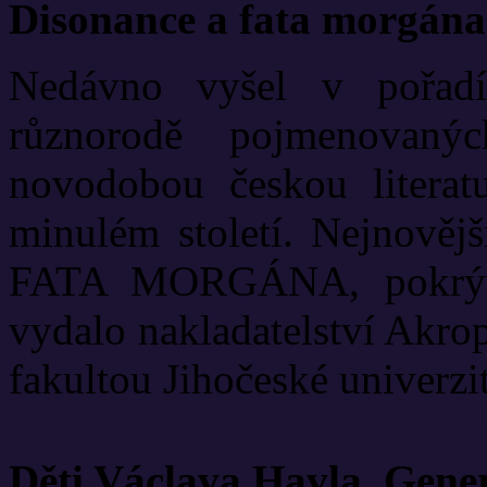
Disonance a fata morgána
Nedávno vyšel v pořadí
různorodě pojmenovanýc
novodobou českou literat
minulém století. Nejnově
FATA MORGÁNA, pokrývá
vydalo nakladatelství Akrop
fakultou Jihočeské univerzit
Děti Václava Havla. Gene