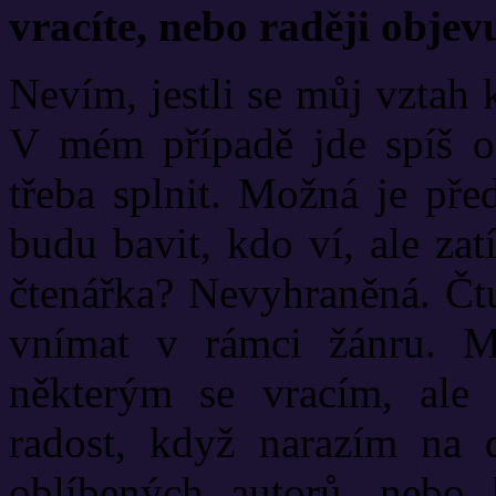
vracíte, nebo raději objev
Nevím, jestli se můj vztah 
V mém případě jde spíš o 
třeba splnit. Možná je pře
budu bavit, kdo ví, ale za
čtenářka? Nevyhraněná. Čtu
vnímat v rámci žánru. M
některým se vracím, ale
radost, když narazím na 
oblíbených autorů, nebo