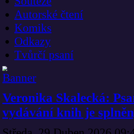
Soutěže
Autorské čtení
Komiks
Odkazy
Tvůrčí psaní
Veronika Skalecká: Psan
vydávání knih je spln
Středa, 29 Duben 2026 09: