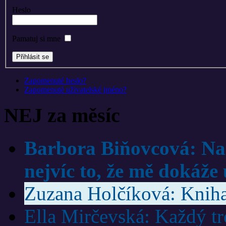
Heslo
Pamatuj si mne
Zapomenuté heslo?
Zapomenuté uživatelské jméno?
NEJ za měsíc
Barbora Biňovcová: Na 
nejvíc to, že mě dokáže 
Zuzana Holčíková: Kniha 
Ella Mirčevská: Každý trén