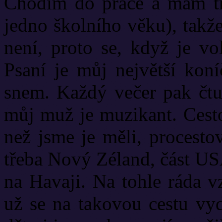
Chodím do práce a mám tři
jedno školního věku), takž
není, proto se, když je vo
Psaní je můj největší kon
snem. Každý večer pak čtu.
můj muž je muzikant. Cesto
než jsme je měli, procesto
třeba Nový Zéland, část US
na Havaji. Na tohle ráda v
už se na takovou cestu vyd