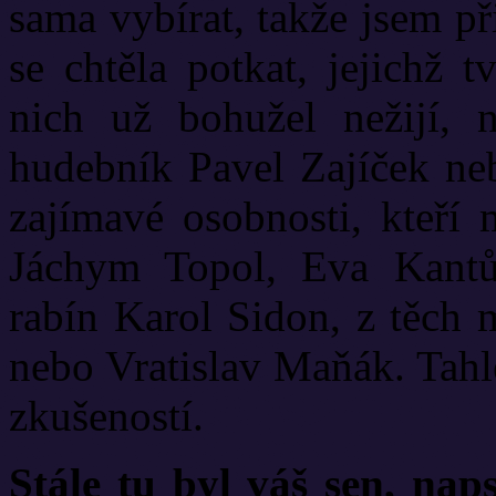
sama vybírat, takže jsem př
se chtěla potkat, jejichž 
nich už bohužel nežijí, 
hudebník Pavel Zajíček neb
zajímavé osobnosti, kteří 
Jáchym Topol, Eva Kantůr
rabín Karol Sidon, z těch 
nebo Vratislav Maňák. Tahl
zkušeností.
Stále tu byl váš sen, naps