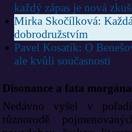
každý zápas je nová zkuš
Mirka Skočílková: Každá
dobrodružstvím
Pavel Kosatík: O Benešov
ale kvůli současnosti
Disonance a fata morgána
Nedávno vyšel v pořadí
různorodě pojmenovanýc