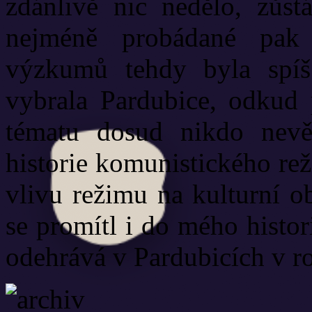
zdánlivě nic nedělo, zůst
nejméně probádané pak 
výzkumů tehdy byla spíš 
vybrala Pardubice, odkud 
tématu dosud nikdo nev
historie komunistického reži
vlivu režimu na kulturní o
se promítl i do mého histor
odehrává v Pardubicích v r