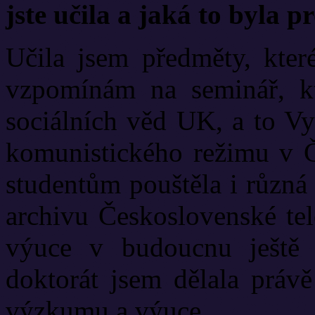
jste učila a jaká to byla p
Učila jsem předměty, které
vzpomínám na seminář, kt
sociálních věd UK, a to V
komunistického režimu v 
studentům pouštěla i různá
archivu Československé tel
výuce v budoucnu ještě
doktorát jsem dělala práv
výzkumu a výuce.