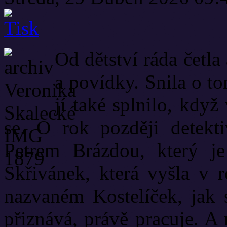
Od dětství ráda četla
a povídky. Snila o t
jí také splnilo, kdy
se. O rok později detekt
Petrem Brázdou, který je
Skřivánek, která vyšla v r
nazvaném Kostelíček, jak 
přiznává, právě pracuje. A