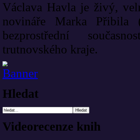
Václava Havla je živý, vel
novináře Marka Přibila 
bezprostřední současn
trutnovského kraje.
Hledat
Videorecenze knih