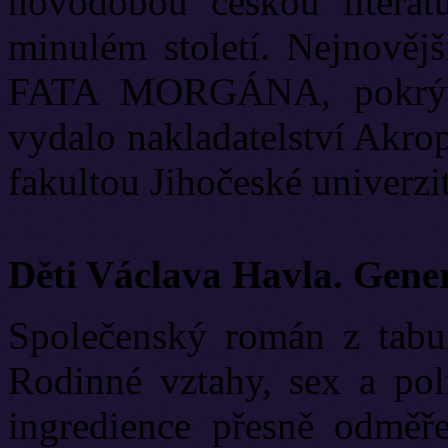
novodobou českou literat
minulém století. Nejnově
FATA MORGÁNA, pokrývá
vydalo nakladatelství Akrop
fakultou Jihočeské univerzit
Děti Václava Havla. Gene
Společenský román z tabui
Rodinné vztahy, sex a poli
ingredience přesně odměř