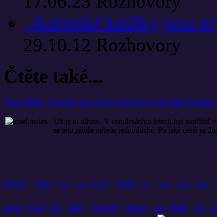
17.06.23
Rozhovory
„Autorské knížky jsou m
29.10.12
Rozhovory
Čtěte také...
Josef Melen: „Zatoužil jsem znovu vstoupit na jeviště. Jako frontman
Už je to dávno. V osmdesátých letech byl součástí 
se této zátěže nebylo jednoduché. Po jaké cestě se
Jo
příběhy
kapela
divadlo
přináší
které
umění
srdce
vydává
slaví
ročník
festival
české
kniha
hudby
divadla
muzeum
život
a
uvede
rytmu