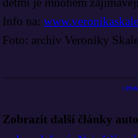
dětmi je mnohem zajímavějš
Info na:
www.veronikaskale
Foto: archiv Veroniky Skal
< Před
Zobrazit další články aut