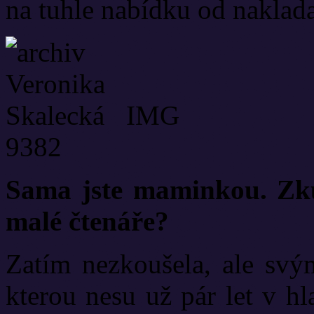
na tuhle nabídku od naklada
Sama jste maminkou. Zkus
malé čtenáře?
Zatím nezkoušela, ale svým
kterou nesu už pár let v h