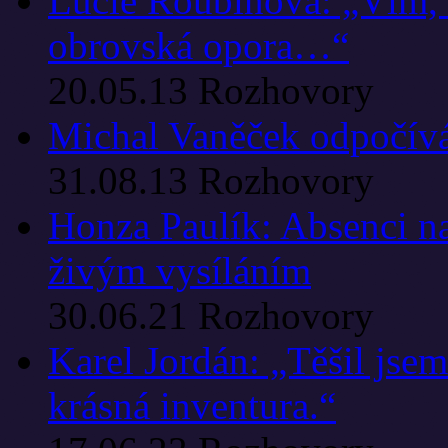
Lucie Roubínová: „Vím, 
obrovská opora…“
20.05.13
Rozhovory
Michal Vaněček odpočívá 
31.08.13
Rozhovory
Honza Paulík: Absenci n
živým vysíláním
30.06.21
Rozhovory
Karel Jordán: „Těšil jsem
krásná inventura.“