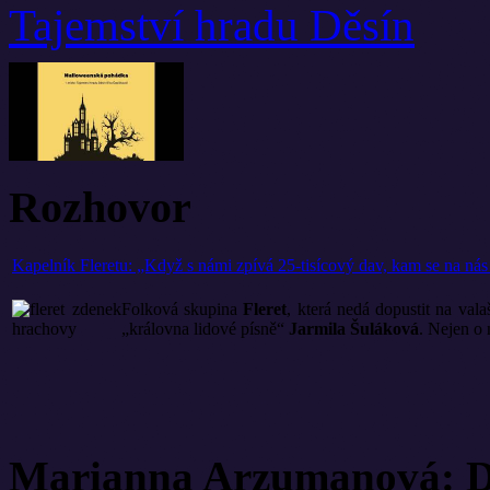
Tajemství hradu Děsín
Rozhovor
Kapelník Fleretu: „Když s námi zpívá 25-tisícový dav, kam se na ná
Folková skupina
Fleret
, která nedá dopustit na val
„královna lidové písně“
Jarmila Šuláková
. Nejen o 
Marianna Arzumanová: Di