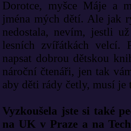
Dorotce, myšce Máje a m
jména mých dětí. Ale jak ry
nedostala, nevím, jestli u
lesních zvířátkách velcí. 
napsat dobrou dětskou knih
nároční čtenáři, jen tak v
aby děti rády četly, musí je
Vyzkoušela jste si také pe
na UK v Praze a na Techn