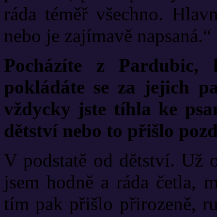
ráda téměř všechno. Hlav
nebo je zajímavě napsaná.“
Pocházíte z Pardubic, 
pokládáte se za jejich p
vždycky jste tíhla ke psan
dětství nebo to přišlo pozd
V podstatě od dětství. Už 
jsem hodně a ráda četla, m
tím pak přišlo přirozeně, 