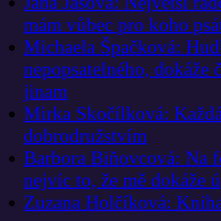
Jana Jašová: Největší rado
mám vůbec pro koho psá
Michaela Špačková: Hudb
nepopsatelného, dokáže č
jinam
Mirka Skočílková: Každá
dobrodružstvím
Barbora Biňovcová: Na f
nejvíc to, že mě dokáže ú
Zuzana Holčíková: Kniha 