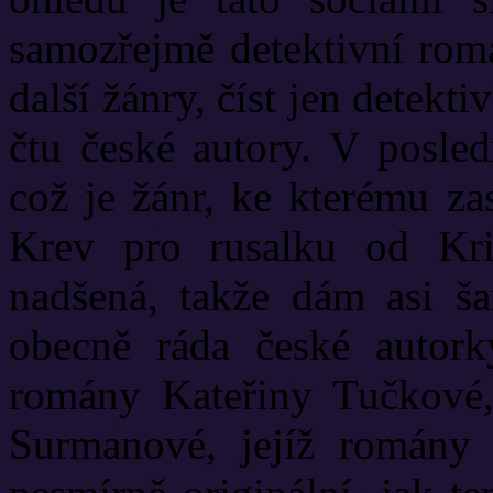
samozřejmě detektivní romá
další žánry, číst jen detek
čtu české autory. V posled
což je žánr, ke kterému za
Krev pro rusalku od Kr
nadšená, takže dám asi š
obecně ráda české autorky
romány Kateřiny Tučkové, 
Surmanové, jejíž romány 