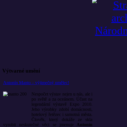
Výtvarné umění
Antonín Manto – výjimečný umělec!
Nespočet výstav nejen u nás, ale i
po světě a za oceánem. Účast na
legendární výstavě Expo 2010.
Jeho výrobky zdobí domácnosti,
hotelový řetězec i samotná města.
Člověk, který dokáže ze skla
vyrobit neskutečné věci se jmenuje
Antonín