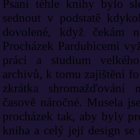
Psaní téhle knihy bylo sl
sednout v podstatě kdykol
dovolené, když čekám n
Procházek Pardubicemi vyž
práci a studium velkého 
archivů, k tomu zajištění f
zkrátka shromažďování m
časově náročné. Musela js
procházek tak, aby byly pr
kniha a celý její design se