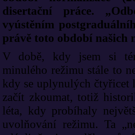
disertační práce. „Od
vyústěním postgraduálního
právě toto období našich
V době, kdy jsem si tém
minulého režimu stále to n
kdy se uplynulých čtyřicet
začít zkoumat, totiž histor
léta, kdy probíhaly největ
uvolňování režimu. Ta „n