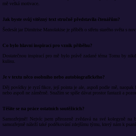
mě velká motivace.
Jak byste svůj vítězný text stručně představila čtenářům?
Šedesát jar Dimitrise Manolakise je příběh o střetu starého světa s no
Co bylo hlavní inspirací pro vznik příběhu?
Dostatečnou inspirací pro mě bylo právě zadané téma Tomu by nikdo 
kulisu.
Je v textu něco osobního nebo autobiografického?
Děj povídky je ryzí fikce, její pointa je ale, aspoň podle mě, naopa
nebo aspoň ne záměrně. Snažím se spíše dávat prostor fantazii a pozo
Těšíte se na práce ostatních soutěžících?
Samozřejmě! Nejvíc jsem přirozeně zvědavá na své kolegyně na bed
samozřejmě náleží také poděkování zdejšímu týmu, který nám k psaní 