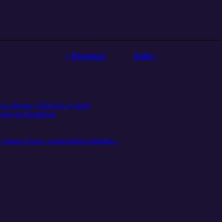
< Předchozí
Další >
k albumu, Slížovici aj turné
festu do Hostišové
 s Janem Cinou, poslechněte pohádku...