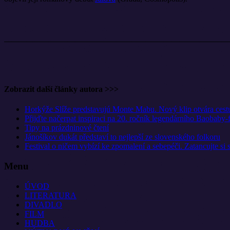
Zobrazit další články autora >>>
Horkýže Slíže predstavujú Monte Mabu. Nový klip otvára cestu 
Přijďte načerpat inspiraci na 20. ročník legendárního Baobaby-
Tipy na prázdninové čtení
Jánošíkov dukát představí to nejlepší ze slovenského folkoru
Festival o ničem vybízí ke zpomalení a sebepéči. Zatancujte si
Menu
ÚVOD
LITERATURA
DIVADLO
FILM
HUDBA