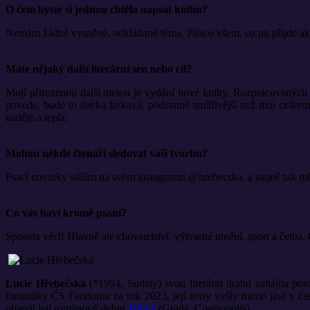
O čem byste si jednou chtěla napsat knihu?
Nemám žádné vysněné, odkládané téma. Píšu o všem, co mi přijde aktu
Máte nějaký další literární sen nebo cíl?
Mojí přirozenou další metou je vydání nové knihy. Rozpracovaných to
povede, bude to sbírka laskavá, podstatně smířlivější než můj celke
naděje a tepla.
Mohou někde čtenáři sledovat vaši tvorbu?
Psací novinky sdílím na svém instagramu @hrebecska, a stejně tak mě
Co vás baví kromě psaní?
Spousta věcí! Hlavně ale chovatelství, výtvarné umění, sport a četba
Lucie
Hřebečská
(*1994, Sudety) svou literární dráhu zahájila pov
fantastiky ČS Fandomu za rok 2023, její texty vyšly mimo jiné v č
objevil její románový debut
Jalová
(Grada, Cosmopolis).