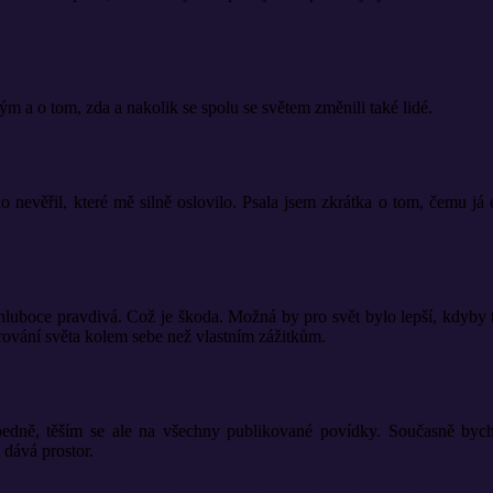
vým a o tom, zda a nakolik se spolu se světem změnili také lidé.
nevěřil, které mě silně oslovilo. Psala jsem zkrátka o tom, čemu já
k hluboce pravdivá. Což je škoda. Možná by pro svět bylo lepší, kdyby
rování světa kolem sebe než vlastním zážitkům.
ně, těším se ale na všechny publikované povídky. Současně bych rá
dává prostor.