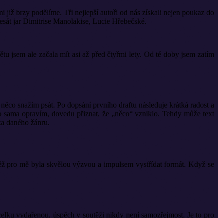
i již brzy podělíme. Tři nejlepší autoři od nás získali nejen poukaz do
esát jar Dimitrise Manolakise, Lucie Hřebečské.
u jsem ale začala mít asi až před čtyřmi lety. Od té doby jsem zatím
e něco snažím psát. Po dopsání prvního draftu následuje krátká radost a
ho sama opravím, dovedu přiznat, že „něco“ vzniklo. Tehdy může text
ka daného žánru.
těž pro mě byla skvělou výzvou a impulsem vystřídat formát. Když se
elku vydařenou, úspěch v soutěži nikdy není samozřejmost. Je to pro