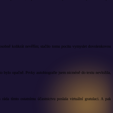
 osobně kolikrát nevěřím; stačilo tomu pocitu vymyslet dovolenkovou
 to bylo opačně. Prvky autobiografie jsem nicméně do textu nevložila,
da tímto ostatnímu účastnictvu poslala virtuální gratulaci. A pak