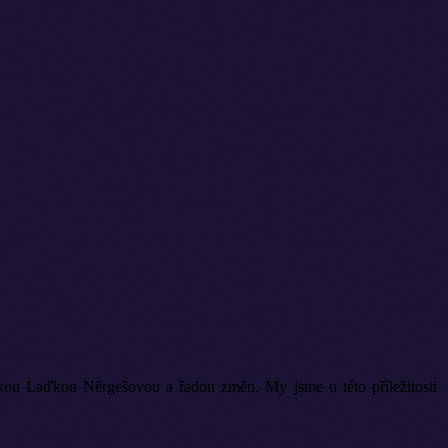
orkou Laďkou Něrgešovou a řadou změn. My jsme u této příležitosti