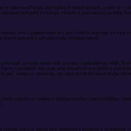
u by nikdo nevěřil bylo plné krásných letních povídek, o které se s vám
 i možnost zveřejnění rozhovoru. Přečtěte si slova autorky povídky Šed
 vnímám život a popasovávám se s ním. Ambice ukazovat své texty svět
 ale hlavně jsem loni v září debutovala románem Jalová.
ý první draft, mi nikdo nesmí vidět pod ruce a optimálně ani vědět, že s
da. Teprve v momentě, kdy si po sobě dokončený text přečtu a poprvé 
o jiný, snažím se vybírat tak, aby daný člověk byl aspoň trochu cílov
na chvíli odskočit od románu k něčemu kratšímu a uzavřenějšímu. Sou
í.
 odvedla práci, se kterou jsem spokojená a považuju ji za řemeslně vc