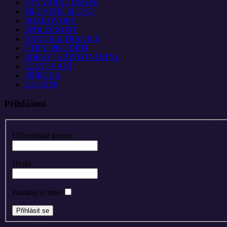
VÝTVARNÉ UMĚNÍ
MLUVENÉ SLOVO
ROZHOVORY
SPOLEČNOST
HISTORIE/TRADICE
ČTENÍ PRO DĚTI
ZDRAVÍ A ŽIVOTNÍ STYL
CESTOVÁNÍ
PŘÍRODA
OSTATNÍ
Přihlášení
Uživatelské jméno
Heslo
Pamatuj si mne