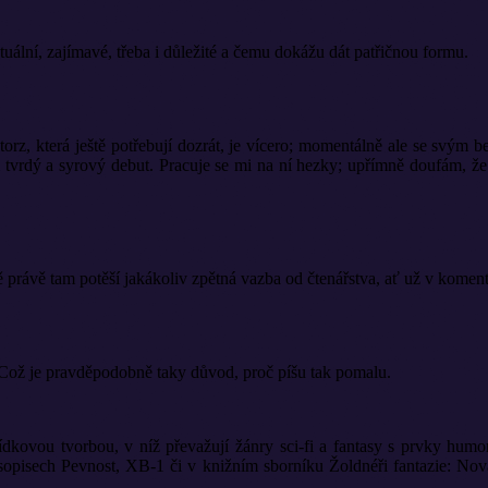
ální, zajímavé, třeba i důležité a čemu dokážu dát patřičnou formu.
rz, která ještě potřebují dozrát, je vícero; momentálně ale se svým be
m tvrdý a syrový debut. Pracuje se mi na ní hezky; upřímně doufám, že 
 právě tam potěší jakákoliv zpětná vazba od čtenářstva, ať už v kome
. Což je pravděpodobně taky důvod, proč píšu tak pomalu.
ídkovou tvorbou, v níž převažují žánry sci-fi a fantasy s prvky humo
asopisech Pevnost, XB-1 či v knižním sborníku Žoldnéři fantazie: Nov