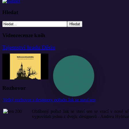
Hledat
Videorecenze knih
Tajemství hradu Děsín
Rozhovor
Velký rozhovor s designery pořadu Jak se staví sen
Oblíbený pořad Jak se staví sen se vrací v nové s
vypovídali jednu z dvojic designerů - Andreu Hylma