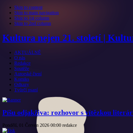
Skip to content
Skip to main navigation
Skip to 1st column
Skip to 2nd column
Kultura nejen 21. století | Kult
AKTUÁLNĚ
O nás
Redakce
Soutěže
Autorské čtení
Komiks
Odkazy
Tvůrčí psaní
Píšu odjakživa: rozhovor s vítězkou literá
Pondělí, 01 Červen 2026 00:00
redakce