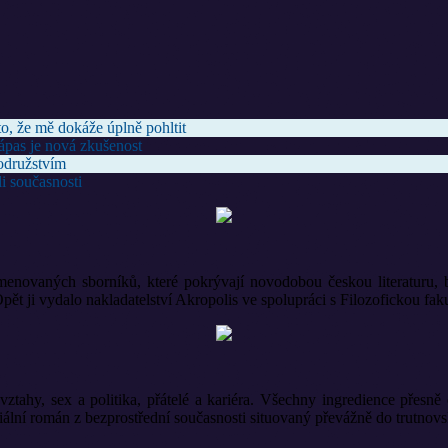
o, že mě dokáže úplně pohltit
zápas je nová zkušenost
odružstvím
i současnosti
enovaných sborníků, které pokrývají novodobou českou literaturu, b
alo nakladatelství Akropolis ve spolupráci s Filozofickou fakult
vztahy, sex a politika, přátelé a kariéra. Všechny ingredience přesn
ciální román z bezprostřední současnosti situovaný převážně do trutnovs