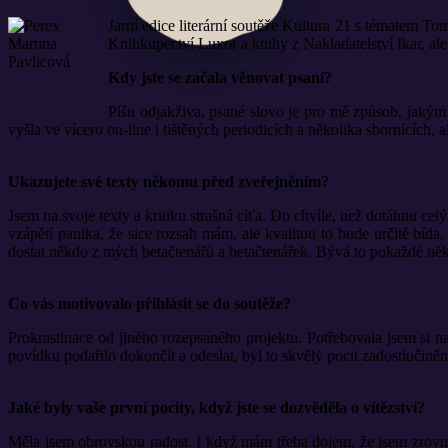
Jarní edice literární soutěže Kultura 21 s tématem Tom
Knihkupectví Luxor a knihy z Nakladatelství Ikar, ale
Kdy jste se začala věnovat psaní?
Píšu odjakživa, psané slovo je pro mě způsob, jakým
vyšla ve vícero on-line i tištěných periodicích a několika sbornících,
Ukazujete své texty někomu před zveřejněním?
Jsem na svoje texty a kritiku strašná cíťa. Do chvíle, než dotáhnu cel
vzápětí panika, že sice rozsah mám, ale kvalitou to bude určitě bí
dostat někdo z mých betačtenářů a betačtenářek. Bývá to pokaždé někd
Co vás motivovalo přihlásit se do soutěže?
Prokrastinace od jiného rozepsaného projektu. Potřebovala jsem si 
povídku podařilo dokončit a odeslat, byl to skvělý pocit zadostiučiněn
Jaké byly vaše první pocity, když jste se dozvěděla o vítězství?
Měla jsem obrovskou radost. I když mám třeba dojem, že jsem zrovna