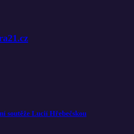
ura21.cz
rní soutěže Lucií Hřebečskou