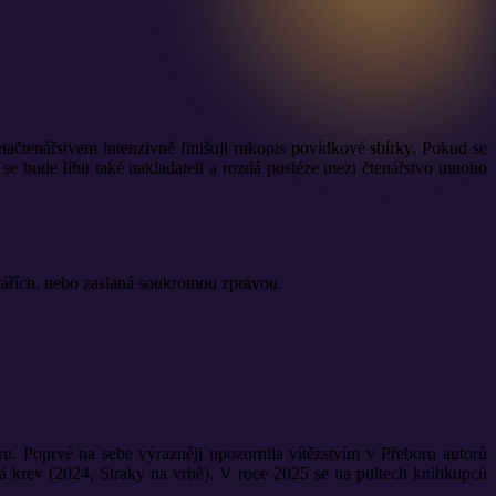
tačtenářstvem intenzivně finišuji rukopis povídkové sbírky. Pokud se
se bude líbit také nakladateli a rozdá posléze mezi čtenářstvo mnoho
ntářích, nebo zaslaná soukromou zprávou.
ru. Poprvé na sebe výrazněji upozornila vítězstvím v Přeboru autorů
á krev (2024, Straky na vrbě). V roce 2025 se na pultech knihkupců