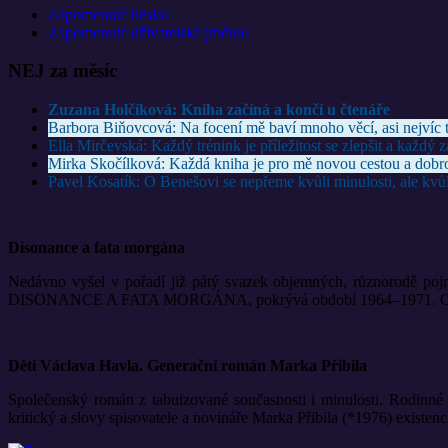
Zapomenuté heslo?
Zapomenuté uživatelské jméno?
NEJ za měsíc
Zuzana Holčíková: Kniha začíná a končí u čtenáře
Barbora Biňovcová: Na focení mě baví mnoho věcí, asi nejvíc t
Ella Mirčevská: Každý trénink je příležitost se zlepšit a každý 
Mirka Skočílková: Každá kniha je pro mě novou cestou a dobr
Pavel Kosatík: O Benešovi se nepřeme kvůli minulosti, ale kvůl
Disonance a fata morgána
Nedávno vyšel v pořadí již pátý svazek objemných, různorodě pojm
DISONANCE A FATA MORGÁNA, pokrývá období 1964–1971. Opět ji vyd
Děti Václava Havla. Generační román Marka Přibila
Společenský román z tabuizované současnosti i minulosti. Rodinné 
kritický a slovy spisovatele a novináře Marka Přibila (*1976) existen