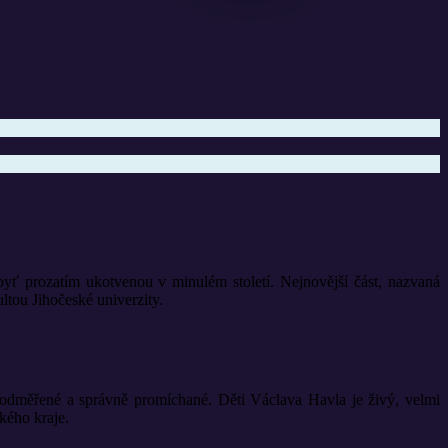
yť prozatím ukotvenou v minulém století. Nejnovější část, nazvaná
ou Jihočeské univerzity.
ě odměřené a správně promíchané. Děti Václava Havla je živý, velmi
kého kraje.