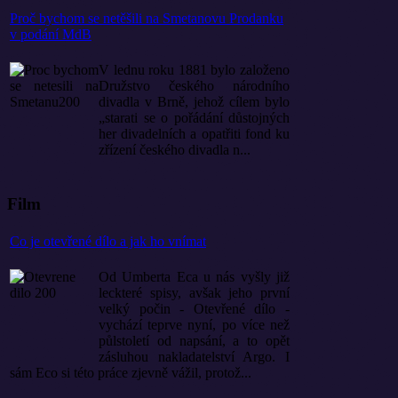
Proč bychom se netěšili na Smetanovu Prodanku
v podání MdB
V lednu roku 1881 bylo založeno
Družstvo českého národního
divadla v Brně, jehož cílem bylo
„starati se o pořádání důstojných
her divadelních a opatřiti fond ku
zřízení českého divadla n...
Film
Co je otevřené dílo a jak ho vnímat
Od Umberta Eca u nás vyšly již
leckteré spisy, avšak jeho první
velký počin - Otevřené dílo -
vychází teprve nyní, po více než
půlstoletí od napsání, a to opět
zásluhou nakladatelství Argo. I
sám Eco si této práce zjevně vážil, protož...