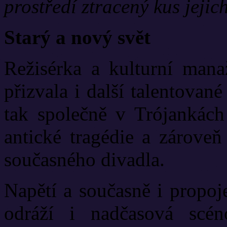
prostředí ztracený kus jeji
Starý a nový svět
Režisérka a kulturní mana
přizvala i další talentovan
tak společně v Trójankách 
antické tragédie a zárove
současného divadla.
Napětí a současně i propo
odráží i nadčasová scéno