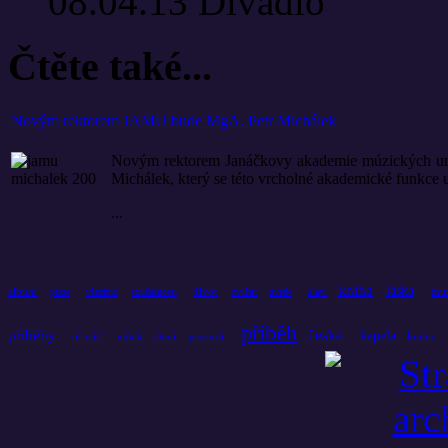
08.04.13
Divadlo
Čtěte také...
Novým rektorem JAMU bude MgA. Petr Michálek
Novým rektorem Janáčkovy akademie múzických umě
Michálek, který se této vrcholné akademické funkce
...
kniha
láska
album
život
zvířat
mu
praze
všechno
současnosti
uvede
slaví
příběh
příběhy
české
kapela
přináší
čtení
knihu
ročník
prostředí