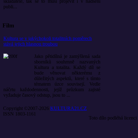
skladatele, tak se to musí projevit i v nadšení
publi...
Film
Kultura se v jakýchokoli totalitních poměrech
stává jejich hlasnou troubou
Jako pětidílná je zamýšlená sada
sborníků souhrnně nazvaných
Kultura a totalita. Každý díl se
bude věnovat některému z
důležitých aspektů, které s tímto
tématem úzce souvisejí. Vedle
náčrtu každodennosti, jejíž průzkum zajisté
vyžaduje časový odstup, jsou to ...
Copyright ©2007-2026
KULTURA21.CZ
ISSN 1803-1161
Toto dílo podléhá licenci