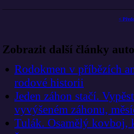
< Před
Zobrazit další články aut
Rodokmen v příbězích an
rodové historii
Jeden záhon stačí. Vypěst
vyvýšeném záhonu, měsí
Tulák. Osamělý kovboj, ků