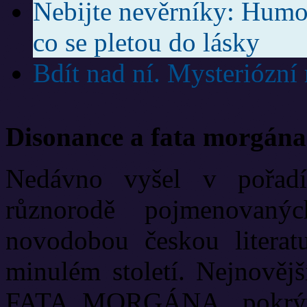
Nebijte nevěrníky: Humor
co se pletou do lásky
Bdít nad ní. Mysteriózní
Disonance a fata morgána
Nedávno vyšel v pořadí
různorodě pojmenovanýc
novodobou českou literat
minulém století. Nejnově
FATA MORGÁNA, pokrývá