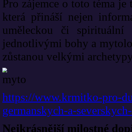
Pro zájemce o toto téma je 
která přináší nejen inform
uměleckou či spirituální
jednotlivými bohy a mytolo
zůstanou velkými archetyp
https://www.krmitko-pro-du
germanskych-a-severskych
Nejkrásnější milostné dop