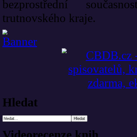
bezprostřední současn
trutnovského kraje.
Hledat
Videorecenze knih