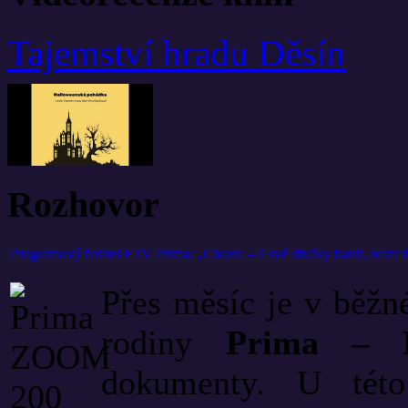
Tajemství hradu Děsín
Rozhovor
Programový ředitel FTV Prima: „Chcete – li své diváky bavit, nelze
Přes měsíc je v běžn
rodiny
Prima – 
dokumenty. U této 