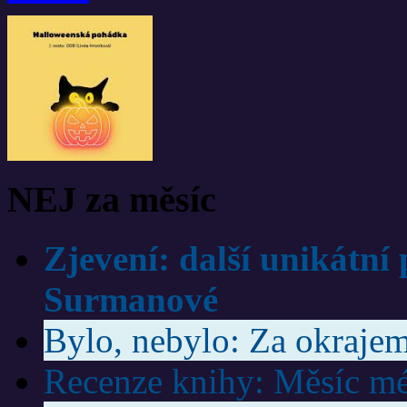
NEJ za měsíc
Zjevení: další unikátní
Surmanové
Bylo, nebylo: Za okrajem
Recenze knihy: Měsíc mé