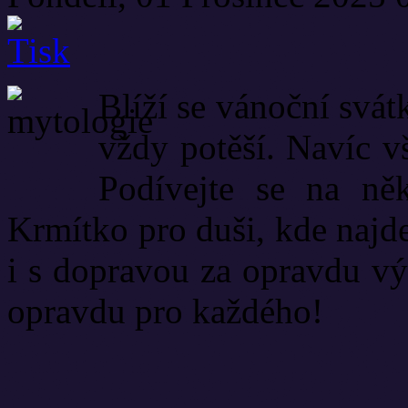
Blíží se vánoční svá
vždy potěší. Navíc v
Podívejte se na něk
Krmítko pro duši, kde najde
i s dopravou za opravdu vý
opravdu pro každého!