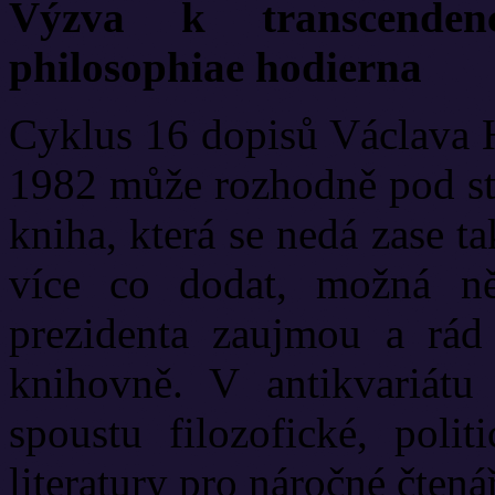
Výzva k transcendenc
philosophiae hodierna
Cyklus 16 dopisů Václava H
1982 může rozhodně pod str
kniha, která se nedá zase t
více co dodat, možná n
prezidenta zaujmou a rád
knihovně. V antikvariátu
spoustu filozofické, polit
literatury pro náročné čtenář