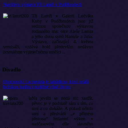
Navštivte výstavu Tři Lamři v Poděbradech
Tři Lamři v Galerii Ludvíka
Kuby v Poděbradech jsou již
sedmou společnou výstavou
rodinného tria: otce Aleše Lamra
a jeho dvou synů Hanuše a Jana.
Výstava, začínající 4. května
vernisáží, vzdává hold především nedávno
zesnulému výjimečnému umělci ...
Divadlo
Olomoucká La traviata je lahůdkou, která vnáší
božskou hudbu i rozličné vůně života
Na jevišti se nedá nic zastřít,
pěvec je v podstatě sám s tím, co
umí a co dokáže. A pokud někdo
umí a předvádí „v přímém
přenosu“ brilantní výkon v
nadčasovém díle slavného