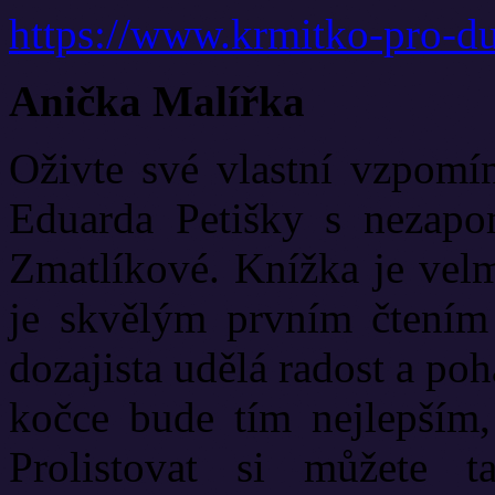
https://www.krmitko-pro-d
Anička Malířka
Oživte své vlastní vzpomí
Eduarda Petišky s nezapo
Zmatlíkové. Knížka je velm
je skvělým prvním čtením
dozajista udělá radost a po
kočce bude tím nejlepším,
Prolistovat si můžete t