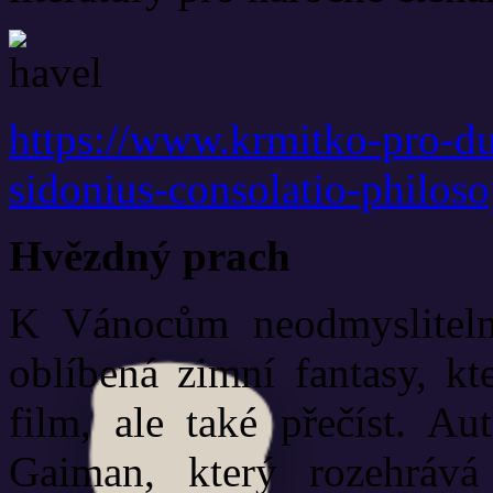
https://www.krmitko-pro-du
sidonius-consolatio-philos
Hvězdný prach
K Vánocům neodmyslitelně
oblíbená zimní fantasy, kt
film, ale také přečíst. A
Gaiman, který rozehrává