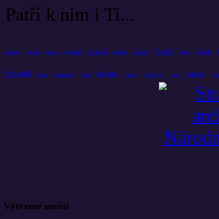
Patří k nim i Ti...
české
divadla
čtení
umění
album
přináší
všechny
ročník
vyprávění
praze
festival
divadlo
kapela
muzeum
českých
rytmu
první
uvede
slaví
vyd
Výtvarné umění