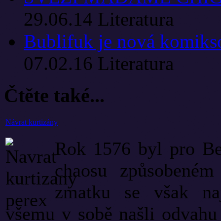
29.06.14
Literatura
Bublifuk je nová komiks
07.02.16
Literatura
Čtěte také...
Návrat kurtizány
Rok 1576 byl pro Be
chaosu způsobeném
zmatku se však naj
všemu v sobě našli odvahu 