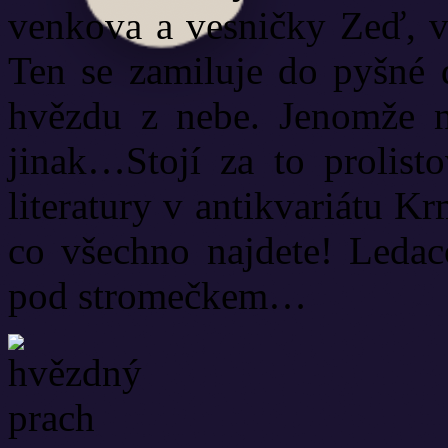
venkova a vesničky Zeď, v 
Ten se zamiluje do pyšné d
hvězdu z nebe. Jenomže 
jinak…Stojí za to prolisto
literatury v antikvariátu Kr
co všechno najdete! Ledac
pod stromečkem…