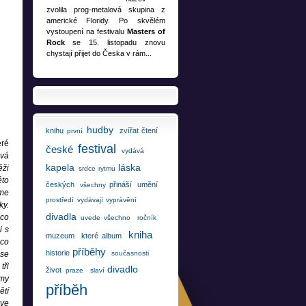
zvolila prog-metalová skupina z
americké Floridy. Po skvělém
vystoupení na festivalu
Masters of
Rock
se 15. listopadu znovu
chystají přijet do Česka v rám...
hudby
knihu
zvířat
čtení
první
eré
festival
české
vydává
ová
kapela
láska
ěži
srdce
rytmu
éto
českých
přináší
umění
všechny
sme
prostředí
vydávají
vyprávění
ky.
divadla
 co
uvede
všechno
ročník
i s
kniha
muzeum
které
album
 co
příběhy
historie
současnosti
 se
tři
divadlo
život
praze
slaví
my
příběh
ětí
 ve