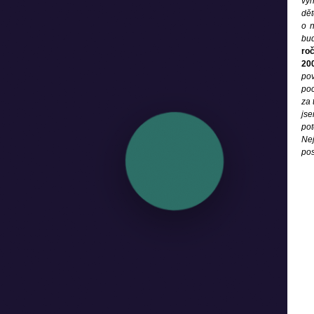
vyn
dět
o n
bud
roč
20
pov
poc
za 
jse
pot
Nej
pos