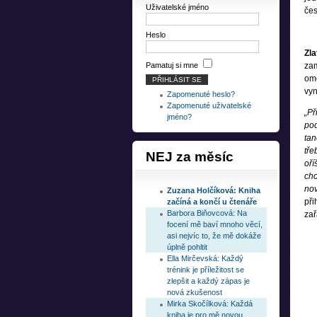
Uživatelské jméno
čes
Heslo
Zla
Pamatuj si mne
zam
ome
vyn
Zapomenuté heslo?
Zapomenuté uživatelské
„Př
jméno?
pod
tan
tře
NEJ
za měsíc
oří
cho
nov
Zuzana Holčíková: Kniha
při
začíná a končí u čtenáře
Barbora Biňovcová: Na
zař
focení mě baví mnoho věcí,
asi nejvíc to, že mě dokáže
úplně pohltit
Ella Mirčevská: Každý
trénink je příležitost se
zlepšit a každý zápas je
nová zkušenost
Mirka Skočílková: Každá
kniha je pro mě novou