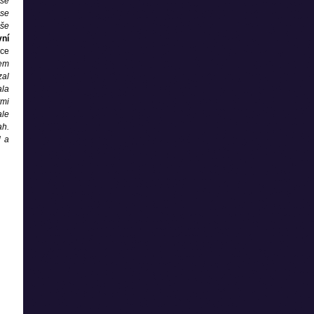
 se
 se
aše
ní
oce
sem
zal
ala
ými
ale
ah.
l a