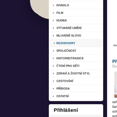
DIVADLO
FILM
HUDBA
VÝTVARNÉ UMĚNÍ
MLUVENÉ SLOVO
ROZHOVORY
SPOLEČNOST
HISTORIE/TRADICE
Př
ČTENÍ PRO DĚTI
Čtv
ZDRAVÍ A ŽIVOTNÍ STYL
CESTOVÁNÍ
PŘÍRODA
OSTATNÍ
veř
šan
Přihlášení
sch
jed