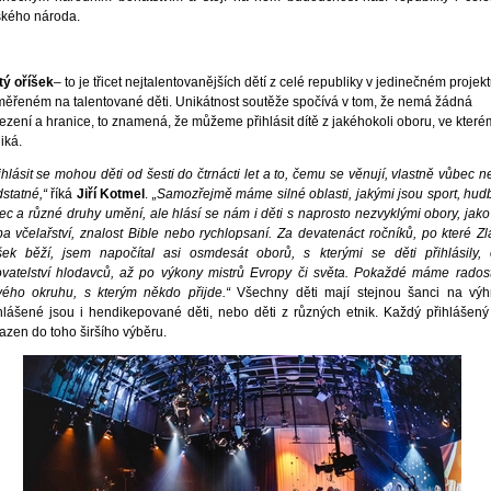
kého národa.
tý oříšek
– to je třicet nejtalentovanějších dětí z celé republiky v jedinečném projek
ěřeném na talentované děti. Unikátnost soutěže spočívá v tom, že nemá žádná
zení a hranice, to znamená, že můžeme přihlásit dítě z jakéhokoli oboru, ve které
iká.
ihlásit se mohou děti od šesti do čtrnácti let a to, čemu se věnují, vlastně vůbec n
statné,“
říká
Jiří Kotmel
.
„Samozřejmě máme silné oblasti, jakými jsou sport, hud
ec a různé druhy umění, ale hlásí se nám i děti s naprosto nezvyklými obory, jako
ba včelařství, znalost Bible nebo rychlopsaní. Za devatenáct ročníků, po které Zl
šek běží, jsem napočítal asi osmdesát oborů, s kterými se děti přihlásily,
vatelství hlodavců, až po výkony mistrů Evropy či světa. Pokaždé máme rados
ého okruhu, s kterým někdo přijde.“
Všechny děti mají stejnou šanci na výh
hlášené jsou i hendikepované děti, nebo děti z různých etnik. Každý přihlášený
azen do toho širšího výběru.