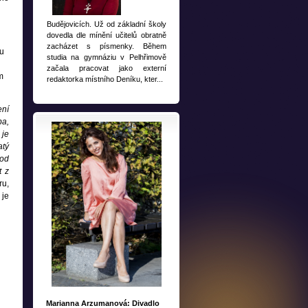
Budějovicích. Už od základní školy
dovedla dle mínění učitelů obratně
zacházet s písmenky. Během
tu
studia na gymnáziu v Pelhřimově
začala pracovat jako externí
m
redaktorka místního Deníku, kter...
ení
ba,
 je
atý
 od
t z
ru,
 je
Marianna Arzumanová: Divadlo