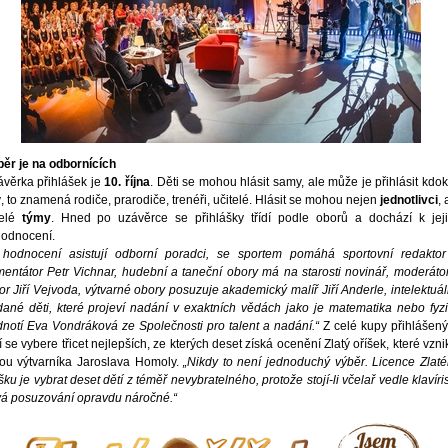
ěr je na odbornících
věrka přihlášek je
10. října
. Děti se mohou hlásit samy, ale může je přihlásit kdok
ý, to znamená rodiče, prarodiče, trenéři, učitelé. Hlásit se mohou nejen
jednotlivci
, 
celé
týmy
. Hned po uzávěrce se přihlášky třídí podle oborů a dochází k jej
odnocení.
 hodnocení asistují odborní poradci, se sportem pomáhá sportovní redakto
entátor Petr Vichnar, hudební a taneční obory má na starosti novinář, moderáto
or Jiří Vejvoda, výtvarné obory posuzuje akademický malíř Jiří Anderle, intelektuá
ané děti, které projeví nadání v exaktních vědách jako je matematika nebo fyz
notí Eva Vondráková ze Společnosti pro talent a nadání.“
Z celé kupy přihlášen
í se vybere třicet nejlepších, ze kterých deset získá ocenění Zlatý oříšek, které vzni
ou výtvarníka Jaroslava Homoly.
„Nikdy to není jednoduchý výběr. Licence Zlat
šku je vybrat deset dětí z téměř nevybratelného, protože stojí-li včelař vedle klavíris
á posuzování opravdu náročné.“