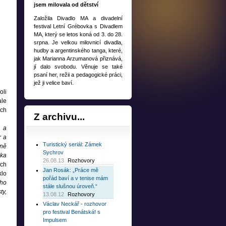
jsem milovala od dětství
Založila Divadlo MA a divadelní
festival Letní Grébovka s Divadlem
MA, který se letos koná od 3. do 28.
srpna. Je velkou milovnicí divadla,
hudby a argentinského tanga, které,
jak Marianna Arzumanová přiznává,
jí dalo svobodu. Věnuje se také
psaní her, režii a pedagogické práci,
jež ji velice baví.
oli
ale
ich
Z
archivu...
r a
r a
Turistický seriál: Zámek
lně
Sychrov
ika
26.08.13
Rozhovory
ých
Jan Rosák: „Práce mě
klo
pořád baví a v tenise mám
ého
stále slušnou úroveň.“
ty,
13.08.12
Rozhovory
Václav Neckář - rozhovor
pro festival Benátská! s
Impulsem