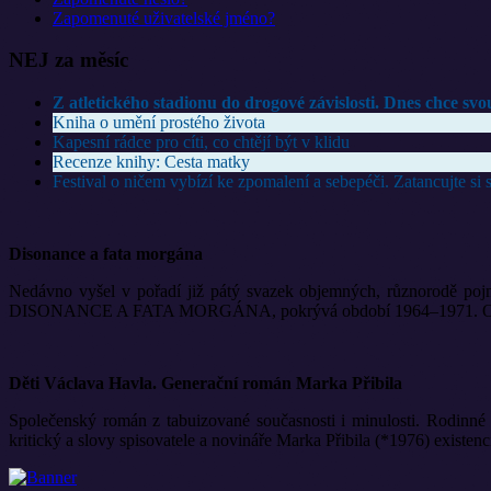
Zapomenuté uživatelské jméno?
NEJ za měsíc
Z atletického stadionu do drogové závislosti. Dnes chce sv
Kniha o umění prostého života
Kapesní rádce pro cíti, co chtějí být v klidu
Recenze knihy: Cesta matky
Festival o ničem vybízí ke zpomalení a sebepéči. Zatancujte s
Disonance a fata morgána
Nedávno vyšel v pořadí již pátý svazek objemných, různorodě pojm
DISONANCE A FATA MORGÁNA, pokrývá období 1964–1971. Opět ji vyd
Děti Václava Havla. Generační román Marka Přibila
Společenský román z tabuizované současnosti i minulosti. Rodinné 
kritický a slovy spisovatele a novináře Marka Přibila (*1976) existen