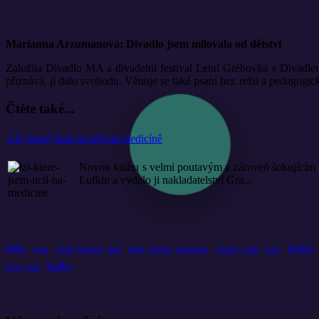
Marianna Arzumanová: Divadlo jsem milovala od dětství
Založila Divadlo MA a divadelní festival Letní Grébovka s Divadle
přiznává, jí dalo svobodu. Věnuje se také psaní her, režii a pedagogické
Čtěte také...
Lži, které jsem se učil na medicíně
Novou knihu s velmi poutavým a zároveň šokujícím ná
Lufkin a vydalo ji nakladatelství Gra...
kniha
láska
historie
které
přináší
první
ročník
slaví
všechno
současnosti
uvede
srdce
hudby
život
praze