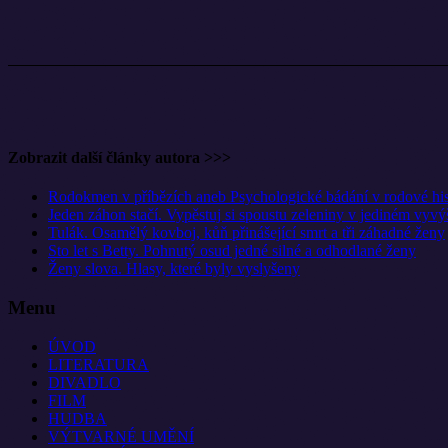
Zobrazit další články autora >>>
Rodokmen v příbězích aneb Psychologické bádání v rodové his
Jeden záhon stačí. Vypěstuj si spoustu zeleniny v jediném vyv
Tulák. Osamělý kovboj, kůň přinášející smrt a tři záhadné ženy
Sto let s Betty. Pohnutý osud jedné silné a odhodlané ženy
Ženy slova. Hlasy, které byly vyslyšeny
Menu
ÚVOD
LITERATURA
DIVADLO
FILM
HUDBA
VÝTVARNÉ UMĚNÍ