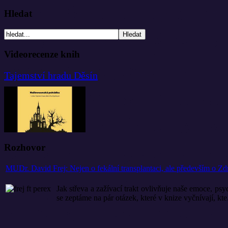
Hledat
Videorecenze knih
Tajemství hradu Děsín
Rozhovor
MUDr. David Frej: Nejen o fekální transplantaci, ale především o Zd
Jak střeva a zažívací trakt ovlivňuje naše emoce, p
se zeptáme na pár otázek, které v knize vyčnívají, kte.