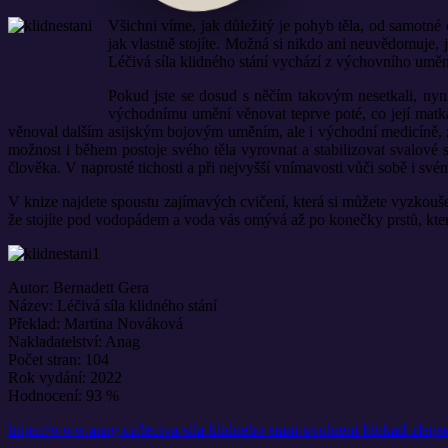
Všichni víme, jak důležitý je pohyb těla, od samotné 
jak vlastně stojíte. Možná si nikdo ani neuvědomuje, 
Léčivá síla klidného stání vychází z výchovního umění
Pokud jste se dosud s něčím takovým nesetkali, nyn
východnímu umění věnovat teprve poté, co její matka
věnoval dalším asijským bojovým uměním, ale i východní medicíně, ze
možnost i během postoje svého těla vyrovnat a stabilizovat svalové s
člověka. V naprosté tichosti a při nejvyšší vnímavosti vůči sobě i své
V knize najdete spoustu zajímavých cvičení, která si můžete vyzkoušet
že stojíte pod vodopádem a voda vás omývá až po konečky prstů, kt
Autor: Bernadett Gera
Název: Léčivá síla klidného stání
Překlad: Martina Nováková
Nakladatelství: Anag
Počet stran: 104
Rok vydání: 2022
Hodnocení: 93 %
https://www.anag.cz/leciva-sila-klidneho-stani-uvolneni-blokad-zleps