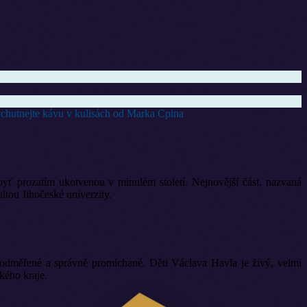
vychutnejte kávu v kulisách od Marka Cpina
yť prozatím ukotvenou v minulém století. Nejnovější část, nazvaná
ou Jihočeské univerzity.
ě odměřené a správně promíchané. Děti Václava Havla je živý, velmi
kého kraje.