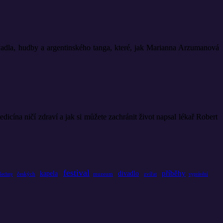
vadla, hudby a argentinského tanga, které, jak Marianna Arzumanová
ína ničí zdraví a jak si můžete zachránit život napsal lékař Robert
festival
příběhy
kapela
divadlo
českých
muzeum
zvířat
šechny
vyprávění