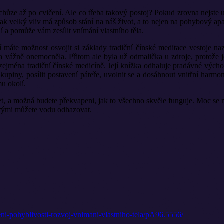
chůze až po cvičení. Ale co třeba takový postoj? Pokud zrovna nejste u
jak velký vliv má způsob stání na náš život, a to nejen na pohybový ap
 a pomůže vám zesílit vnímání vlastního těla.
í máte možnost osvojit si základy tradiční čínské meditace vestoje n
 vážně onemocněla. Přitom ale byla už odmalička u zdroje, protože j
jména tradiční čínské medicíně. Její knížka odhaluje pradávné východní
kupiny, posílit postavení páteře, uvolnit se a dosáhnout vnitřní harmon
mu okolí.
, a možná budete překvapeni, jak to všechno skvěle funguje. Moc se mi l
erými můžete vodu odhazovat.
eni-pohyblivosti-rozvoj-vnimani-vlastniho-tela/pA96.5556/