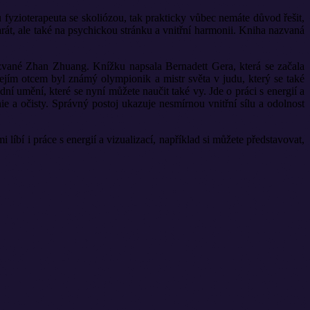
 fyzioterapeuta se skoliózou, tak prakticky vůbec nemáte důvod řešit,
arát, ale také na psychickou stránku a vnitřní harmonii. Kniha nazvaná
azvané Zhan Zhuang. Knížku napsala Bernadett Gera, která se začala
ejím otcem byl známý olympionik a mistr světa v judu, který se také
 umění, které se nyní můžete naučit také vy. Jde o práci s energií a
ie a očisty. Správný postoj ukazuje nesmírnou vnitřní sílu a odolnost
íbí i práce s energií a vizualizací, například si můžete představovat,