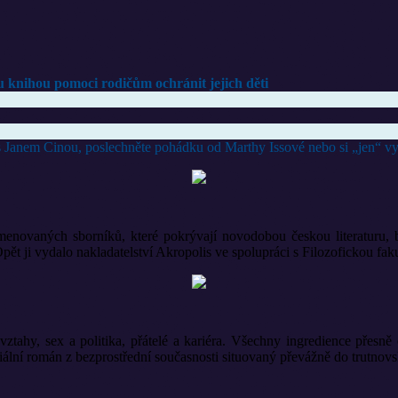
ou knihou pomoci rodičům ochránit jejich děti
i s Janem Cinou, poslechněte pohádku od Marthy Issové nebo si „jen“ 
enovaných sborníků, které pokrývají novodobou českou literaturu, b
alo nakladatelství Akropolis ve spolupráci s Filozofickou fakult
vztahy, sex a politika, přátelé a kariéra. Všechny ingredience přesn
ciální román z bezprostřední současnosti situovaný převážně do trutnovs