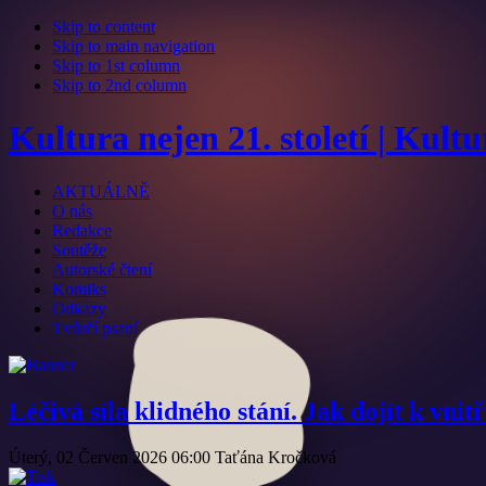
Skip to content
Skip to main navigation
Skip to 1st column
Skip to 2nd column
Kultura nejen 21. století | Kult
AKTUÁLNĚ
O nás
Redakce
Soutěže
Autorské čtení
Komiks
Odkazy
Tvůrčí psaní
Léčivá síla klidného stání. Jak dojít k vni
Úterý, 02 Červen 2026 06:00
Taťána Kročková