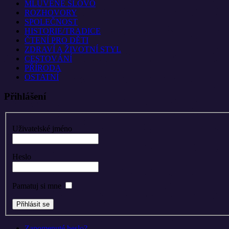
MLUVENÉ SLOVO
ROZHOVORY
SPOLEČNOST
HISTORIE/TRADICE
ČTENÍ PRO DĚTI
ZDRAVÍ A ŽIVOTNÍ STYL
CESTOVÁNÍ
PŘÍRODA
OSTATNÍ
Přihlášení
Uživatelské jméno
Heslo
Pamatuj si mne
Zapomenuté heslo?