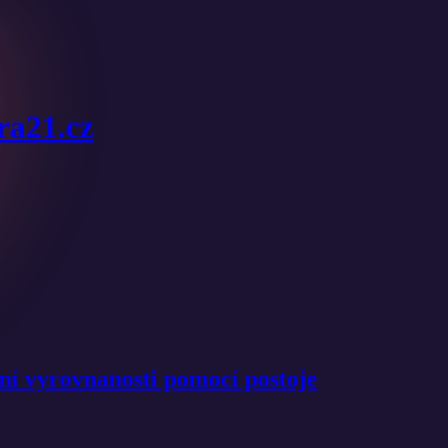
ura21.cz
třní vyrovnanosti pomocí postoje