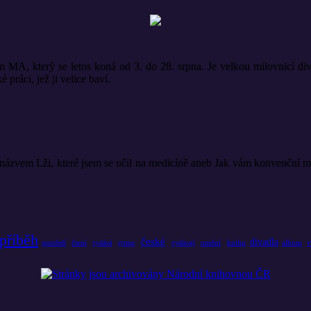
m MA, který se letos koná od 3. do 28. srpna. Je velkou milovnicí di
 práci, jež ji velice baví.
zvem Lži, které jsem se učil na medicíně aneb Jak vám konvenční medic
příběh
české
divadla
čtení
umění
knihu
album
prostředí
vydává
rytmu
vydávají
v