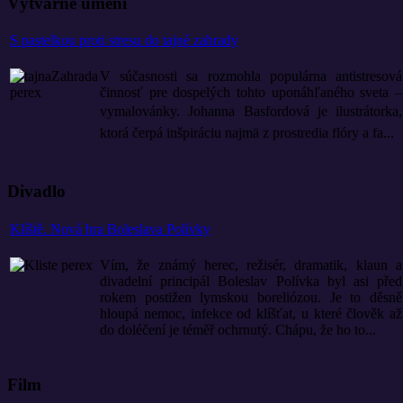
Výtvarné umění
S pastelkou proti stresu do tajné zahrady
V súčasnosti sa rozmohla populárna antistresová
činnosť pre dospelých tohto uponáhľaného sveta –
vymalovánky.
Johanna Basfordová je ilustrátorka,
ktorá čerpá inšpiráciu najmä z prostredia flóry a fa...
Divadlo
Klíště. Nová hra Boleslava Polívky
Vím, že známý herec, režisér, dramatik, klaun a
divadelní principál Boleslav Polívka byl asi před
rokem postižen lymskou boreliózou. Je to děsně
hloupá nemoc, infekce od klíšťat, u které člověk až
do doléčení je téměř ochrnutý. Chápu, že ho to...
Film