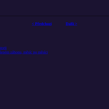
< Předchozí
Další >
torii
ýšeném záhonu, měsíc po měsíci