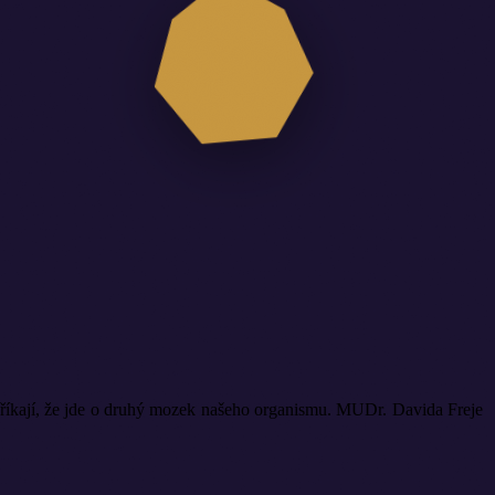
j říkají, že jde o druhý mozek našeho organismu. MUDr. Davida Freje