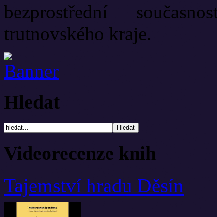
bezprostřední současn
trutnovského kraje.
Hledat
Videorecenze knih
Tajemství hradu Děsín