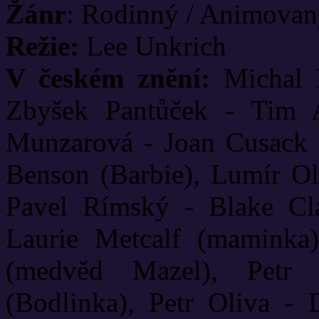
Žánr
: Rodinný / Animova
Režie:
Lee Unkrich
V českém znění:
Michal 
Zbyšek Pantůček - Tim A
Munzarová - Joan Cusack (J
Benson (Barbie), Lumír Ol
Pavel Rímský - Blake Cla
Laurie Metcalf (maminka
(medvěd Mazel), Petr
(Bodlinka), Petr Oliva -