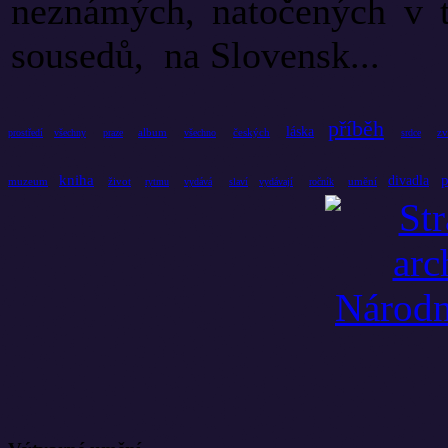
neznámých, natočených v t
sousedů, na Slovensk...
příběh
láska
album
českých
zv
prostředí
všechny
praze
všechno
srdce
kniha
p
divadla
muzeum
život
umění
rytmu
vydává
slaví
vydávají
ročník