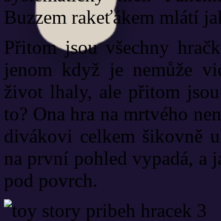
Buzzem rakeťákem mlátí jak
Přitom jsou všechny hračky
jenom když je nemůže vid
život lhaly, ale přitom jso
to? Ona hra na mrtvého není
divákovi celkem šikovně uk
na první pohled vypadá, a 
pod povrch.