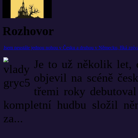
Rozhovor
Jsem neustále jednou nohou v Česku a druhou v Německu, říká zpíva
Je to už několik let,
objevil na scéně čes
třemi roky debutova
kompletní hudbu složil ně
za...