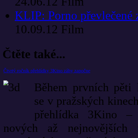
24.06.12
Film
KLIP: Porno převlečené 
10.09.12
Film
Čtěte také...
Čtvrtý ročník přehlídky 3Kino záhy započne
Během prvních pěti l
se v pražských kinech
přehlídka 3Kino – 
nových až nejnovějších 