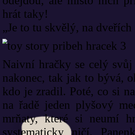
odejdou, ale místo nich př
hrát taky!
„Je to tu skvělý, na dveříc
Naivní hračky se celý svůj
nakonec, tak jak to bývá, 
kdo je zradil. Poté, co si 
na řadě jeden plyšový me
mrňaty, které si neumí h
systematicky ničí. Pane