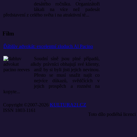
desátého ročníku. Organizátoři
lákali na více než padesát
představení z celého světa i na atraktivní té...
Film
Ďáblův advokát: excelentní zloduch Al Pacino
Soudní síně jsou plné případů,
kdy právníci obhajují své klienty,
aniž by si byli jisti jejich nevinou.
Přesto se musí snažit najít co
nejvíce důkazů, svědčících v
jejich prospěch a roznést na
kopyte...
Copyright ©2007-2026
KULTURA21.CZ
ISSN 1803-1161
Toto dílo podléhá licenci