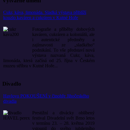
Výtvarné umění
Cukr, káva, limonáda. Sladká výstava přiblíží
kouzlo kaváren a cukráren v Kutné Hoře
Fotografie a příběhy dobových
kaváren, cukráren a koloniálů, ale
i autentické předměty a
zajímavosti ze „sladkého“
podnikání. To vše představí nová
výstava nazvaná Cukr, káva,
limonáda, která začíná od 25. října v Českém
muzeu stříbra v Kutné Hoře...
Divadlo
Havlovo POKOUŠENÍ v činohře Jihočeského
divadla
Prestižní a divácky oblíbený
festival Divadelní svět Brno letos
v termínu 23. – 28. května 2019
vstoupil do svého jubilejního