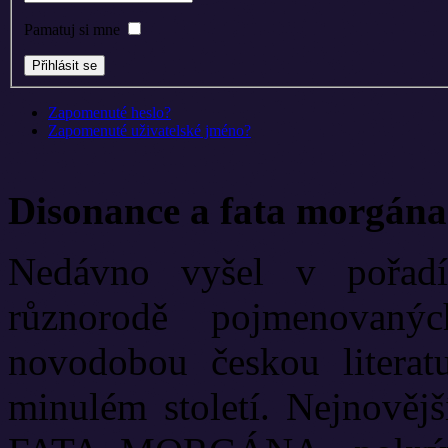
Pamatuj si mne
Zapomenuté heslo?
Zapomenuté uživatelské jméno?
Disonance a fata morgána
Nedávno vyšel v pořadí
různorodě pojmenovanýc
novodobou českou literat
minulém století. Nejnově