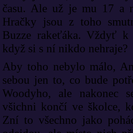
času. Ale už je mu 17 a n
Hračky jsou z toho smut
Buzze rakeťáka. Vždyť k 
když si s ní nikdo nehraje?
Aby toho nebylo málo, And
sebou jen to, co bude potř
Woodyho, ale nakonec se
všichni končí ve školce, k
Zní to všechno jako pohád