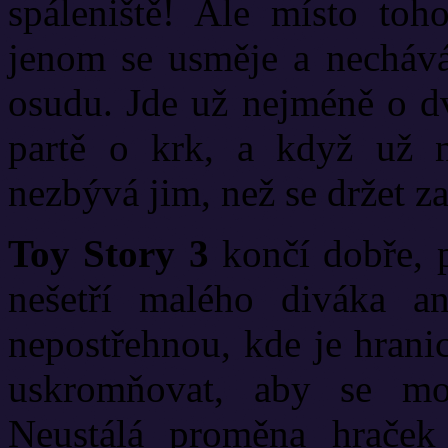
spáleniště! Ale místo toh
jenom se usměje a nechává
osudu. Jde už nejméně o d
partě o krk, a když už n
nezbývá jim, než se držet za 
Toy Story 3
končí dobře, p
nešetří malého diváka an
nepostřehnou, kde je hranic
uskromňovat, aby se moh
Neustálá proměna hraček