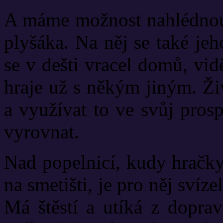
A máme možnost nahlédnout
plyšáka. Na něj se také jeh
se v dešti vracel domů, vid
hraje už s někým jiným. Ži
a využívat to ve svůj pros
vyrovnat.
Nad popelnicí, kudy hračky 
na smetišti, je pro něj svíz
Má štěstí a utíká z dopra