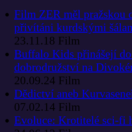
Film ZER měl pražskou de
přivítáni kurdskými šála
23.11.18
Film
Buffalo Kids přinášejí d
dobrodružství na Divok
20.09.24
Film
Dědictví aneb Kurvasene
07.02.14
Film
Evoluce: Krotitelé sci-fi