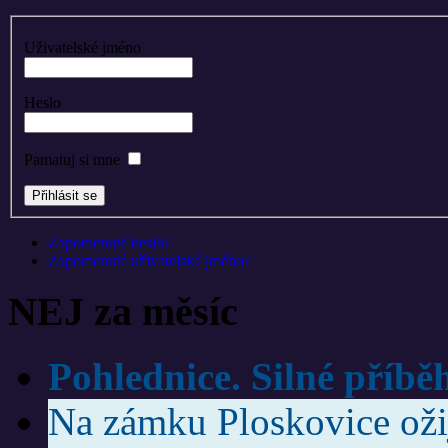
Uživatelské jméno
Heslo
Pamatuj si mne
Zapomenuté heslo?
Zapomenuté uživatelské jméno?
NEJ za měsíc
Pohlednice. Silné příbě
Na zámku Ploskovice ožije