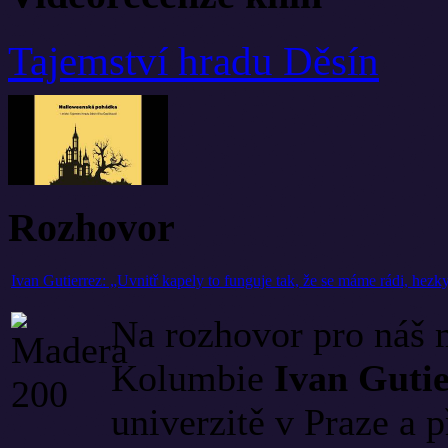
Tajemství hradu Děsín
Rozhovor
Ivan Gutierrez: „Uvnitř kapely to funguje tak, že se máme rádi, he
Na rozhovor pro náš
Kolumbie
Ivan Gutie
univerzitě v Praze a 