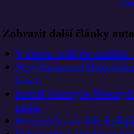
< Před
Zobrazit další články aut
V únoru opět na tradiční
Největší kostel Rakouska,
Linci
Tomáš Garrigue Masaryk
Liška
Romantika na úzkokolej
Vstupenky s vyobrazením