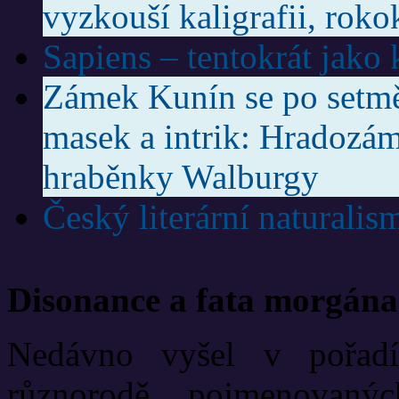
vyzkouší kaligrafii, roko
Sapiens – tentokrát jako
Zámek Kunín se po setmě
masek a intrik: Hradozám
hraběnky Walburgy
Český literární naturalis
Disonance a fata morgána
Nedávno vyšel v pořadí
různorodě pojmenovanýc