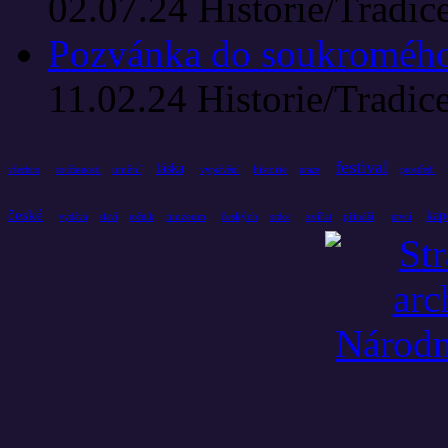
02.07.24
Historie/Tradic
Pozvánka do soukromého 
11.02.24
Historie/Tradic
festival
láska
umění
historie
všechno
současnosti
vyprávění
praze
prostředí
české
kap
muzeum
českých
zvířat
přináší
vydává
slaví
ročník
srdce
první