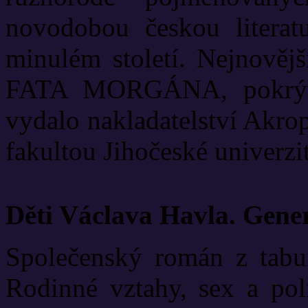
novodobou českou literat
minulém století. Nejnově
FATA MORGÁNA, pokrývá
vydalo nakladatelství Akrop
fakultou Jihočeské univerzit
Děti Václava Havla. Gene
Společenský román z tabui
Rodinné vztahy, sex a poli