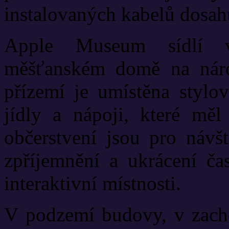
instalovaných kabelů dosahu
Apple Museum sídlí v
měšťanském domě na náro
přízemí je umístěna stylo
jídly a nápoji, které mě
občerstvení jsou pro návšt
zpříjemnění a ukrácení ča
interaktivní místnosti.
V podzemí budovy, v zach