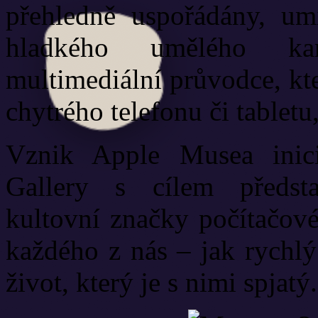
přehledně uspořádány, um
hladkého umělého kam
multimediální průvodce, kte
chytrého telefonu či tabletu
Vznik Apple Musea inic
Gallery s cílem představ
kultovní značky počítačov
každého z nás – jak rychlý
život, který je s nimi spjatý.