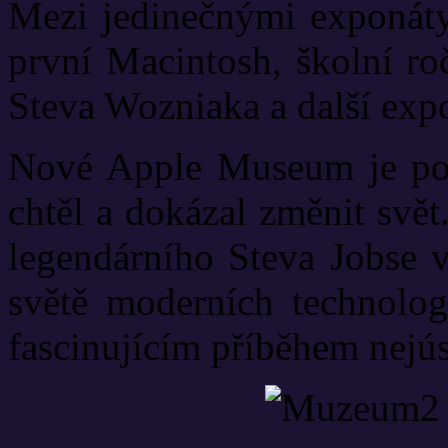
Mezi jedinečnými exponáty
první Macintosh, školní ro
Steva Wozniaka a další exp
Nové Apple Museum je poct
chtěl a dokázal změnit svě
legendárního Steva Jobse 
světě moderních technologi
fascinujícím příběhem nejúsp