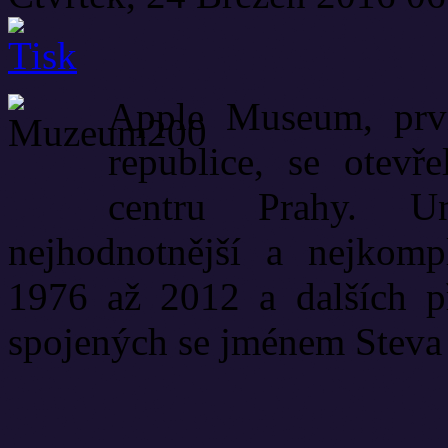
Apple Museum, prv
republice, se otevř
centru Prahy. Un
nejhodnotnější a nejkompl
1976 až 2012 a dalších p
spojených se jménem Steva 