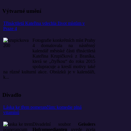
Výtvarné umění
Třináctiletá Kateřina vdechla život místům v
Praze 4
Fotografie konkrétních míst Prahy
4 domalovala na nástěnný
kalendář městské části třináctiletá
Kateřina Krupičková z Braníka,
která se „čtyřkou“ do roku 2015
spolupracuje a kreslí motivy také
na různé kulturní akce. Obrázků je v kalendáři,
k...
Divadlo
Láska ke třem pomerančům: komedie plná
vitamínů
Divadelní soubor
Geisslers
Hofcomoedianten
uvede zcela