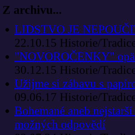
Z archivu...
LIDSTVO JE NEPOUČ
22.10.15
Historie/Tradic
"NOVOROČENKY" opäť p
30.12.15
Historie/Tradic
Užijme si zábavu s papí
09.06.17
Historie/Tradic
Bohemané aneb nejstarší 
možných odpovědí