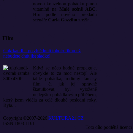
novou kouzelnou pohádku plnou
vitamínů na
Malé scéně ABC
.
Hru podle nového překladu
scénáře
Carla Gozziho
zrežír...
Film
Cukrkandl…po zhlédnutí tohoto filmu už
nebudete chtít jíst sladké!
Když se něco hodně propaguje,
obvykle to za moc nestojí. Ale
tahle pohádka, rodinný fantasy
film, či jak jej správně
škatulkovat, byl vyloženě
nejlepším pohádkovým příběhem,
který jsem viděla za celé dlouhé poslední roky.
Byla...
Copyright ©2007-2026
KULTURA21.CZ
ISSN 1803-1161
Toto dílo podléhá licenci