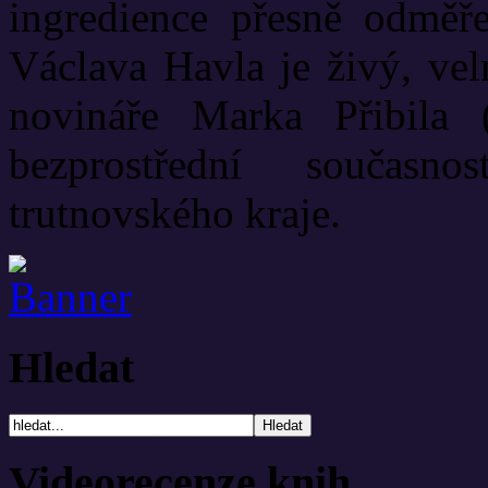
ingredience přesně odměř
Václava Havla je živý, vel
novináře Marka Přibila 
bezprostřední současn
trutnovského kraje.
Hledat
Videorecenze knih