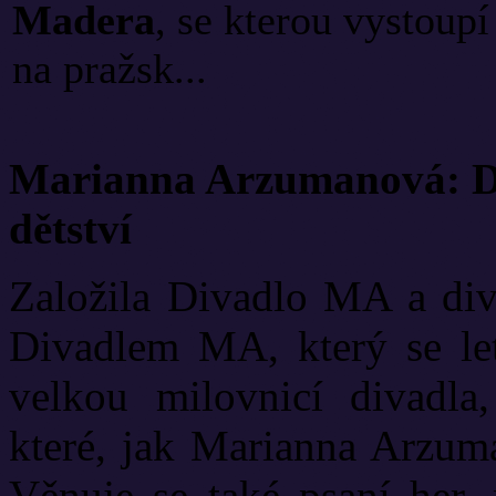
Madera
, se kterou vystoup
na pražsk...
Marianna Arzumanová: Di
dětství
Založila Divadlo MA a diva
Divadlem MA, který se let
velkou milovnicí divadla
které, jak Marianna Arzuma
Věnuje se také psaní her, 