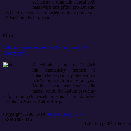
scénárista a dramatik napsal svůj
nejnovější text přímo pro Divadlo
LETÍ. Hru, která si do poslední chvíle pohrává s
očekáváním diváka, režír...
Film
Kdo bude první vrahem pokřivených vztahů?
Hodný syn?
Zanedlouho vstoupí do českých
kin dramatický snímek z
chladného severu s pohledem na
pokřivený vztah matky a syna.
Kritiky i veřejností ceněné dílo
nabízí sondu do křehké pavučiny
citů, rodinných vazeb a emocí. Je skutečně
prvotina režisérky
Zaidy Berg...
Copyright ©2007-2026
KULTURA21.CZ
ISSN 1803-1161
Toto dílo podléhá licenci