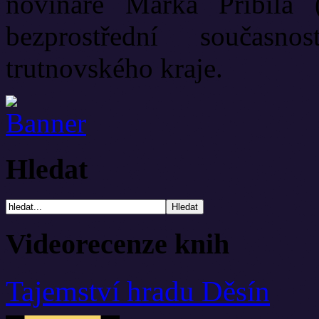
novináře Marka Přibila 
bezprostřední současn
trutnovského kraje.
Hledat
Videorecenze knih
Tajemství hradu Děsín