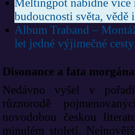
Meltingpot nabídne více 
budoucnosti světa, vědě i
Album Traband – Montáž
let jedné výjimečné cesty
Disonance a fata morgána
Nedávno vyšel v pořadí
různorodě pojmenovanýc
novodobou českou literat
minulém století. Nejnově