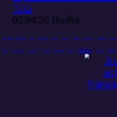
Taka
05.04.26
Hudba
kniha
divadla
hudby
láska
umění
českých
první
vydává
všechno
prostř
příběh
české
příbě
divadlo
které
přináší
praze
současnosti
vydávají