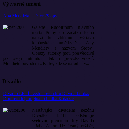
Výtvarné umění
Ana Mendieta – Traces/Stopy
Galerie Rudolfinum hlavního
města Prahy do začátku ledna
nabízí ke zhlédnutí výstavu
kubánské umělkyně Any
Mendiety s názvem Stopy.
Obrazy autorky jsou přesvědčivé
jak svoji intimitou, tak i provokativností.
Mendietu původem z Kuby, kde se narodila v...
Divadlo
Divadlo LETÍ uvede novou hru Davida Jařaba.
Doprovodí ji originální hudba Katarzie
Nastávající divadelní sezónu
Divadlo LETÍ odstartuje
světovou premiérou hry Davida
Jařaba Autor. Uznávaný režisér,