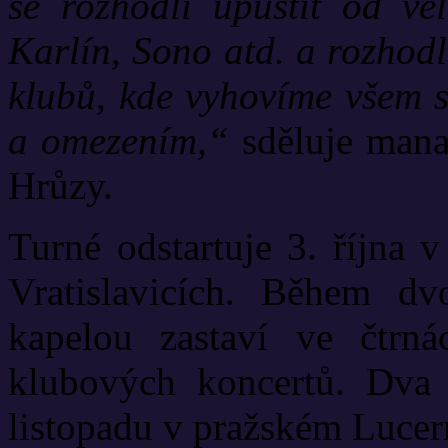
se rozhodli upustit od ve
Karlín, Sono atd. a rozhodl
klubů, kde vyhovíme všem s
a omezením,“
sděluje mana
Hrůzy.
Turné odstartuje 3. října 
Vratislavicích. Během d
kapelou zastaví ve čtrná
klubových koncertů. Dva 
listopadu v pražském Lucer