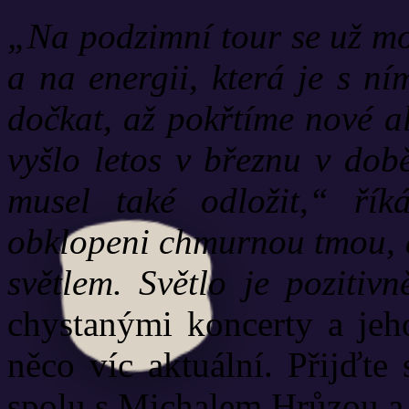
„Na podzimní tour se už mo
a na energii, která je s n
dočkat, až pokřtíme nové
vyšlo letos v březnu v dob
musel také odložit,“ ří
obklopeni chmurnou tmou, a
světlem. Světlo je pozitivn
chystanými koncerty a jeh
něco víc aktuální. Přijďte
spolu s Michalem Hrůzou a 