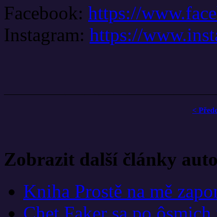
Facebook:
https://www.fac
Instagram:
https://www.ins
< Před
Zobrazit další články aut
Kniha Prostě na mě zapom
Chet Faker sa po ôsmich 