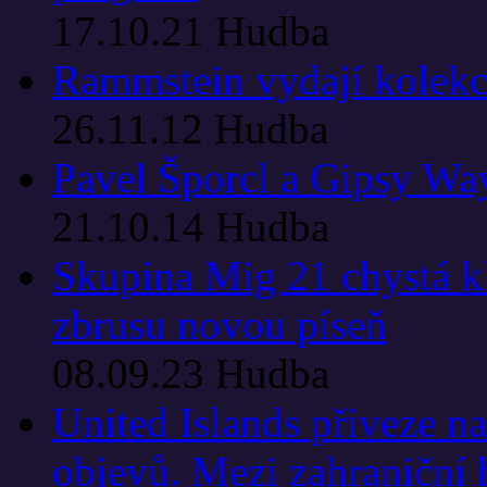
17.10.21
Hudba
Rammstein vydají kolekc
26.11.12
Hudba
Pavel Šporcl a Gipsy Wa
21.10.14
Hudba
Skupina Mig 21 chystá kl
zbrusu novou píseň
08.09.23
Hudba
United Islands přiveze n
objevů. Mezi zahraniční h