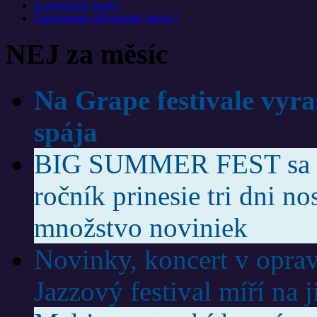
Zapomenuté heslo?
Zapomenuté uživatelské jméno?
NEJ za měsíc
Na Grape festivale vyra
spája
BIG SUMMER FEST sa vr
ročník prinesie tri dni no
množstvo noviniek
Novinky, koncert v oprav
Jazzový festival míří na 