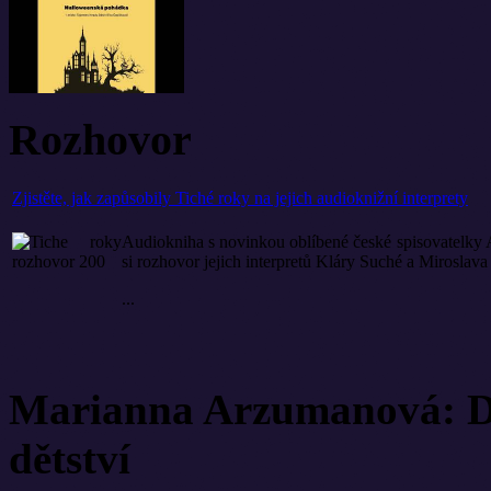
Rozhovor
Zjistěte, jak zapůsobily Tiché roky na jejich audioknižní interprety
Audiokniha s novinkou oblíbené české spisovatelky A
si rozhovor jejich interpretů Kláry Suché a Miroslav
...
Marianna Arzumanová: Di
dětství