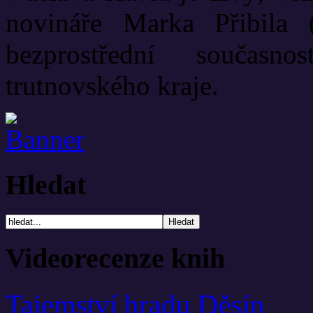
novináře Marka Přibila 
bezprostřední současn
trutnovského kraje.
Hledat
Videorecenze knih
Tajemství hradu Děsín