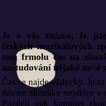
Je o vás známo, že jste
českých muzikálových zpě
tom frmolu čas na zkouš
nastudování nějaké nové 
Čas se najde vždycky. Je t
dávám zkoušku nejdříve s r
Později pak komplet zko