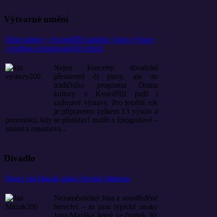
Výtvarné umění
Dům kultury v Kroměříži nabídne i letos výstavy
s tvorbou renomovaných tvůrců
Nejen koncerty, divadelní
přestavení či plesy, ale do
tradičního programu Domu
kultury v Kroměříži patří i
zajímavé výstavy. Pro letošní rok
je připraveno celkem 13 výstav a
prezentací, kdy se představí malíři a fotografové –
známí a renomova...
Divadlo
Herec Jan Mazák oslaví životní jubileum
Nezaměnitelný hlas a soustředěné
herectví – to jsou typické znaky
Jana Mazáka, který ve čtvrtek 30.