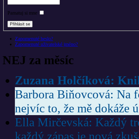
Pamatuj si mne
Zapomenuté heslo?
Zapomenuté uživatelské jméno?
NEJ za měsíc
Zuzana Holčíková: Knih
Barbora Biňovcová: Na f
nejvíc to, že mě dokáže ú
Ella Mirčevská: Každý trén
každý zápas je nová zkuš