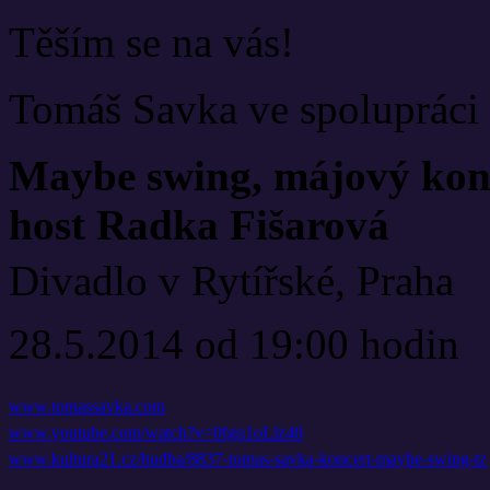
Těším se na vás!
Tomáš Savka ve spoluprác
Maybe swing, májový konc
host Radka Fišarová
Divadlo v Rytířské, Praha
28.5.2014 od 19:00 hodin
www.tomassavka.com
www.youtube.com/watch?v=0fgn1oLlz40
www.kultura21.cz/hudba/8837-tomas-savka-koncert-maybe-swing-tz