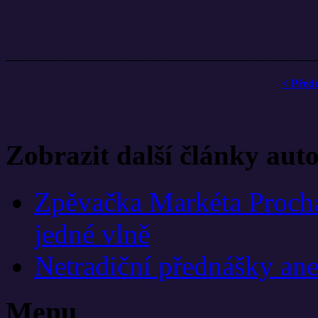
< Před
Zobrazit další články aut
Zpěvačka Markéta Prochá
jedné vlně
Netradiční přednášky aneb
Menu