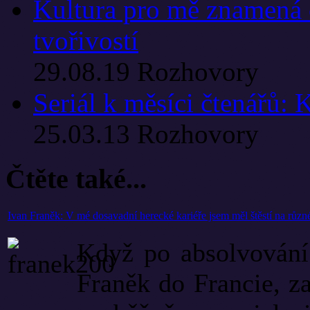
Kultura pro mě znamená čt
tvořivostí
29.08.19
Rozhovory
Seriál k měsíci čtenářů:
25.03.13
Rozhovory
Čtěte také...
Ivan Franěk: V mé dosavadní herecké kariéře jsem měl štěstí na různ
Když po absolvován
Franěk do Francie, za