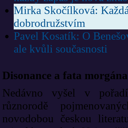
Mirka Skočílková: Každá
dobrodružstvím
Pavel Kosatík: O Benešov
ale kvůli současnosti
Disonance a fata morgána
Nedávno vyšel v pořadí
různorodě pojmenovanýc
novodobou českou literat