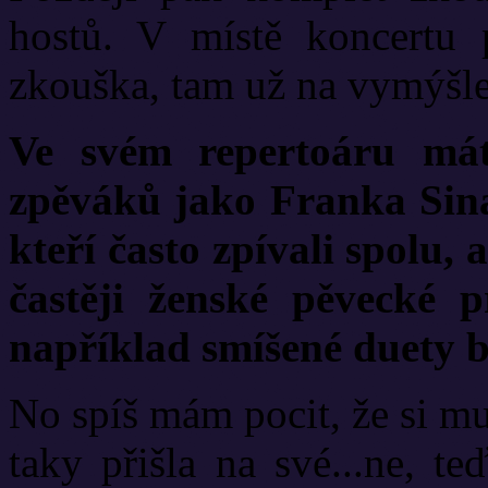
hostů. V místě koncertu
zkouška, tam už na vymýšle
Ve svém repertoáru mát
zpěváků jako Franka Sin
kteří často zpívali spolu,
častěji ženské pěvecké p
například smíšené duety b
No spíš mám pocit, že si mu
taky přišla na své...ne, t