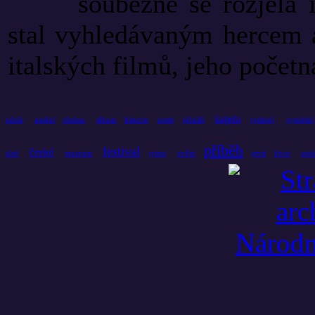
souběžně se rozjela 
stal vyhledávaným hercem a
italských filmů, jeho početn
kapela
umění
album
historie
přináší
ročník
všechno
uvede
vydávají
vyprávění
příběh
festival
české
muzeum
zvířat
život
slaví
rytmu
první
souč