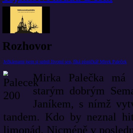
Rozhovor
Ježkárnami jsem si splnil životní sen, říká písničkář Mirek Paleček
Mirka Palečka má h
starým dobrým Sema
Janíkem, s nímž vytv
tandem. Kdo by neznal hit
limonád. Nicméně v poslední