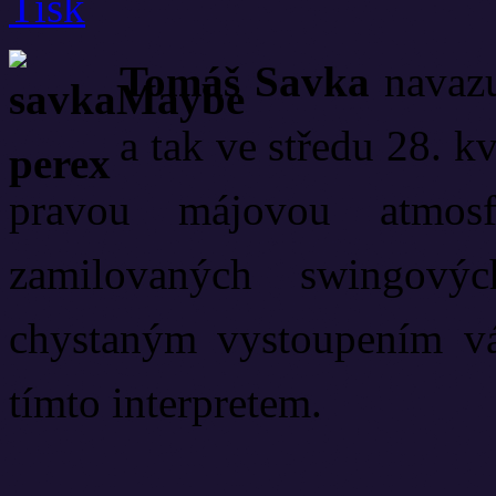
Tomáš Savka
navazu
a tak ve středu 28. k
pravou májovou atmos
zamilovaných swingový
chystaným vystoupením vá
tímto interpretem.