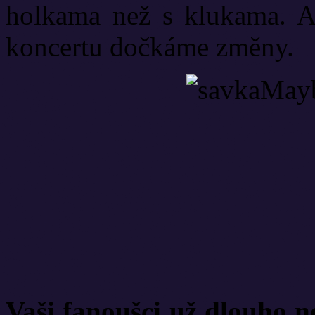
holkama než s klukama. A
koncertu dočkáme změny.
Vaši fanoušci už dlouho n