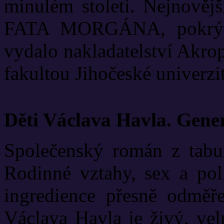
minulém století. Nejnově
FATA MORGÁNA, pokrývá
vydalo nakladatelství Akrop
fakultou Jihočeské univerzit
Děti Václava Havla. Gene
Společenský román z tabui
Rodinné vztahy, sex a poli
ingredience přesně odměř
Václava Havla je živý, vel