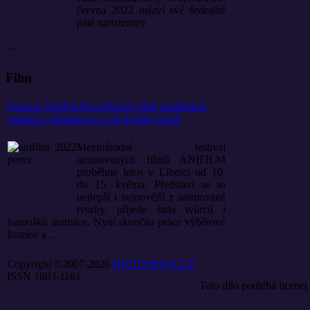
června 2022 oslaví své šedesáté
páté narozeniny.
...
Film
Festival ANIFILM zveřejnil výběr soutěžních
snímků a představuje svůj letošní vizuál
Mezinárodní festival
animovaných filmů ANIFILM
proběhne letos v Liberci od 10.
do 15. května. Představí se to
nejlepší i nejnovější z animované
tvorby, přijede řada tvůrců i
fanoušků animace. Nyní skončila práce výběrové
komise a ...
Copyright ©2007-2026
KULTURA21.CZ
ISSN 1803-1161
Toto dílo podléhá licenci