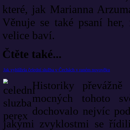
které, jak Marianna Arzuma
Věnuje se také psaní her, 
velice baví.
Čtěte také...
Jak vyhlížela čelední služba v Čechách v raném novověku
Historiky převážně 
mocných tohoto sv
dochovalo nejvíc podk
jakými zvyklostmi se řídil