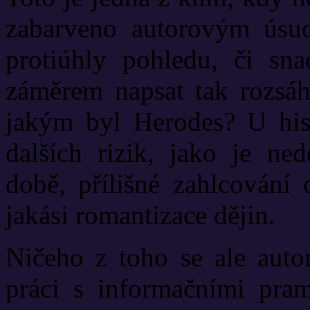
zabarveno autorovým úsud
protiúhly pohledu, či sna
záměrem napsat tak rozsáh
jakým byl Herodes? U hist
dalších rizik, jako je ne
době, přílišné zahlcování
jakási romantizace dějin.
Ničeho z toho se ale auto
práci s informačními prame