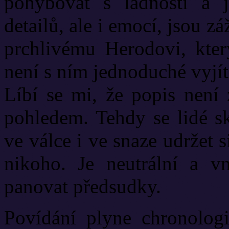
pohybovat s ladností a j
detailů, ale i emocí, jsou z
prchlivému Herodovi, kte
není s ním jednoduché vyjít,
Líbí se mi, že popis není
pohledem. Tehdy se lidé s
ve válce i ve snaze udržet 
nikoho. Je neutrální a v
panovat předsudky.
Povídání plyne chronolog