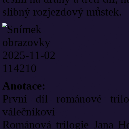
slibný rozjezdový můstek.
Anotace:
První díl románové tril
válečníkovi
Románová trilogie Jana Ho