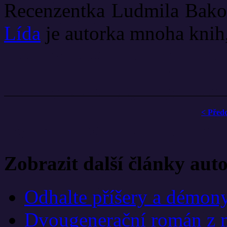
Recenzentka Ludmila Bakon
Lída
je autorka mnoha knih
< Před
Zobrazit další články aut
Odhalte příšery a démon
Dvougenerační román z m