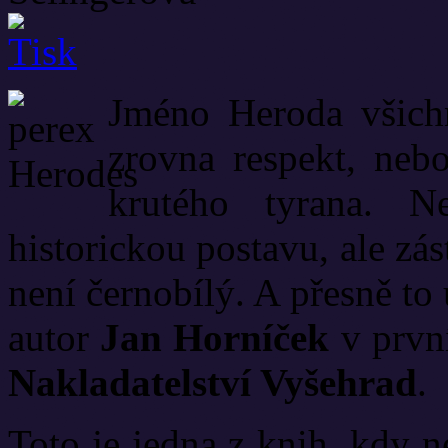
Jméno Heroda všich
zrovna respekt, neb
krutého tyrana. 
historickou postavu, ale zás
není černobílý. A přesně to
autor
Jan Horníček
v první
Nakladatelství Vyšehrad
.
Toto je jedna z knih, kdy n