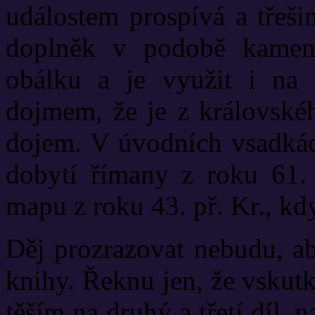
událostem prospívá a třeši
doplněk v podobě kamene
obálku a je využit i na 
dojmem, že je z královskéh
dojem. V úvodních vsadkác
dobytí římany z roku 61.
mapu z roku 43. př. Kr., kd
Děj prozrazovat nebudu, ab
knihy. Řeknu jen, že vskutk
těším na druhý a třetí díl, 