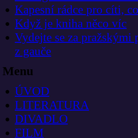
Kapesní rádce pro cíti, co
Když je kniha něco víc
Vydejte se za pražskými p
z gauče
Menu
ÚVOD
LITERATURA
DIVADLO
FILM