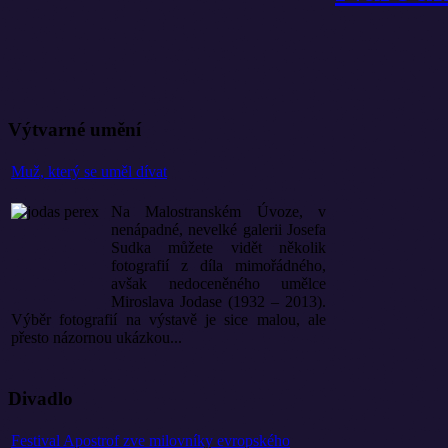
Výtvarné umění
Muž, který se uměl dívat
Na Malostranském Úvoze, v
nenápadné, nevelké galerii Josefa
Sudka můžete vidět několik
fotografií z díla mimořádného,
avšak nedoceněného umělce
Miroslava Jodase (1932 – 2013).
Výběr fotografií na výstavě je sice malou, ale
přesto názornou ukázkou...
Divadlo
Festival Apostrof zve milovníky evropského