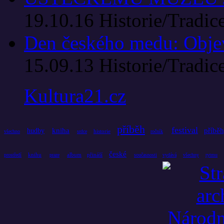
19.10.16
Historie/Tradic
Den českého medu: Objev
15.09.13
Historie/Tradic
Kultura21.cz
příběh
festival
kniha
příbě
hudby
historie
všechno
srdce
ročník
české
knihu
album
přináší
prostředí
praze
současnosti
vydává
všechny
rytmu