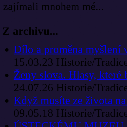
zajímali mnohem mé...
Z archivu...
Dílo a proměna myšlení v 
15.03.23
Historie/Tradic
Ženy slova. Hlasy, které
24.07.26
Historie/Tradic
Když musíte ze života na
09.05.18
Historie/Tradic
ÚSTECKÉMU MUZEU J