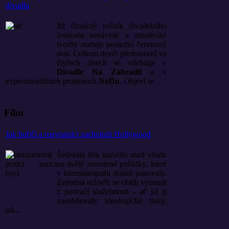
divadla
Již čtrnáctý ročník divadelního
festivalu nezávislé a amatérské
tvorby startuje poslední červnový
den. Celkem devět představení ve
čtyřech dnech se odehraje v
Divadle Na Zábradlí
a v
experimentálních prostorech
NoDu
. Objeví se ...
Film
Jak buřiči a rozvratníci zachránili Hollywood
Šedesátá léta narušila snad všude
na světě zavedené pořádky, které
v kinematografii dosud panovaly.
Zejména režiséři se chtěli vymanit
z područí služebnosti - ať již ji
zosobňovaly ideologické tlaky,
jak...