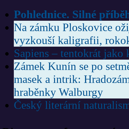
Pohlednice. Silné příbě
Na zámku Ploskovice ožije
vyzkouší kaligrafii, roko
Sapiens – tentokrát jako
Zámek Kunín se po setmě
masek a intrik: Hradozám
hraběnky Walburgy
Český literární naturalis