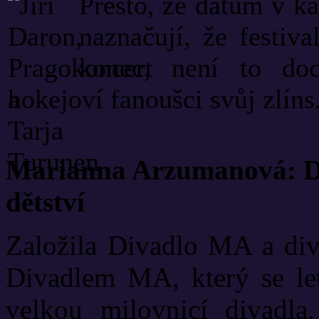
Přesto, že datum v ka
naznačují, že festiv
konec, není to doc
hokejoví fanoušci svůj zlíns.
Marianna Arzumanová: Di
dětství
Založila Divadlo MA a diva
Divadlem MA, který se let
velkou milovnicí divadla