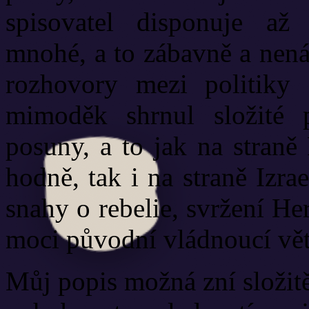
spisovatel disponuje až
mnohé, a to zábavně a nená
rozhovory mezi politiky 
mimoděk shrnul složité p
posuny, a to jak na straně
hodně, tak i na straně Izra
snahy o rebelie, svržení He
moci původní vládnoucí vět
Můj popis možná zní složit