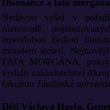
Disonance a fata morgána
Nedávno vyšel v pořadí
různorodě pojmenovanýc
novodobou českou literat
minulém století. Nejnově
FATA MORGÁNA, pokrývá
vydalo nakladatelství Akrop
fakultou Jihočeské univerzit
Děti Václava Havla. Gene