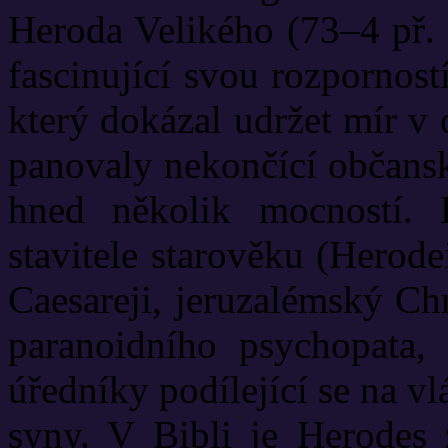
Heroda Velikého (73–4 př. 
fascinující svou rozpornost
který dokázal udržet mír v
panovaly nekončící občansk
hned několik mocností. 
stavitele starověku (Herod
Caesareji, jeruzalémský Chr
paranoidního psychopata, 
úředníky podílející se na v
syny. V Bibli je Herodes