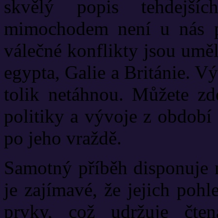
skvělý popis tehdejší
mimochodem není u nás př
válečné konflikty jsou umě
egypta, Galie a Británie. V
tolik netáhnou. Můžete zd
politiky a vývoje z období
po jeho vraždě.
Samotný příběh disponuje 
je zajímavé, že jejich poh
prvky, což udržuje čten