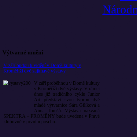
Výtvarné umění
V září budou k vidění v Domě kultury v
Kroměříži dvě zajímavé výstavy
V září proběhnou v Domě kultury
v Kroměříži dvě výstavy. V rámci
dnes již tradičního cyklu Junior
Art představí svou tvorbu dvě
mladé výtvarnice Sára Gilíková a
Anna Tomšů. Výstava nazvaná
SPEKTRA – PROMĚNY bude uvedena v Pravé
klubovně v prvním poscho...