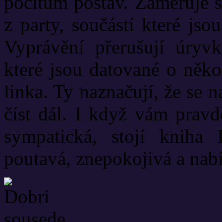
pocitům postav. Zaměřuje s
z party, součástí které jso
Vyprávění přerušují úryv
které jsou datované o něko
linka. Ty naznačují, že se n
číst dál. I když vám prav
sympatická, stojí kniha 
poutavá, znepokojivá a nab