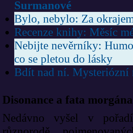
Surmanové
Bylo, nebylo: Za okrajem
Recenze knihy: Měsíc mé
Nebijte nevěrníky: Humor
co se pletou do lásky
Bdít nad ní. Mysteriózní
Disonance a fata morgána
Nedávno vyšel v pořadí
různorodě pojmenovanýc