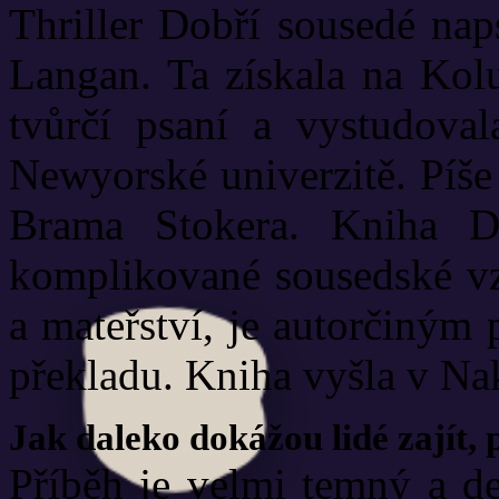
Thriller Dobří sousedé nap
Langan. Ta získala na Kolu
tvůrčí psaní a vystudoval
Newyorské univerzitě. Píše
Brama Stokera. Kniha Do
komplikované sousedské vzt
a mateřství, je autorčiný
překladu. Kniha vyšla v Nak
Jak daleko dokážou lidé zajít, 
Příběh je velmi temný a de