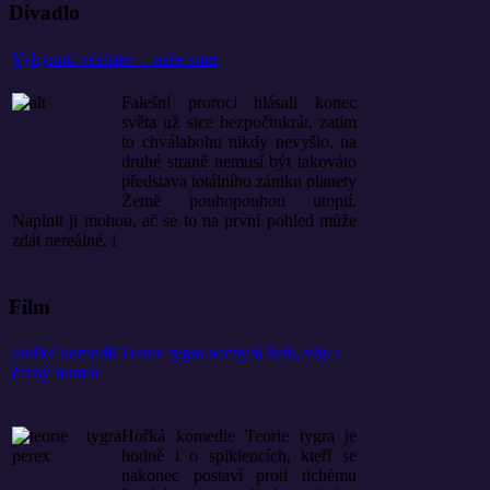
Divadlo
Vyhynutí včelstev – naše smrt
Falešní proroci hlásali konec
světa už sice bezpočtukrát, zatím
to chválabohu nikdy nevyšlo, na
druhé straně nemusí být takováto
představa totálního zániku planety
Země pouhopouhou utopií.
Naplnit ji mohou, ač se to na první pohled může
zdát nereálné, i
Film
Hořké komedii Teorie tygra nechybí švih, vtip a
černý humor
Hořká komedie Teorie tygra je
hodně i o spiklencích, kteří se
nakonec postaví proti tichému