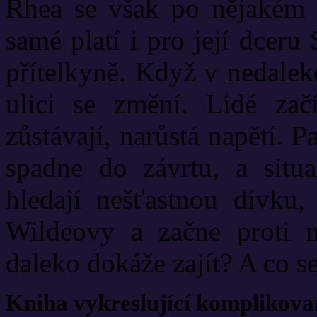
Rhea se však po nějakém č
samé platí i pro její dceru 
přítelkyně. Když v nedalek
ulici se změní. Lidé zač
zůstávají, narůstá napětí. P
spadne do závrtu, a situa
hledají nešťastnou dívku
Wildeovy a začne proti n
daleko dokáže zajít? A co se
Kniha vykreslující komplikova