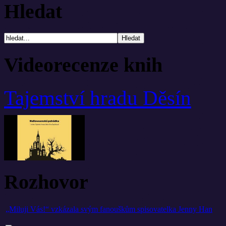
Hledat
Videorecenze knih
Tajemství hradu Děsín
Rozhovor
„Miluji Vás!“ vzkázala svým fanouškům spisovatelka Jenny Han