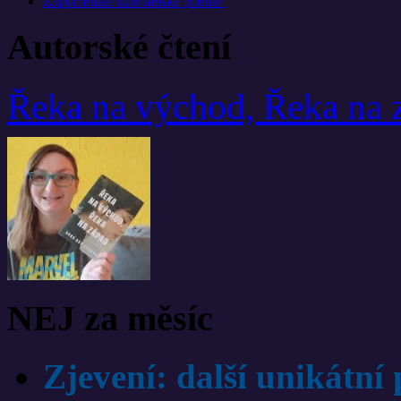
Zapomenuté uživatelské jméno?
Autorské čtení
Řeka na východ, Řeka na
NEJ za měsíc
Zjevení: další unikátní