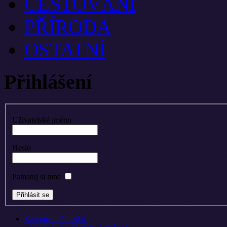
CESTOVÁNÍ
PŘÍRODA
OSTATNÍ
Přihlášení
Uživatelské jméno
Heslo
Pamatuj si mne
Zapomenuté heslo?