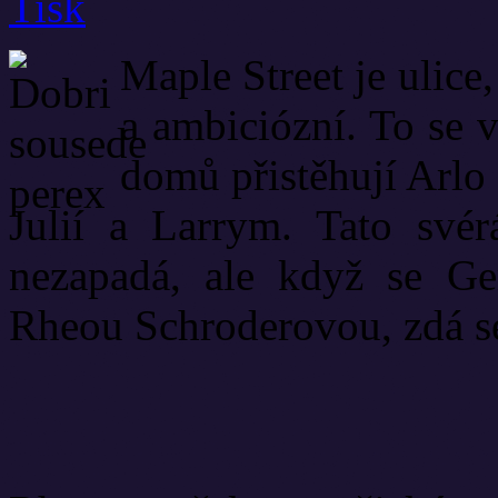
Maple Street je ulice
a ambiciózní. To se 
domů přistěhují Arlo
Julií a Larrym. Tato svér
nezapadá, ale když se Ger
Rheou Schroderovou, zdá se