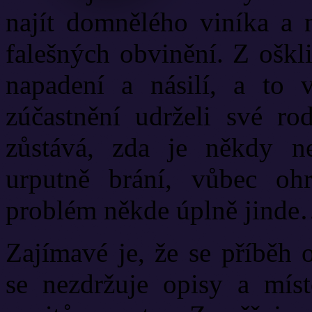
najít domnělého viníka a 
falešných obvinění. Z ošk
napadení a násilí, a to 
zúčastnění udrželi své r
zůstává, zda je někdy ne
urputně brání, vůbec oh
problém někde úplně jind
Zajímavé je, že se příběh 
se nezdržuje opisy a mís