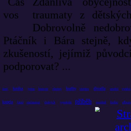
Zdánlivá obyčejnos
traumaty z dětskýc
Dobrovolně nedobro
Ptáčník i Bára stejně, kd
zkušeností, jejímiž původci
podporovat? ...
kniha
hudby
divadla
historie
umění
slaví
rytmu
všechny
všechno
vydává
příběh
kapela
čtení
českých
knihu
album
současnosti
vyprávění
prostředí