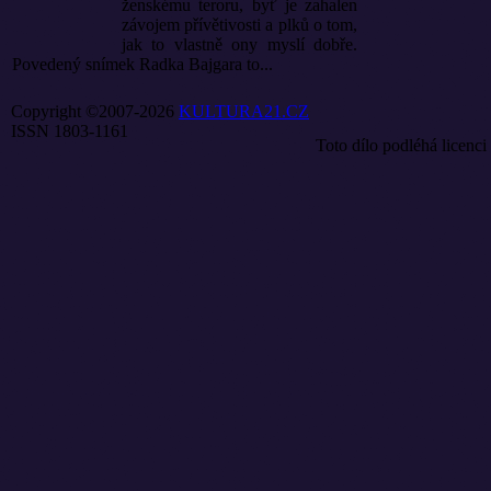
ženskému teroru, byť je zahalen
závojem přívětivosti a plků o tom,
jak to vlastně ony myslí dobře.
Povedený snímek Radka Bajgara to...
Copyright ©2007-2026
KULTURA21.CZ
ISSN 1803-1161
Toto dílo podléhá licenci