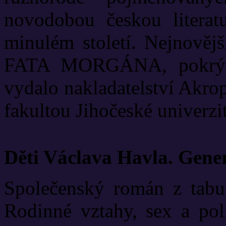
novodobou českou literat
minulém století. Nejnově
FATA MORGÁNA, pokrývá
vydalo nakladatelství Akrop
fakultou Jihočeské univerzit
Děti Václava Havla. Gene
Společenský román z tabui
Rodinné vztahy, sex a poli