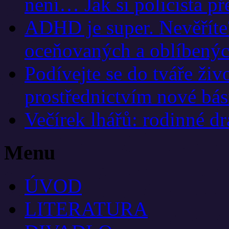
není… Jak si policista př
ADHD je super. Nevěříte?
oceňovaných a oblíbených 
Podívejte se do tváře živ
prostřednictvím nové bás
Večírek lhářů: rodinné dr
Menu
ÚVOD
LITERATURA