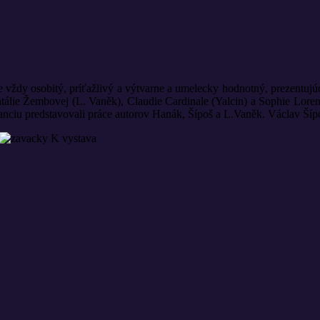
e vždy osobitý, príťažlivý a výtvarne a umelecky hodnotný, prezentujúc
tálie Žembovej (L. Vaněk), Claudie Cardinale (Yalcin) a Sophie Loren
ciu predstavovali práce autorov Hanák, Šípoš a L.Vaněk. Václav Šípoš