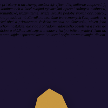
príťažlivý a atraktívny, kurátorský výber diel, kultúrne zodpovedný,
h kontinentoch a ktorí svojimi výtvarnými opusmi známych osobností,
 romantické, zrozumiteľné, svieže, svojské podoby svojich obľúbencov,
vy bolo predstaviť návštevníkom neznáme tváre známych ľudí, umelcov a
leckej obci a priaznivcom českého umenia na Slovensku, nielen jeho
ychom nostalgie, ale viac s ohľadom radostného posolstva a zvesti do
rontáciou a ukážkou súčasných trendov v kariportréte a priniesť tému do
ku prenikajúcu sprostredkovanú autormi celým prezentovaným dielom.