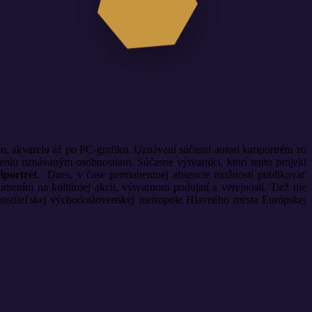
u, akvarelu až po PC-grafiku. Uznávaní súčasní autori kariportrétu zo
niu uznávaným osobnostiam. Súčasne výtvarníci, ktorí tento projekt
iportrét
. Dnes, v čase permanentnej absencie možnosti publikovať
ením na kultúrnej akcii, výtvarnom podujatí a verejnosti. Tiež nie
hostiteľskej východoslovenskej metropole Hlavného mesta Európskej