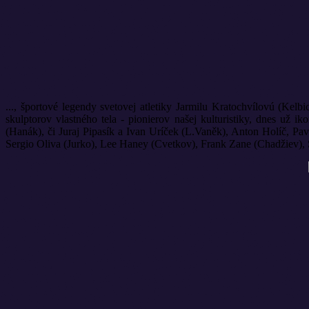
..., športové legendy svetovej atletiky Jarmilu Kratochvílovú (Kelb
skulptorov vlastného tela - pionierov našej kulturistiky, dnes už 
(Hanák), či Juraj Pipasík a Ivan Uríček (L.Vaněk), Anton Holíč, Pa
Sergio Oliva (Jurko), Lee Haney (Cvetkov), Frank Zane (Chadžiev),