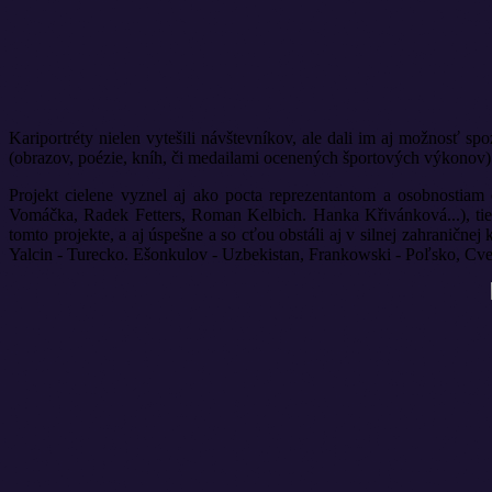
Kariportréty nielen vytešili návštevníkov, ale dali im aj možnosť sp
(obrazov, poézie, kníh, či medailami ocenených športových výkonov).
Projekt cielene vyznel aj ako pocta reprezentantom a osobnostiam
Vomáčka, Radek Fetters, Roman Kelbich. Hanka Křivánková...), tiež
tomto projekte, a aj úspešne a so cťou obstáli aj v silnej zahranič
Yalcin - Turecko. Ešonkulov - Uzbekistan, Frankowski - Poľsko, Cvet