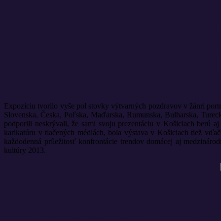
Expozíciu tvorilo vyše pol stovky výtvarných pozdravov v žánri portr
Slovenska, Česka, Poľska, Maďarska, Rumunska, Bulharska, Turecka,
podporili neskrývali, že sami svoju prezentáciu v Košiciach berú
karikatúru v tlačených médiách, bola výstava v Košiciach tiež vďa
každodenná príležitosť konfrontácie trendov domácej aj medzináro
kultúry 2013.