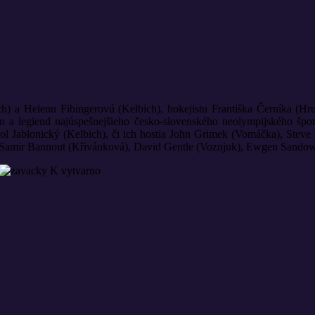
ich) a Helenu Fibingerovú (Kelbich), hokejistu Františka Černíka (Hr
ikon a legiend najúspešnejšieho česko-slovenského neolympijského šp
vol Jablonický (Kelbich), či ich hostia John Grimek (Vomáčka), Stev
 Samir Bannout (Křivánková), David Gentle (Voznjuk), Ewgen Sandow 