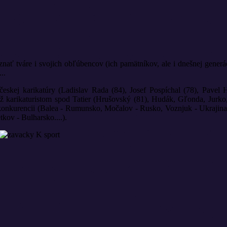
oznať tváre i svojich obľúbencov (ich pamätníkov, ale i dnešnej generá
..
 českej karikatúry (Ladislav Rada (84), Josef Pospíchal (78), Pavel
 karikaturistom spod Tatier (Hrušovský (81), Hudák, Gľonda, Jurko, 
nej konkurencii (Balea - Rumunsko, Močalov - Rusko, Voznjuk - Ukrajin
kov - Bulharsko....).