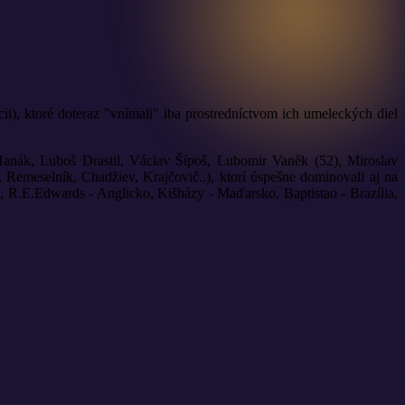
cii), ktoré doteraz "vnímali" iba prostredníctvom ich umeleckých diel
 Hanák, Luboš Drastil, Václav Šípoš, Lubomir Vaněk (52), Miroslav
Remeselník, Chadžiev, Krajčovič..), ktorí úspešne dominovali aj na
a, R.E.Edwards - Anglicko, Kišházy - Maďarsko, Baptistao - Brazília,