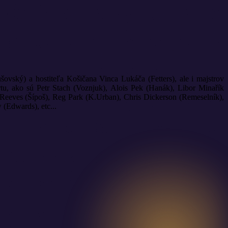
ušovský) a hostiteľa Košičana Vinca Lukáča (Fetters), ale i majstrov
ortu, ako sú Petr Stach (Voznjuk), Alois Pek (Hanák), Libor Minařík
e Reeves (Šípoš), Reg Park (K.Urban), Chris Dickerson (Remeselník),
(Edwards), etc...