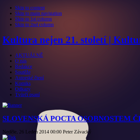
Skip to content
Skip to main navigation
Skip to 1st column
Skip to 2nd column
Kultura nejen 21. století | Kult
AKTUÁLNĚ
O nás
Redakce
Soutěže
Autorské čtení
Komiks
Odkazy
Tvůrčí psaní
SLOVENSKÁ POCTA OSOBNOSTEM Č
Neděle, 26 Leden 2014 00:00
Peter Závacký