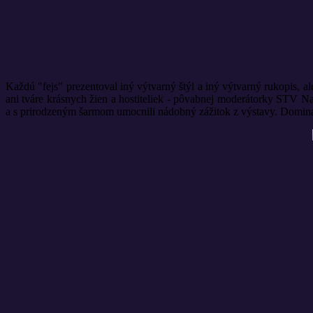
Každú "fejs" prezentoval iný výtvarný štýl a iný výtvarný rukopis, al
ani tváre krásnych žien a hostiteliek - pôvabnej moderátorky STV Na
a s prirodzeným šarmom umocnili nádobný zážitok z výstavy. Dominan