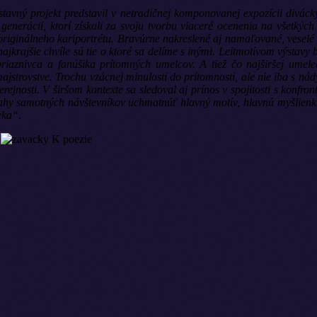
vný projekt predstavil v netradičnej komponovanej expozícii divácky 
enerácií, ktorí získali za svoju tvorbu viaceré ocenenia na všetkýc
 originálneho kariportrétu. Bravúrne nakreslené aj namaľované, veselé
e najkrajšie chvíle sú tie o ktoré sa delíme s inými. Leitmotívom výsta
o priaznivca a fanúšika prítomných umelcov. A tiež čo najširšej ume
jstrovstve. Trochu vzácnej minulosti do prítomnosti, ale nie iba s nád
verejnosti. V širšom kontexte sa sledoval aj prínos v spojitosti s konf
vahy samotných návštevníkov uchmatnúť hlavný motív, hlavnú myšlien
eka“
.