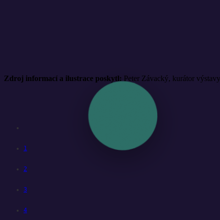
Zdroj informací a ilustrace poskytl:
Peter Závacký, kurátor výstav
1
2
3
4