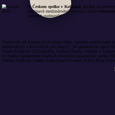
V
Českom spolku v Košiciach
privítali na prelome
zaujímavú medzinárodnú výstavu, z cyklu
Výtvarná
známych osobností).
Návštevník tak spoznal aj ich menej známe vizuálne podoby tváre (a
inšpirovaných a kreovaných „for project“, ak spomenieme aspoň tv
Vlastu Švejdovú (M.Zavacký), Václava Šípoša, Hanáka a Lubomir
(L.Vaněk), karikaturistu Jozefa Hrušovského (autoportrét), poetov J
Zděnka Trošku (L.Vaněk), Karla Gotta (Gľonda), či Joža Ráža (M.Bal