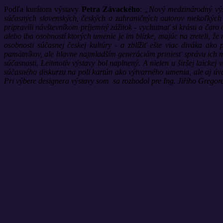
Podľa kurátora výstavy
Petra Závackého
:
„Nový medzinárodný výsta
súčasných slovenských, českých a zahraničných autorov niekoľkých g
pripravili návštevníkom príjemný zážitok - vychutnať si krásu a čaro
alebo iba osobností ktorých umenie je im blízke, majúc na zreteli, ž
osobnosti súčasnej českej kultúry - a zblížiť ešte viac diváka ak
pamätníkov, ale hlavne najmladším generáciám priniesť správu ich ma
súčasnosti. Leitmotív výstavy bol naplnený. A nielen u širšej laickej 
súčasného diskurzu na poli kartún ako výtvarného umenia, ale aj ú
Pri výbere designera výstavy som sa rozhodol pre Ing. Jiřího Gregor