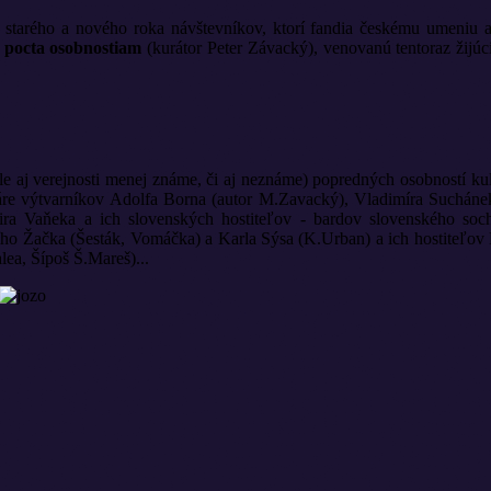
 starého a nového roka návštevníkov, ktorí fandia českému umeniu a t
 pocta osobnostiam
(kurátor Peter Závacký), venovanú tentoraz žijúc
le aj verejnosti menej známe, či aj neznáme) popredných osobností ku
áre výtvarníkov Adolfa Borna (autor M.Zavacký), Vladimíra Sucháne
a Vaňeka a ich slovenských hostiteľov - bardov slovenského soch
iřího Žačka (Šesták, Vomáčka) a Karla Sýsa (K.Urban) a ich hostiteľo
ea, Šípoš Š.Mareš)...