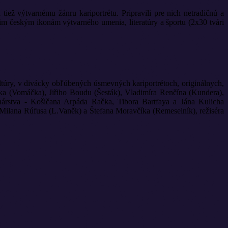
iež výtvarnému žánru kariportrétu. Pripravili pre nich netradičnú a
im českým ikonám výtvarného umenia, literatúry a športu (2x30 tvári
ltúry, v divácky obľúbených úsmevných kariportrétoch, originálnych,
ka (Vomáčka), Jiřiho Boudu (Šesták), Vladimíra Renčína (Kundera),
árstva - Košičana Arpáda Račka, Tibora Bartfaya a Jána Kulicha
v Milana Rúfusa (L.Vaněk) a Štefana Moravčíka (Remeselník), režiséra