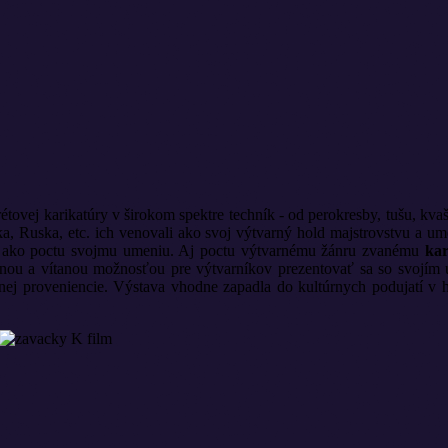
étovej karikatúry v širokom spektre techník - od perokresby, tušu, kvaš
 Ruska, etc. ich venovali ako svoj výtvarný hold majstrovstvu a ume
 aj ako poctu svojmu umeniu. Aj poctu výtvarnému žánru zvanému
kar
čnou a vítanou možnosťou pre výtvarníkov prezentovať sa so svojím um
dnej proveniencie. Výstava vhodne zapadla do kultúrnych podujatí v 