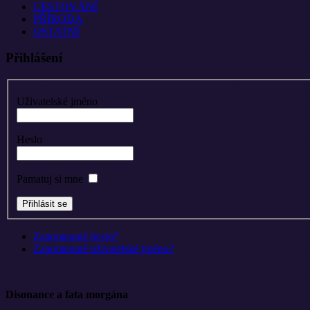
CESTOVÁNÍ
PŘÍRODA
OSTATNÍ
Přihlášení
Uživatelské jméno
Heslo
Pamatuj si mne
Zapomenuté heslo?
Zapomenuté uživatelské jméno?
Disonance a fata morgána