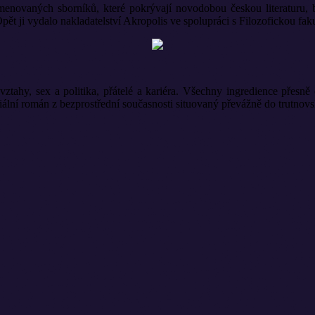
enovaných sborníků, které pokrývají novodobou českou literaturu, b
alo nakladatelství Akropolis ve spolupráci s Filozofickou fakult
vztahy, sex a politika, přátelé a kariéra. Všechny ingredience přesn
ciální román z bezprostřední současnosti situovaný převážně do trutnovs