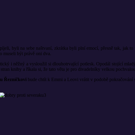
píjeli, byli na sebe naštvaní, zkrátka byli plní emocí, přesně tak, jak
to museli být právě oni dva.
tický i něžný a vysloužil si dlouhotrvající potlesk. Opodál stojící mlad
stran knihy a říkala si, že tato věta je pro divadelníky velkou pochval
u Řezníčkovi
bude chtít k Emmi a Leovi vrátit v podobě pokračování