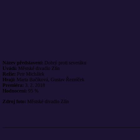
Název představení:
Dobrý proti severáku
Uvádí:
Městské divadlo Zlín
Režie:
Petr Michálek
Hrají:
Marta Bačíková, Gustav Řezníček
Premiéra:
3. 2. 2018
Hodnocení:
95 %
Zdroj foto:
Městské divadlo Zlín