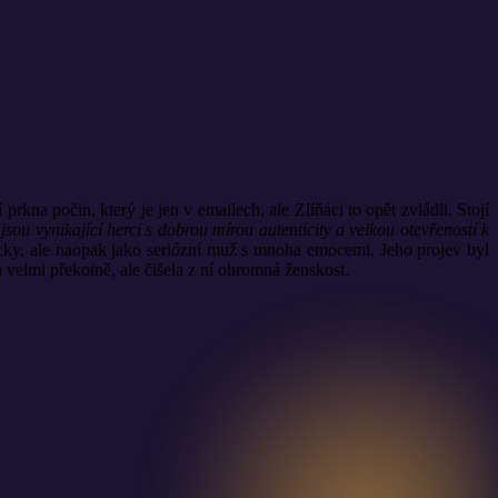
kna počin, který je jen v emailech, ale Zlíňáci to opět zvládli. Stojí
sou vynikající herci s dobrou mírou autenticity a velkou otevřeností k
ky, ale naopak jako seriózní muž s mnoha emocemi. Jeho projev byl
a velmi překotně, ale čišela z ní ohromná ženskost.