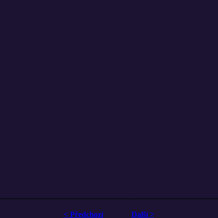
< Předchozí
Další >