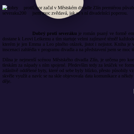
Únor začal v Městském divadle Zlín premiérou půvabné
jsem moc zvědavá, jak se s ní divadelníci poperou.
Dobrý proti severáku
je román psaný ve formě emai
dostane k Leovi Leikemu a tím startuje velmi zajímavé téměř každoden
kterém je jen Emma a Leo plného otázek, jistot i nejistot. Kniha je 
inscenaci zahlédla v programu divadla a na představení jsem se moc tě
Dílna je nejmenší scénou Městského divadla Zlín, je určena pro kom
tleskám za nápady s ním spojené. Především tedy za letáček ve formě
zdánlivě oddělené byty, které od sebe byly blízko, přesto působily
skvěle využít a navíc se na skle objevovala data komunikace a někdy 
děje.