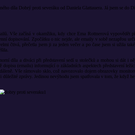
ho díla Dobrý proti severáku od Daniela Glattauera. Já jsem se do Díl
lů. Vše začíná v okamžiku, kdy chce Ema Rottnerová vypovědět předp
ní dopisování. Zpočátku o nic nejde, ale emaily v sobě nezapřou určitý 
velmi čtivá, přečetla jsem ji za jeden večer a po čase jsem si užila t
šila.
orní díla a diváci při představení sedí u stolečků a mohou si dát i n
 dopisu (emailu) informující o základních aspektech představení leží
 vzdáleně. Vše rámovalo sklo, což navozovalo dojem obrazovky monitoru
i důležité zprávy. Jedinou nevýhodu jsem spatřovala v tom, že když herc