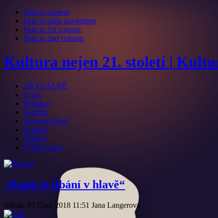
Skip to content
Skip to main navigation
Skip to 1st column
Skip to 2nd column
Kultura nejen 21. století | Kult
AKTUÁLNĚ
O nás
Redakce
Soutěže
Autorské čtení
Komiks
Odkazy
Tvůrčí psaní
„Psaní je líbání v hlavě“
Středa, 07 Únor 2018 11:51
Jana Langerová