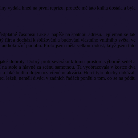
ny vydala hned na první reprízu, protože mě tato kniha dostala a byla
latné časopisu Like a napíše na špatnou adresu. Její email se tak
flirt a dochází k sbližování a budování vlastního vnitřního světa, ve
aké audioknižní podobu. Proto jsem měla velkou radost, když jsem tuto
ějaké dobroty. Dobrý proti severáku k tomu prostoru výborně seděl a
cí na stole a hlavně za scénu samotnou. Ta vyobrazovala v kostce dva
 a také budilo dojem uzavřeného akvária. Herci tyto plochy dokázali
i leželi, neměli diváci v zadních řadách ponětí o tom, co se na pódiu