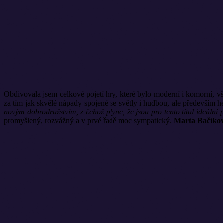
Obdivovala jsem celkové pojetí hry, které bylo moderní i komorní, vše
za tím jak skvělé nápady spojené se světly i hudbou, ale především 
novým dobrodružstvím, z čehož plyne, že jsou pro tento titul ideální 
promyšlený, rozvážný a v prvé řadě moc sympatický.
Marta Bačíko