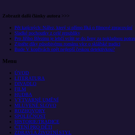
Zobrazit další články autora >>>
Pět kajícných: Nářez, který si přímo říká o filmové zpracování
Sladké pochoutky z celé republiky
Pro Jiřího Březinu je lehčí vcítit se do ženy za pokladnou potra
Zjistěte díky působivému románu více o sklářské tradici
Bude V kopřivách opět nejlepší českou detektivkou?
Menu
ÚVOD
LITERATURA
DIVADLO
FILM
HUDBA
VÝTVARNÉ UMĚNÍ
MLUVENÉ SLOVO
ROZHOVORY
SPOLEČNOST
HISTORIE/TRADICE
ČTENÍ PRO DĚTI
ZDRAVÍ A ŽIVOTNÍ STYL