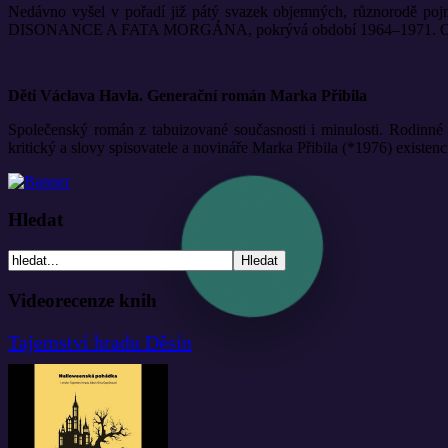
Nedávno vyšel v pořadí již pátý svazek objemných, různorodě pojm
DISONANCE A FATA MORGÁNA, pokrývá období 1964–1971. Opět ji vyd
Děti Václava Havla. Generační román Marka Přibila
Společenský román z tabuizované současnosti i minulosti. Rodinné 
kritický a slovy spisovatele a novináře Marka Přibila (*1976) existen
Hledat
Videorecenze knih
Tajemství hradu Děsín