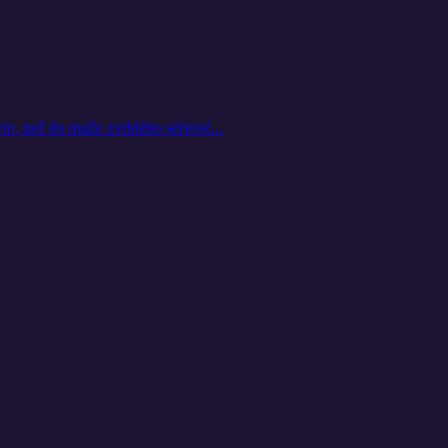
vin, než do muže zvrhlého sériové...