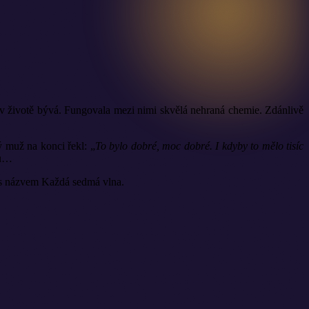
 to v životě bývá. Fungovala mezi nimi skvělá nehraná chemie. Zdánlivě
ý muž na konci řekl: „
To bylo dobré, moc dobré. I kdyby to mělo tisíc
ou…
 s názvem Každá sedmá vlna.