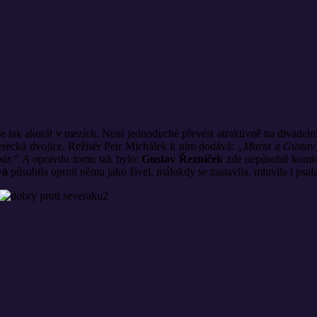
 tak akorát v mezích. Není jednoduché převést atraktivně na divadelní pr
herecká dvojice. Režisér Petr Michálek k nim dodává:
„Marta a Gustav j
pár.“
A opravdu tomu tak bylo:
Gustav Řezníček
zde nepůsobil komic
vá
působila oproti němu jako živel, málokdy se zastavila, mluvila i psal