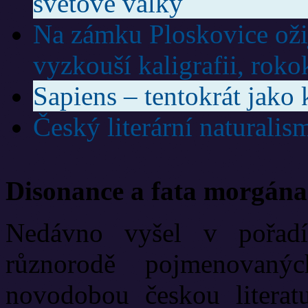
světové války
Na zámku Ploskovice ožije
vyzkouší kaligrafii, roko
Sapiens – tentokrát jako
Český literární naturalis
Disonance a fata morgána
Nedávno vyšel v pořadí
různorodě pojmenovanýc
novodobou českou literat