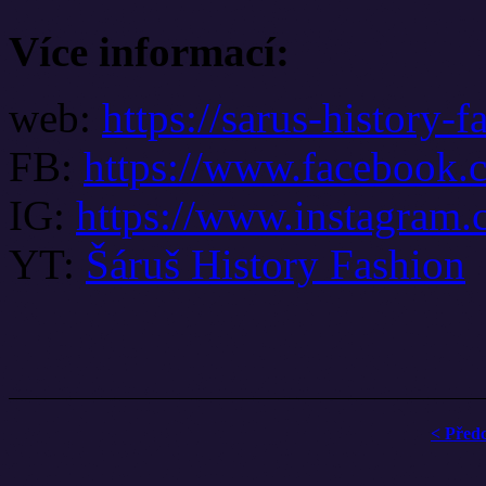
Více informací:
web:
https://sarus-history-f
FB:
https://www.facebook.c
IG:
https://www.instagram.
YT:
Šáruš History Fashion
< Před