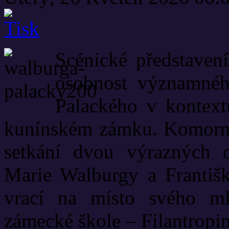
Scénické představen
osobnost významného
Palackého v kontext
kunínském zámku. Komorní 
setkání dvou výrazných o
Marie Walburgy a Františk
vrací na místo svého ml
zámecké škole – Filantropi