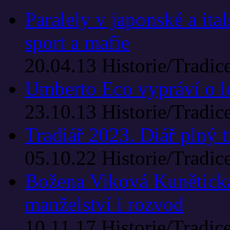
Paralely v japonské a ital
sport a mafie
20.04.13
Historie/Tradic
Umberto Eco vypráví o l
23.10.13
Historie/Tradic
Tradiář 2023. Diář plný t
05.10.22
Historie/Tradic
Božena Viková Kunětická
manželství i rozvod
10.11.17
Historie/Tradic