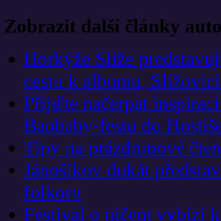
Zobrazit další články aut
Horkýže Slíže predstavu
cestu k albumu, Slížovici
Přijďte načerpat inspirac
Baobaby-festu do Hostiš
Tipy na prázdninové čten
Jánošíkov dukát představí
folkoru
Festival o ničem vybízí 