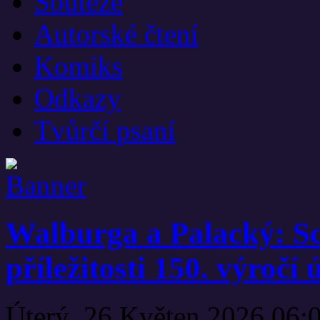
Soutěže
Autorské čtení
Komiks
Odkazy
Tvůrčí psaní
Walburga a Palacký: Sc
příležitosti 150. výroč
Úterý, 26 Květen 2026 06: