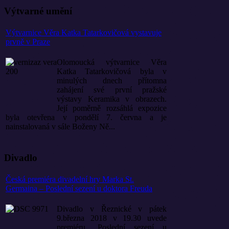
Výtvarné umění
Výtvarnice Věra Katka Tatarkovičová vystavuje
prvně v Praze
Olomoucká výtvarnice Věra
Katka Tatarkovičová byla v
minulých dnech přítomna
zahájení své první pražské
výstavy Keramika v obrazech.
Její poměrně rozsáhlá expozice
byla otevřena v pondělí 7. června a je
nainstalovaná v sále Boženy Ně...
Divadlo
Česká premiéra divadelní hry Marka St.
Germaina – Poslední sezení u doktora Freuda
Divadlo v Řeznické v pátek
9.března 2018 v 19.30 uvede
premiéru „Poslední sezení u