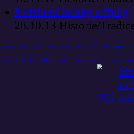
Podzimní hrátky s šípky
28.10.13
Historie/Tradic
kapela
umění
českých
čtení
zví
současnosti
vyprávění
vydávají
všechny
ročník
příběhy
divadla
láska
divadlo
přináší
které
praze
uvede
první
vydává