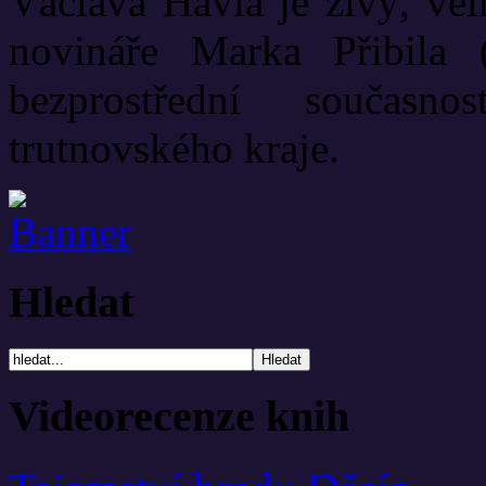
Václava Havla je živý, vel
novináře Marka Přibila 
bezprostřední současn
trutnovského kraje.
Hledat
Videorecenze knih