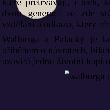
které přetrvávají, i těch, 
dvou generací se zde st
vzdělání a odkazu, který př
Walburga a Palacký je k
příběhem o návratech, bilan
uzavírá jednu životní kapito