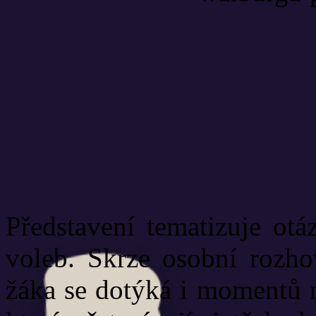
Představení tematizuje otá
voleb. Skrze osobní rozhov
žáka se dotýká i momentů 