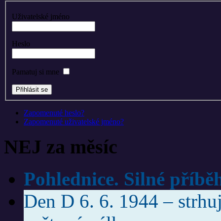
Uživatelské jméno
Heslo
Pamatuj si mne
Zapomenuté heslo?
Zapomenuté uživatelské jméno?
NEJ za měsíc
Pohlednice. Silné příbě
Den D 6. 6. 1944 – strhuj