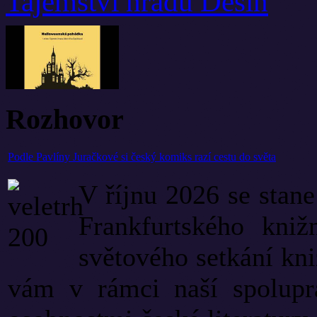
Tajemství hradu Děsín
Rozhovor
Podle Pavlíny Juračkové si český komiks razí cestu do světa
V říjnu 2026 se stan
Frankfurtského kniž
světového setkání kni
vám v rámci naší spoluprá