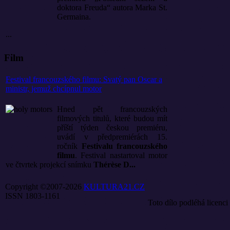
doktora Freuda“ autora Marka St.
Germaina.
...
Film
Festival francouzského filmu: Svatý pan Oscar a
ministr, jemuž chcípnul motor
Hned pět francouzských
filmových titulů, které budou mít
příští týden českou premiéru,
uvádí v předpremiérách 15.
ročník
Festivalu francouzského
filmu
. Festival nastartoval motor
ve čtvrtek projekcí snímku
Thérèse D...
Copyright ©2007-2026
KULTURA21.CZ
ISSN 1803-1161
Toto dílo podléhá licenci