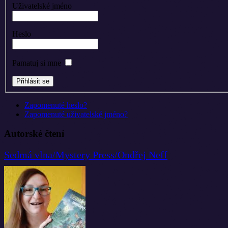
Uživatelské jméno
Heslo
Pamatuj si mne
Zapomenuté heslo?
Zapomenuté uživatelské jméno?
Autorské čtení
Sedmá vlna/Mystery Press/Ondřej Neff