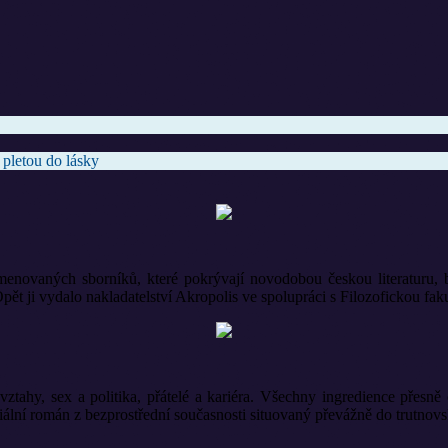
 pletou do lásky
enovaných sborníků, které pokrývají novodobou českou literaturu, b
alo nakladatelství Akropolis ve spolupráci s Filozofickou fakult
vztahy, sex a politika, přátelé a kariéra. Všechny ingredience přesn
ciální román z bezprostřední současnosti situovaný převážně do trutnovs