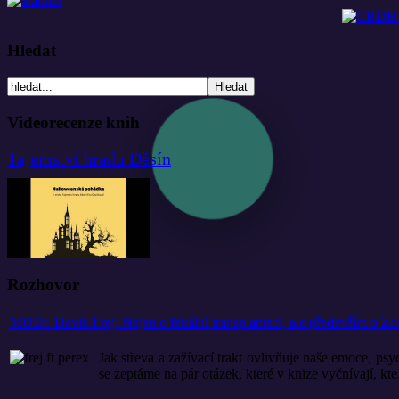
Hledat
Videorecenze knih
Tajemství hradu Děsín
Rozhovor
MUDr. David Frej: Nejen o fekální transplantaci, ale především o Zd
Jak střeva a zažívací trakt ovlivňuje naše emoce, p
se zeptáme na pár otázek, které v knize vyčnívají, kte.