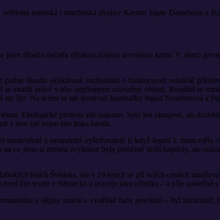
 svědomí autorská i manželská dvojice Kerstin Signe Danielsson a R
 že jsem dlouho nečetla nějakou dobrou severskou krimi. V rámci prvotn
adne dlouho očekávané rozhodnutí o budoucnosti rozsáhlé přírodní re
ří se ztratili právě v této nepřístupné zalesněné oblasti. Rozjíždí se 
ná nic říct. Na scénu se tak dostávají komisařky Ingrid Nyströmová a S
 témat. Ekologické protesty zde nakonec byly jen okrajové, ale dozvěd
lt a moc mě nejen tato linka bavila.
i neohrožení a nesmrtelní vyšetřovatelé (i když Ingrid k tomu měla 
a na co jsem si musela zvyknout byly poměrně delší kapitoly, ale nako
ubokých lesích Švédska, ale v 19 letech se při svých cestách zamilova
yní žije trvale v Německu a pracuje jako učitelka – a píše společn
nistiku a dějiny umění a vystřídal řadu povolání – byl záchranář, ba