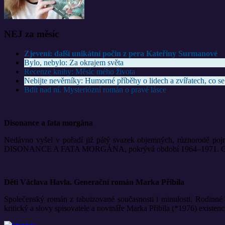
NEJ za měsíc
Zjevení: další unikátní počin z pera Kateřiny Surmanové
Bylo, nebylo: Za okrajem světa
Recenze knihy: Měsíc mého života
Nebijte nevěrníky: Humorné příběhy o lidech a zvířatech, co se
Bdít nad ní. Mysteriózní román o pravé lásce
Disonance a fata morgána
Nedávno vyšel v pořadí již pátý svazek objemných, různorodě pojm
DISONANCE A FATA MORGÁNA, pokrývá období 1964–1971. Opět ji vyd
Děti Václava Havla. Generační román Marka Přibila
Společenský román z tabuizované současnosti i minulosti. Rodinné 
kritický a slovy spisovatele a novináře Marka Přibila (*1976) existen