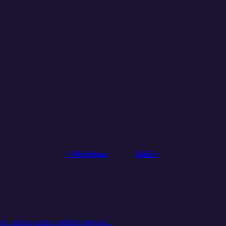
< Předchozí
Další >
vin, než do muže zvrhlého sériové...