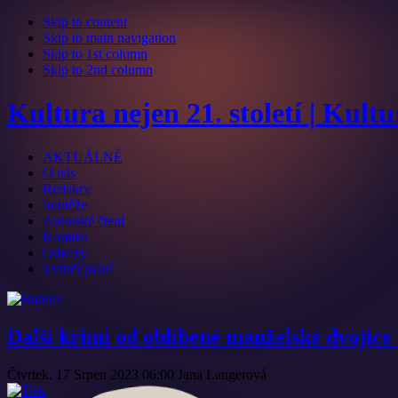
Skip to content
Skip to main navigation
Skip to 1st column
Skip to 2nd column
Kultura nejen 21. století | Kult
AKTUÁLNĚ
O nás
Redakce
Soutěže
Autorské čtení
Komiks
Odkazy
Tvůrčí psaní
Další krimi od oblíbené manželské dvojice 
Čtvrtek, 17 Srpen 2023 06:00
Jana Langerová