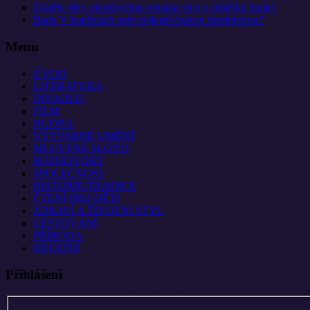
Zjistěte díky působivému románu více o sklářské tradici
Bude V kopřivách opět nejlepší českou detektivkou?
Menu
ÚVOD
LITERATURA
DIVADLO
FILM
HUDBA
VÝTVARNÉ UMĚNÍ
MLUVENÉ SLOVO
ROZHOVORY
SPOLEČNOST
HISTORIE/TRADICE
ČTENÍ PRO DĚTI
ZDRAVÍ A ŽIVOTNÍ STYL
CESTOVÁNÍ
PŘÍRODA
OSTATNÍ
Přihlášení