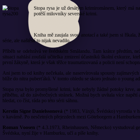
Stopa rysa je už desátým krimirománem, který má na
potěší milovníky severské krimi.
Kniha mě zaujala svou anotací a také jsem si říkala,
série, ale naštěstí to nijak nevadilo.
Příběh se odehrává ve švédském Smålandu. Tam krátce předtím, než p
situaci nahlásí zoufalá učitelka zmizení účastníků školní exkurze, kte
první žákyně, která je však těžce traumatizovaná a policii není schop
Ani jsem to od knihy nečekala, ale naservírovala spousty zajímavých
blíže do nitra puberťáků. V tomto ohledu se skoro jednalo o young adu
Stopa rysa bylo promyšlené krimi, kde nebyly žádné potoky krve, an
příběhu, až do závěrečných stránek. Možná bych uvítala více napětí 
hledat, co číst, ráda po této sérii sáhnu.
Kerstin Signe Danielssonová
(* 1983, Växjö, Švédsko) vyrostla v hl
v kavárně. Po nesčetných přejezdech mezi Göteborgem a Hamburkem n
Roman Voosen
(* 4.3.1973, Rheinhausen, Německo) vystudoval germa
Švédska, nyní žije v Hamburku, učí a píše knihy.