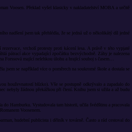
oman Voosen. Překlad vyšel klasicky v nakladatelství MOBA a určitě
ího nadšení jsem tak přehlédla, že se jedná už o několikátý díl jedné
zervace, vrcholí protesty proti kácení lesa. A právě v této vypjaté
rozsáhlá pátrací akce vypadající zpočátku bezvýchodně. Záhy je nalezena
tina Forssová mající nelehkou úlohu a hrající souboj s časem…
ěla jsem se například více o poměrech na soukromé škole a dostala se
svou houževnatostí blízko). Vše se postupně odkrývalo a zapadalo do
nec nebyly žádnou překážkou při čtení. Knihu jsem si užila a až budu
la do Hamburku. Vystudovala tam historii, učila švédštinu a pracovala
ě s Romanem Voosenem.
rman, hudební publicista i dělník v továrně. Často a rád cestoval do