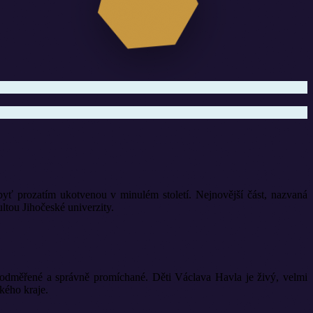
yť prozatím ukotvenou v minulém století. Nejnovější část, nazvaná
ou Jihočeské univerzity.
ě odměřené a správně promíchané. Děti Václava Havla je živý, velmi
kého kraje.