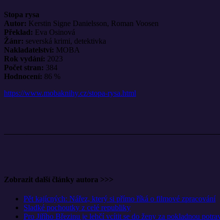
Stopa rysa
Autor:
Kerstin Signe Danielsson, Roman Voosen
Překlad:
Eva Osinová
Žánr:
severská krimi, detektivka
Nakladatelství:
MOBA
Rok vydání:
2023
Počet stran:
384
Hodnocení:
86 %
https://www.mobaknihy.cz/stopa-rysa.html
Zobrazit další články autora >>>
Pět kajícných: Nářez, který si přímo říká o filmové zpracování
Sladké pochoutky z celé republiky
Pro Jiřího Březinu je lehčí vcítit se do ženy za pokladnou potra