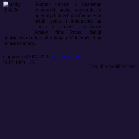
Skupina umělců z Akademie
výtvarných umění upozornila v
uplynulých dnech prostřednictvím
médií, petice i dokumentů na
situaci v akciové společnosti
Krátký film Praha, žádají
ministerstvo kultury, aby konalo. V interpelaci na
ministra kultury...
Copyright ©2007-2026
KULTURA21.CZ
ISSN 1803-1161
Toto dílo podléhá licenci