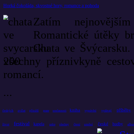
Horká čokoláda, skvostné hory, romance a pohoda
Zatím nejnovější
Romantické útěky bri
Chata ve Švýcarsku. 
všechny příznivkyně cestov
romancí.
...
kniha
příběhy
českých
zvířat
přináší
praze
současnosti
vyprávění
vydávají
festival
české
kapela
hudby
život
čtení
umění
alb
srdce
všechny