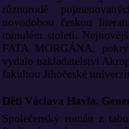
různorodě pojmenovanýc
novodobou českou literat
minulém století. Nejnově
FATA MORGÁNA, pokrývá
vydalo nakladatelství Akrop
fakultou Jihočeské univerzit
Děti Václava Havla. Gene
Společenský román z tabui