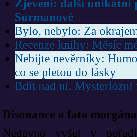
Zjevení: další unikátní
Surmanové
Bylo, nebylo: Za okrajem
Recenze knihy: Měsíc mé
Nebijte nevěrníky: Humor
co se pletou do lásky
Bdít nad ní. Mysteriózní
Disonance a fata morgána
Nedávno vyšel v pořadí