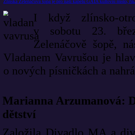
Zlínská Zelenáčova šopa je pro naši kapelu GAIA kultovní místo, ří
I když zlínsko-ot
v sobotu 23. břez
Zelenáčově šopě, ná
Vladanem Vavrušou je hlav
o nových písničkách a nahrá.
Marianna Arzumanová: Di
dětství
Založila Divadlo MA a diva