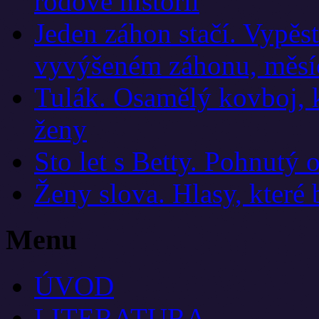
rodové historii
Jeden záhon stačí. Vypěst
vyvýšeném záhonu, měsí
Tulák. Osamělý kovboj, ků
ženy
Sto let s Betty. Pohnutý 
Ženy slova. Hlasy, které
Menu
ÚVOD
LITERATURA