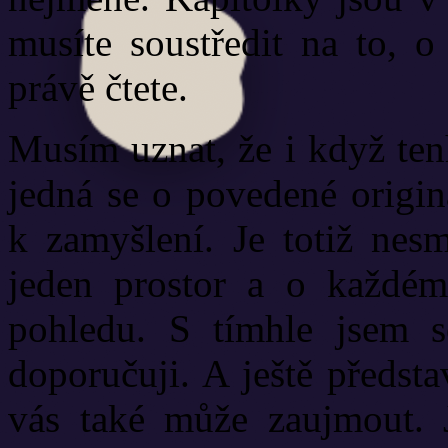
musíte soustředit na to, o
právě čtete.
Musím uznat, že i když ten
jedná se o povedené origin
k zamyšlení. Je totiž nesm
jeden prostor a o každém 
pohledu. S tímhle jsem se
doporučuji. A ještě předsta
vás také může zaujmout. J