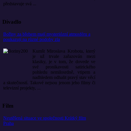
představuje svá ...
Divadlo
Bořiny za břehem mají mysteriózní atmosféru a
poukazují na různé podoby zla
Kumšt Miroslava Krobota, který
je už trvale zařazován mezi
klasiky, je v tom, že dovede ve
své pronikavosti satirického
pohledu nemilosrdně, vtipem a
nadhledem odhalit pravý stav věcí
a skutečností. Takové nejsou jenom jeho filmy či
televizní projekty, ...
Film
Neutěšená situace ve společnosti Krátký film
Praha