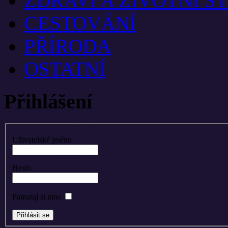
ZDRAVÍ A ŽIVOTNÍ S
CESTOVÁNÍ
PŘÍRODA
OSTATNÍ
Přihlášení
Uživatelské jméno
Heslo
Pamatuj si mne