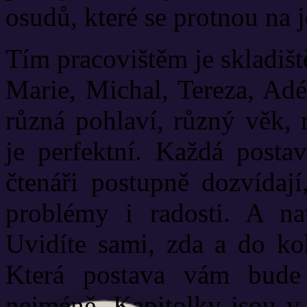
osudů, které se protnou na 
Tím pracovištěm je skladišt
Marie, Michal, Tereza, Adé
různá pohlaví, různý věk, 
je perfektní. Každá posta
čtenáři postupně dozvídají
problémy i radosti. A nav
Uvidíte sami, zda a do koh
Která postava vám bude n
nejméně. Kapitolky jsou v 