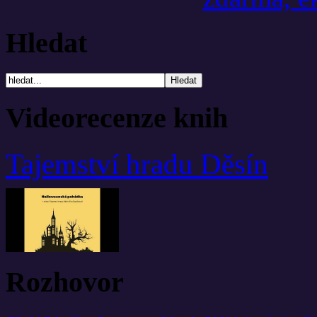
Hledat
Videorecenze knih
Tajemství hradu Děsín
Rozhovor