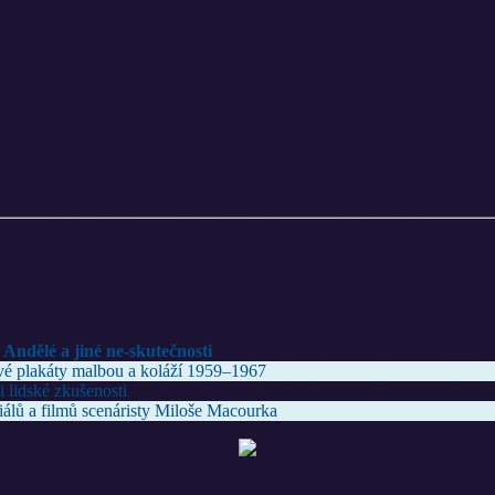
Andělé a jiné ne-skutečnosti
mové plakáty malbou a koláží 1959–1967
 lidské zkušenosti
álů a filmů scenáristy Miloše Macourka