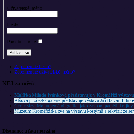
Uživatelské jméno
Heslo
Pamatuj si mne
Zapomenuté heslo?
Zapomenuté uživatelské jméno?
NEJ za měsíc
Malířka Milada Ivánková představuje v Kroměříži výstavu 
Alšova jihočeská galerie představuje výstavu Jiří Balcar: Fil
Černé slzy: Monumentální grafika jako záznam paměti, krajiny i
Muzeum Kroměřížska zve na výstavu kostýmů a rekvizit ze seri
Disonance a fata morgána