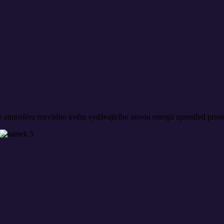
 atmosféru rozvitého květu vydávajícího novou energii uprostřed prost