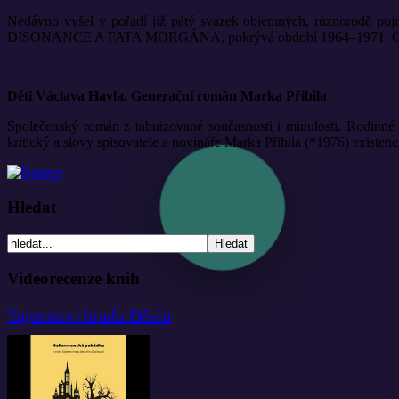
Nedávno vyšel v pořadí již pátý svazek objemných, různorodě pojm
DISONANCE A FATA MORGÁNA, pokrývá období 1964–1971. Opět ji vyd
Děti Václava Havla. Generační román Marka Přibila
Společenský román z tabuizované současnosti i minulosti. Rodinné 
kritický a slovy spisovatele a novináře Marka Přibila (*1976) existen
Hledat
Videorecenze knih
Tajemství hradu Děsín