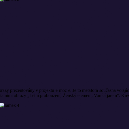
obrazy prezentovány v projektu e-moc-e. Je to metafora současna volajíc
ostatními obrazy „Letní probouzení, Ženský element, Vonící jarem“. Kr