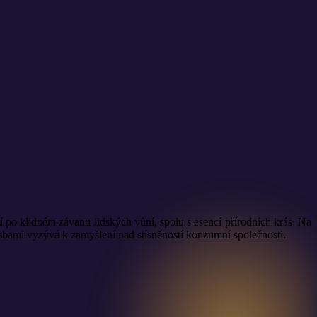
í po klidném závanu lidských vůní, spolu s esencí přírodních krás. Na
esbami vyzývá k zamyšlení nad stísněností konzumní společnosti.