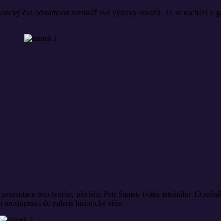
stický čas odstartoval vernisáž své výstavy obrazů. Ta se nachází v ga
rezentace této tvorby, přichází Petr Samek (vítěz letošního 13.roční
prostupem i do galerie historické věže.