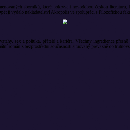
enovaných sborníků, které pokrývají novodobou českou literaturu, b
alo nakladatelství Akropolis ve spolupráci s Filozofickou fakult
vztahy, sex a politika, přátelé a kariéra. Všechny ingredience přesn
ciální román z bezprostřední současnosti situovaný převážně do trutnovs