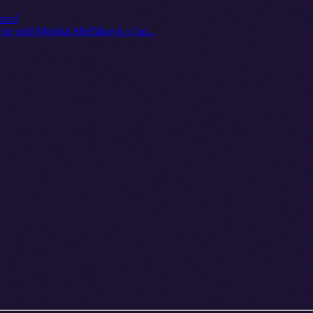
rací
i se stali Monika Melčáková a Jan...