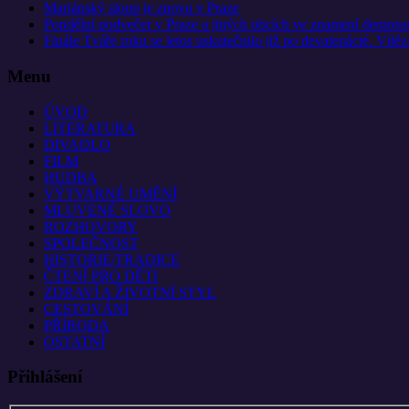
Mariánský sloup je znovu v Praze
Pondělní podvečer v Praze a jiných obcích ve znamení demonst
Finále Tváře roku se letos uskutečnilo již po devatenácté. Vítěz
Menu
ÚVOD
LITERATURA
DIVADLO
FILM
HUDBA
VÝTVARNÉ UMĚNÍ
MLUVENÉ SLOVO
ROZHOVORY
SPOLEČNOST
HISTORIE/TRADICE
ČTENÍ PRO DĚTI
ZDRAVÍ A ŽIVOTNÍ STYL
CESTOVÁNÍ
PŘÍRODA
OSTATNÍ
Přihlášení