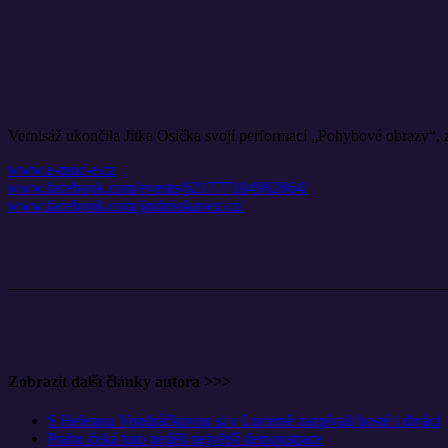
Vernisáž ukončila Jitka Osička svojí performací „Pohybové obrazy“, z
www.e-moc-e.cz
www.facebook.com/events/621777104982864/
www.facebook.com/jindrisskavez.cz/
Zobrazit další články autora >>>
S Helenou Vondráčkovou si v Lucerně zazpívali hosté i diváci
Prahu čeká tuto neděli největší demonstrace