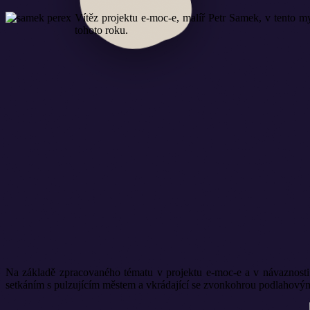
Vítěz projektu e-moc-e, malíř Petr Samek, v tento my
tohoto roku.
Na základě zpracovaného tématu v projektu e-moc-e a v návaznosti p
setkáním s pulzujícím městem a vkrádající se zvonkohrou podlahovým 