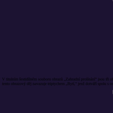
V titulním šestidílném souboru obrazů „Zahradní prolínání“ jsou tři 
tento obrazový děj navazuje triptychem „Bytí,“ jenž dotváří spolu s 