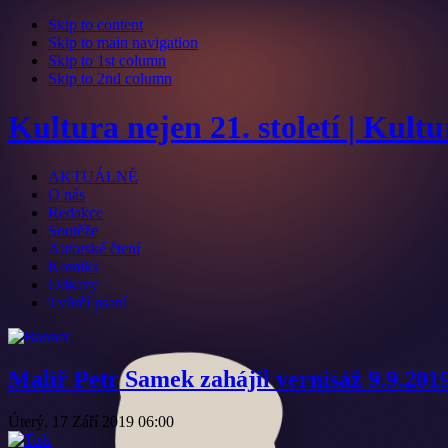
Skip to content
Skip to main navigation
Skip to 1st column
Skip to 2nd column
Kultura nejen 21. století | Kult
AKTUÁLNĚ
O nás
Redakce
Soutěže
Autorské čtení
Komiks
Odkazy
Tvůrčí psaní
Malíř Petr Samek zahájil vernisáž 9.9.2019
Úterý, 17 Září 2019 06:00