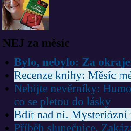
NEJ za měsíc
Bylo, nebylo: Za okraj
Recenze knihy: Měsíc mé
Nebijte nevěrníky: Humor
co se pletou do lásky
Bdít nad ní. Mysteriózní
Příběh slunečnice. Zakáz