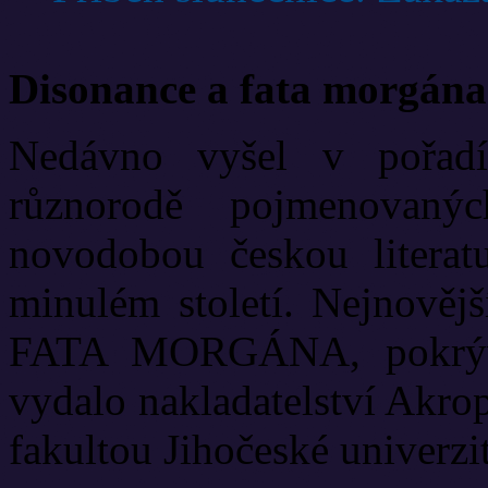
Disonance a fata morgána
Nedávno vyšel v pořadí
různorodě pojmenovanýc
novodobou českou literat
minulém století. Nejnově
FATA MORGÁNA, pokrývá
vydalo nakladatelství Akrop
fakultou Jihočeské univerzit