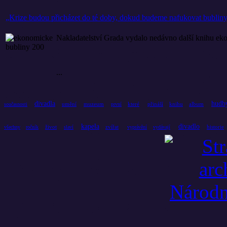
„Krize budou přicházet do té doby, dokud budeme nafukovat bubliny
Nakladatelství Grada vydalo nedávno další knihu e
...
divadla
hudb
umění
muzeum
které
přináší
knihu
album
současnosti
první
kapela
divadlo
život
zvířat
historie
všechny
ročník
slaví
vyprávění
vydávají