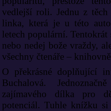
popularitu, přestože ten
vedlejší roli. Jednu z těch
linka, která je u této aut
letech populární. Tentokrá
nebo nedej bože vraždy, al
všechny čtenáře – knihovně
O překrásné doplňující in
Buchalová. Jednoznačn
zajímavého dílka pro dě
potenciál. Tuhle knížku si