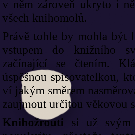
v něm zároveň ukryto i ně
všech knihomolů.
Právě tohle by mohla být l
vstupem do knižního s
začínající se čtením. Kl
úspěšnou spisovatelkou, kt
ví jakým směrem nasměrova
zaujmout určitou věkovou so
Knihožrouti
si už svým n