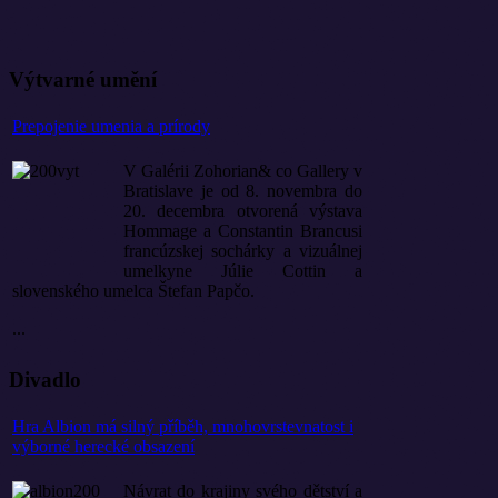
Výtvarné umění
Prepojenie umenia a prírody
V Galérii Zohorian& co Gallery v
Bratislave je od 8. novembra do
20. decembra otvorená výstava
Hommage a Constantin Brancusi
francúzskej sochárky a vizuálnej
umelkyne Júlie Cottin a
slovenského umelca Štefan Papčo.
...
Divadlo
Hra Albion má silný příběh, mnohovrstevnatost i
výborné herecké obsazení
Návrat do krajiny svého dětství a