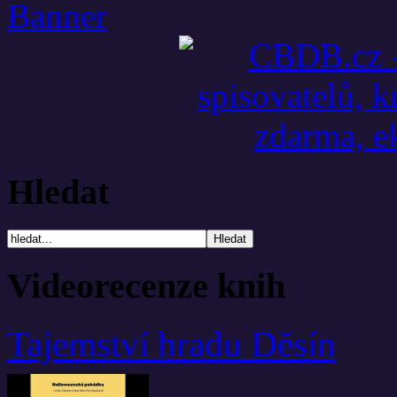
Hledat
Videorecenze knih
Tajemství hradu Děsín