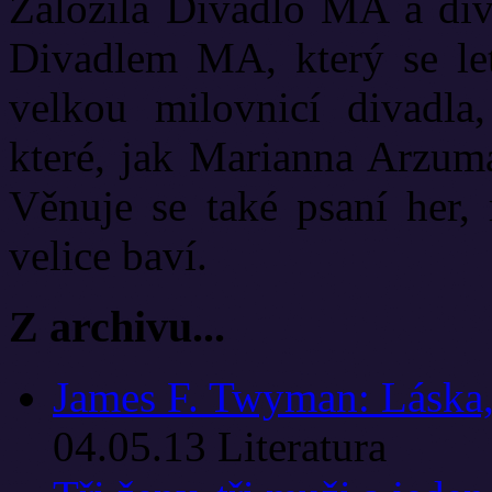
Založila Divadlo MA a diva
Divadlem MA, který se let
velkou milovnicí divadla
které, jak Marianna Arzuma
Věnuje se také psaní her, 
velice baví.
Z archivu...
James F. Twyman: Láska,
04.05.13
Literatura