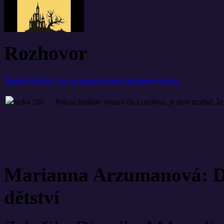
Rozhovor
Šárka Eliášová: Tak se prozpívávám a protancovávám...
Pokud hodláte vyrazit do Londýna, je dost možné, že
Marianna Arzumanová: Di
dětství