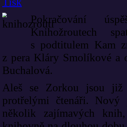
Pokračování ús
Knihožroutech spa
s podtitulem Kam z
z pera Kláry Smolíkové a o
Buchalová.
Aleš se Zorkou jsou již 
protřelými čtenáři. Nový 
několik zajímavých knih
knihovně na dlouhou dobu 