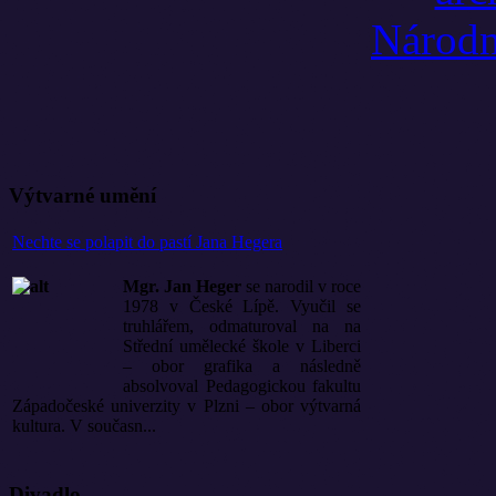
Výtvarné umění
Nechte se polapit do pastí Jana Hegera
Mgr. Jan Heger
se narodil v roce
1978 v České Lípě. Vyučil se
truhlářem, odmaturoval na na
Střední umělecké škole v Liberci
– obor grafika a následně
absolvoval Pedagogickou fakultu
Západočeské univerzity v Plzni – obor výtvarná
kultura. V současn...
Divadlo