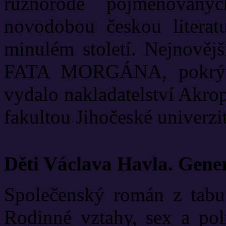
různorodě pojmenovanýc
novodobou českou literat
minulém století. Nejnově
FATA MORGÁNA, pokrývá
vydalo nakladatelství Akrop
fakultou Jihočeské univerzit
Děti Václava Havla. Gene
Společenský román z tabui
Rodinné vztahy, sex a poli