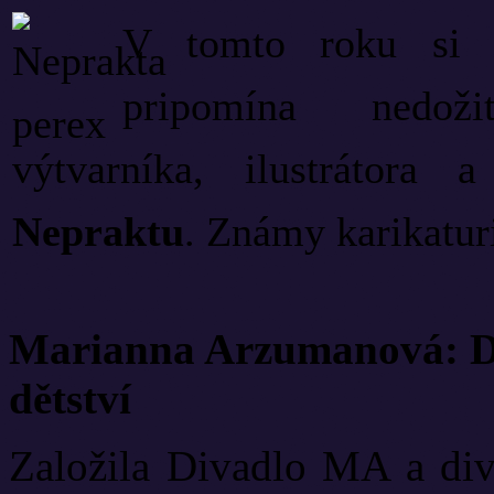
V tomto roku si k
pripomína nedoži
výtvarníka, ilustrátora 
Nepraktu
. Známy karikaturi
Marianna Arzumanová: Di
dětství
Založila Divadlo MA a diva