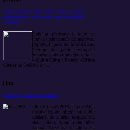
Cirkus Cirkör, Cahin Caha a Cirk La Putyka
připravují pro Letní Letnou společný projekt
Lacrimae
Unikátní představení, které se
jindy a jinde nebude již opakovat,
připravují pouze pro letošní
Letní
Letnou
tři přední evropské
soubory z oblasti nového cirkusu
–
Cahin Caha
z Francie,
Cirkus
Cirkör
ze Švédska a <...
Film
V hlavě je o zábavu postaráno
Film V hlavě (2015) je pro děti a
dospívající, ale přitom tak dobře
udělaný, že z něho nespustí oči
snad nikdo, koho tohle téma
zajímá. Dá se říct, že kdo se na