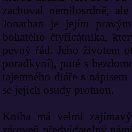
zachoval nemilosrdně, ale
Jonathan je jejím pravý
bohatého čtyřicátníka, kte
pevný řád. Jeho životem ot
poradkyní), poté s bezdom
tajemného diáře s nápisem 
se jejich osudy protnou.
Kniha má velmi zajímavý
zároveň předvídatelný námět