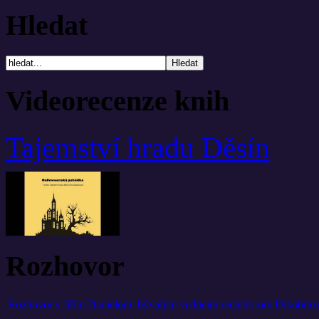
Hledat
Videorecenze knih
Tajemství hradu Děsín
Rozhovor
Rozhovor s Jiřím Danielom, bývalým vedúcim redaktorom Dikobrazu o