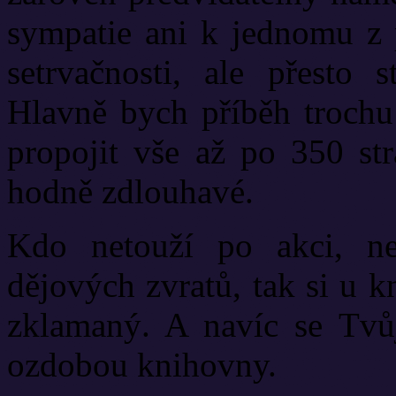
sympatie ani k jednomu z p
setrvačnosti, ale přesto 
Hlavně bych příběh trochu 
propojit vše až po 350 st
hodně zdlouhavé.
Kdo netouží po akci, ne
dějových zvratů, tak si u 
zklamaný. A navíc se Tvůj
ozdobou knihovny.