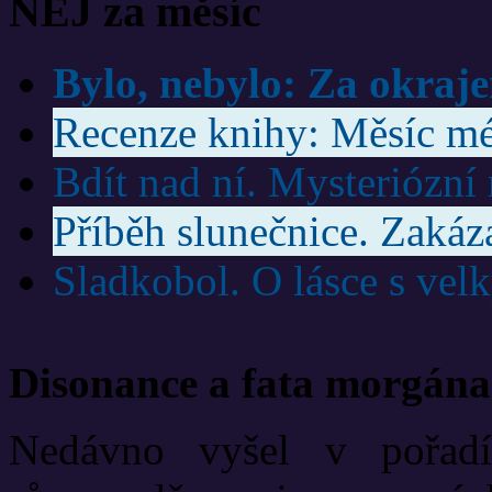
NEJ za měsíc
Bylo, nebylo: Za okraj
Recenze knihy: Měsíc mé
Bdít nad ní. Mysteriózní
Příběh slunečnice. Zakáz
Sladkobol. O lásce s ve
Disonance a fata morgána
Nedávno vyšel v pořadí