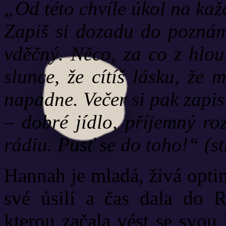
„Od této chvíle úkol na kaž
Zapiš si dozadu do poznáme
vděčný. Něco, za co z hloub
slunce, že cítíš lásku, že 
napadne. Večer si pak zapisu
– dobré jídlo, příjemný ro
rádiu. Pusť se do toho!“ (st
Hannah je mladá, živá optim
své úsilí a čas dala do R
kterou začala vést se svou