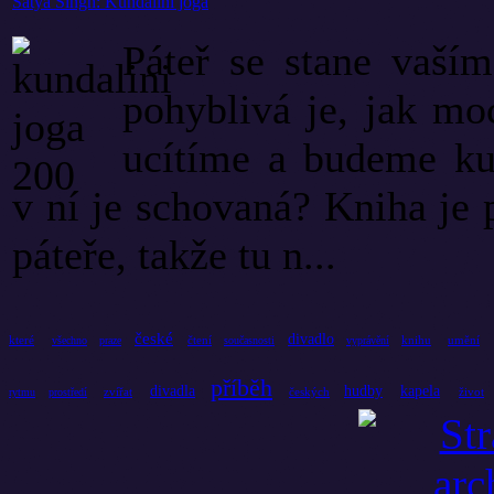
Satya Singh: Kundaliní jóga
Páteř se stane vaší
pohyblivá je, jak mo
ucítíme a budeme kul
v ní je schovaná? Kniha je
páteře, takže tu n...
české
divadlo
které
čtení
knihu
umění
všechno
praze
současnosti
vyprávění
příběh
divadla
hudby
kapela
zvířat
českých
život
rytmu
prostředí