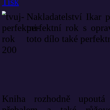
Nakladatelství Ikar 
perfektní rok s opr
toto dílo také perfekt
Kniha rozhodně upoutá
přebalem a také růžovo