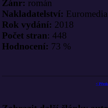
Žánr:
román
Nakladatelství:
Euromediag
Rok vydání:
2018
Počet stran
: 448
Hodnocení:
73 %
< Před