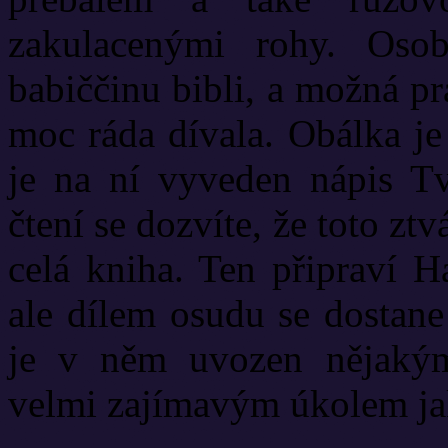
zakulacenými rohy. Oso
babiččinu bibli, a možná p
moc ráda dívala. Obálka je
je na ní vyveden nápis Tv
čtení se dozvíte, že toto zt
celá kniha. Ten připraví H
ale dílem osudu se dostan
je v něm uvozen nějakým
velmi zajímavým úkolem jak