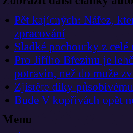
Zobrazit další články aut
Pět kajícných: Nářez, kte
zpracování
Sladké pochoutky z celé 
Pro Jiřího Březinu je leh
potravin, než do muže zvr
Zjistěte díky působivému
Bude V kopřivách opět ne
Menu