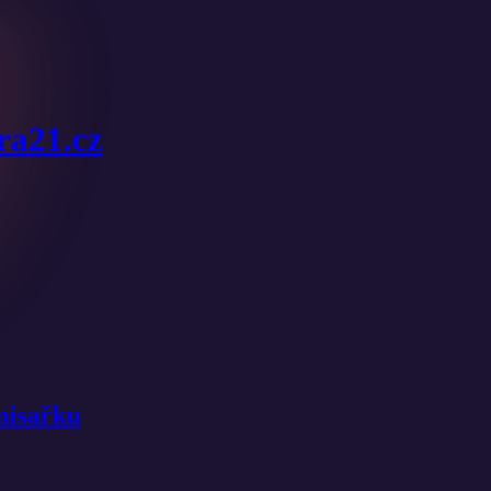
ura21.cz
misařku