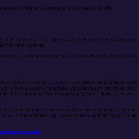
oušci nepřijdou, ale rozhodně se i tak mají na co těšit.
letního slunovratu se však stane vražda, tedy po něm je nalezeno tělo.
skrývá a kde je pravda?
iktivní, ale působí věrohodně a já při čtení měla pocit, že bych se na
brala práci na kriminálce, protože si od dětství velmi vážila dobrých
aby to byla schopná kriminalistka, ale zůstávala při tom ženou. Tedy
dě. Takové kriminalistky mi připadají jako klišé,“
dodala s tím, že se
ždy mě překvapilo, když jsem se dozvěděla něco nového a v závěru mi
e je u nás tak oblíbená a já ji jednou musím „dohnat“ a přečíst si od
a nečekaných zvratů!