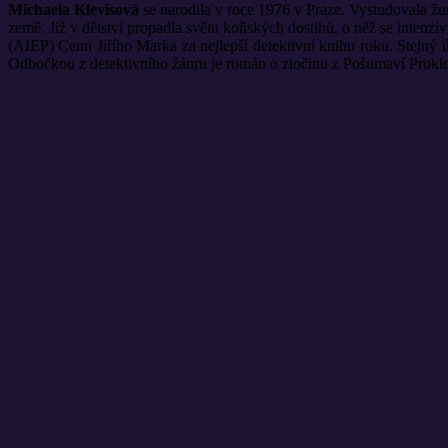
Michaela Klevisová
se narodila v roce 1976 v Praze. Vystudovala žur
země. Již v dětství propadla světu koňských dostihů, o něž se intenzi
(AIEP) Cenu Jiřího Marka za nejlepší detektivní knihu roku. Stejn
Odbočkou z detektivního žánru je román o zločinu z Pošumaví Prokletý