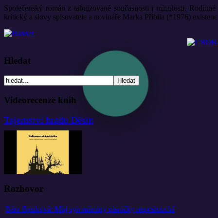
Společenský román z tabuizované současnosti i minulosti. Rodinné 
kritický a slovy spisovatele a novináře Marka Přibila (*1976) existen
Hledat
Videorecenze knih
Tajemství hradu Děsín
Rozhovor
Bára Basiková: Můj syn máminy písničky neposlouchá