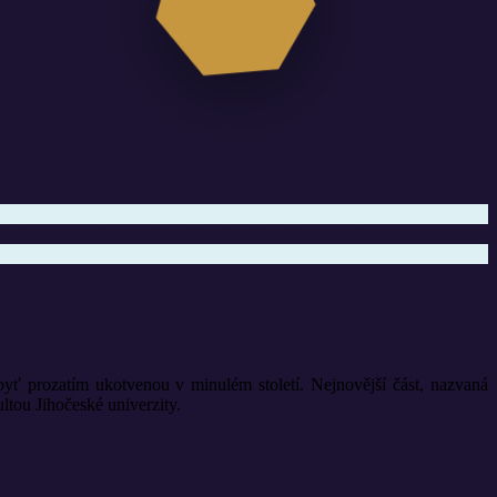
yť prozatím ukotvenou v minulém století. Nejnovější část, nazvaná
ou Jihočeské univerzity.