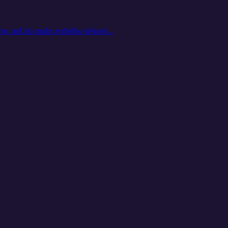
vin, než do muže zvrhlého sériové...