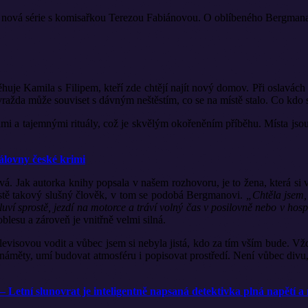
nová série s komisařkou Terezou Fabiánovou. O oblíbeného Bergmana fan
huje Kamila s Filipem, kteří zde chtějí najít nový domov. Při oslavách 
 vražda může souviset s dávným neštěstím, co se na místě stalo. Co kdo 
mi a tajemnými rituály, což je skvělým okořeněním příběhu. Místa jsou f
álovny české krimi
á. Jak autorka knihy popsala v našem rozhovoru, je to žena, která si vy
prostě takový slušný člověk, v tom se podobá Bergmanovi.
„Chtěla jsem, 
í sprostě, jezdí na motorce a tráví volný čas v posilovně nebo v hospo
oblesu a zároveň je vnitřně velmi silná.
levisovou vodit a vůbec jsem si nebyla jistá, kdo za tím vším bude. V
áměty, umí budovat atmosféru i popisovat prostředí. Není vůbec divu, ž
– Letní slunovrat je inteligentně napsaná detektivka plná napětí 