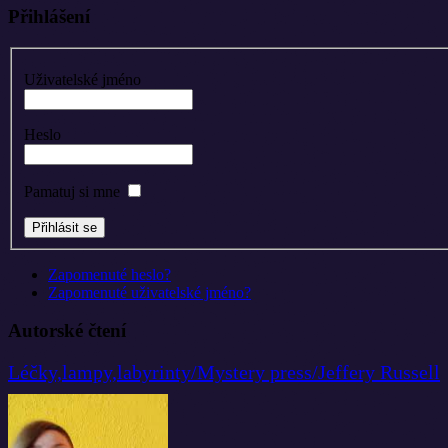
Přihlášení
Uživatelské jméno
Heslo
Pamatuj si mne
Zapomenuté heslo?
Zapomenuté uživatelské jméno?
Autorské čtení
Léčky,lampy,labyrinty/Mystery press/Jeffery Russell