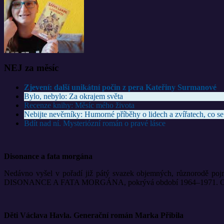
NEJ za měsíc
Zjevení: další unikátní počin z pera Kateřiny Surmanové
Bylo, nebylo: Za okrajem světa
Recenze knihy: Měsíc mého života
Nebijte nevěrníky: Humorné příběhy o lidech a zvířatech, co se
Bdít nad ní. Mysteriózní román o pravé lásce
Disonance a fata morgána
Nedávno vyšel v pořadí již pátý svazek objemných, různorodě pojm
DISONANCE A FATA MORGÁNA, pokrývá období 1964–1971. Opět ji vyd
Děti Václava Havla. Generační román Marka Přibila