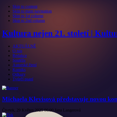
Skip to content
Skip to main navigation
Skip to 1st column
Skip to 2nd column
Kultura nejen 21. století | Kult
AKTUÁLNĚ
O nás
Redakce
Soutěže
Autorské čtení
Komiks
Odkazy
Tvůrčí psaní
Michaela Klevisová představuje novou ko
Čtvrtek, 29 Květen 2025 06:00
Jana Langerová