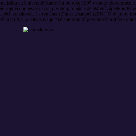
nalistiku na Univerzitě Karlově a od roku 1997 v tomto oboru pracuje.
vně zajímá dodnes. Za svou prvotinu, román s detektivní zápletkou Krok
ý úspěch zopakovala i s románem Dům na samotě (2011). Obě knihy jsou
 kraj (2021). Klevisová je také autorkou tří povídkových sbírek o lide