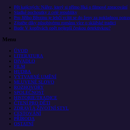
Pět kajícných: Nářez, který si přímo říká o filmové zpracování
Sladké pochoutky z celé republiky
Pro Jiřího Březinu je lehčí vcítit se do ženy za pokladnou potra
Zjistěte díky působivému románu více o sklářské tradici
Bude V kopřivách opět nejlepší českou detektivkou?
Menu
ÚVOD
LITERATURA
DIVADLO
FILM
HUDBA
VÝTVARNÉ UMĚNÍ
MLUVENÉ SLOVO
ROZHOVORY
SPOLEČNOST
HISTORIE/TRADICE
ČTENÍ PRO DĚTI
ZDRAVÍ A ŽIVOTNÍ STYL
CESTOVÁNÍ
PŘÍRODA
OSTATNÍ